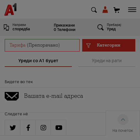
Направи
Пребарај
Прикажани
cпоредба
Уред
0 Телефони
Тарифа
(
Препорачано
)
Категории
Уреди со А1 буџет
‏‏Уреди на рати
MK
EN
SQ
Бидете во тек
Приватни
Деловни
УРЕДИ
Следете нè
Уреди
Сервис и поддршка
На почеток