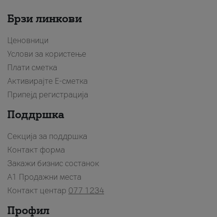
Мобилна
Постпејд
Брзи линкови
Припејд
Ценовници
Останати услуги
Услови за користење
ИНТЕРНЕТ И ТВ
Плати сметка
Интернет и ТВ
Активирајте Е-сметка
Интернет тарифи
Припејд регистрација
ТВ тарифи
Поддршка
Останати услуги
Секција за поддршка
А1 COMBO
Контакт форма
Combo
Закажи бизнис состанок
Останати услуги
A1 Продажни места
Контакт центар
077 1234
АКТУЕЛНИ ПОНУДИ
Профил
Постпејд понуди