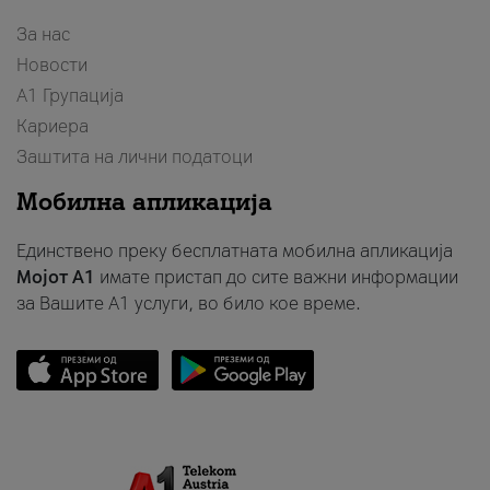
Combo понуди
За нас
Припејд понуди
Новости
Уреди
А1 Групација
Кариера
Заштита на лични податоци
Поддршка
Мобилна апликација
Надополни кредит
Единствено преку бесплатната мобилна апликација
Плати сметка
Мојот A1
имате пристап до сите важни информации
за Вашите A1 услуги, во било кое време.
Активирајте Е-сметка