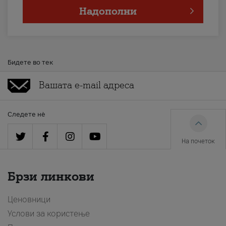
Надополни
Бидете во тек
Следете нè
На почеток
Брзи линкови
Ценовници
Услови за користење