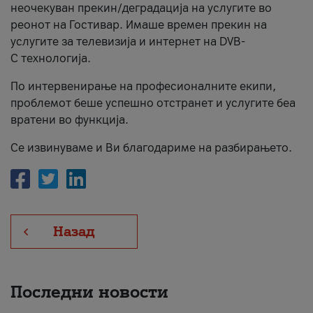
неочекуван прекин/деградација на услугите во
За нас
реонот на Гостивар. Имаше времен прекин на
услугите за телевизија и интернет на DVB-
#ПодобарОнлајн
C технологија.
По интервенирање на професионалните екипи,
проблемот беше успешно отстранет и услугите беа
вратени во функција.
Се извинуваме и Ви благодариме на разбирањето.
Назад
Последни новости