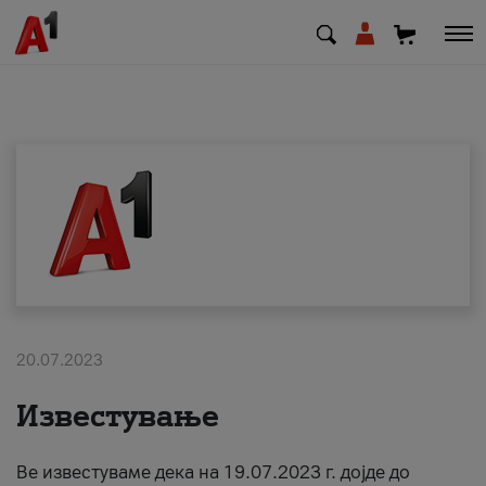
МК
EN
SQ
Приватни
Деловни
20.07.2023
Поддршка
Известување
Надополни кредит
Ве известуваме дека на 19.07.2023 г. дојде до
Плати сметка