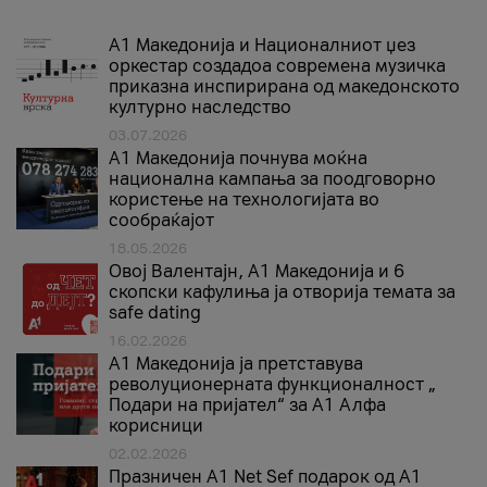
А1 Македонија и Националниот џез
оркестар создадоа современа музичка
приказна инспирирана од македонското
културно наследство
03.07.2026
A1 Македонија почнува моќна
национална кампања за поодговорно
користење на технологијата во
сообраќајот
18.05.2026
Овој Валентајн, A1 Македонија и 6
скопски кафулиња ја отворија темата за
safe dating
16.02.2026
А1 Македонија ја претставува
револуционерната функционалност „
Подари на пријател“ за А1 Алфа
корисници
02.02.2026
Празничен A1 Net Sеf подарок од А1