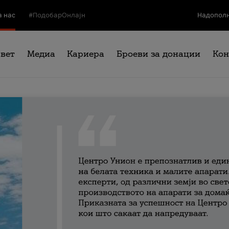
а нас
#ПодобарОнлајн
Надополн
свет
Медиа
Кариера
Броеви за донации
Кон