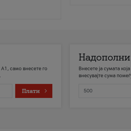
Надополни
 А1, само внесете го
Внесете ја сумата кој
.
внесувајте сума помеѓ
Плати