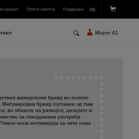
и кредит
Плати сметка
Поддршка
МК
такт
Мојот A1