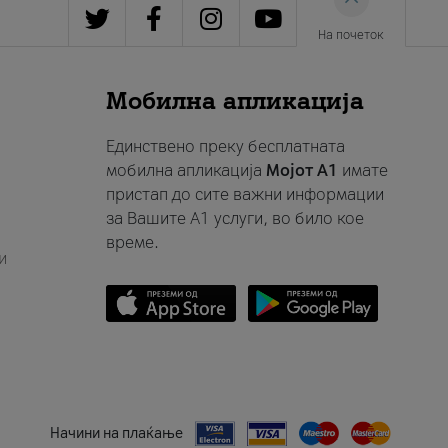
На почеток
Мобилна апликација
Единствено преку бесплатната
мобилна апликација
Мојот A1
имате
пристап до сите важни информации
за Вашите A1 услуги, во било кое
време.
и
Начини на плаќање