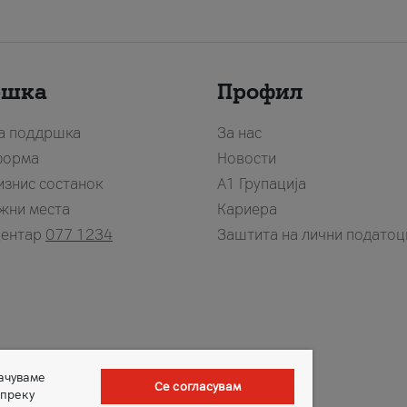
ршка
Профил
за поддршка
За нас
форма
Новости
изнис состанок
А1 Групација
жни места
Кариера
центар
077 1234
Заштита на лични податоц
зачуваме
Се согласувам
 преку