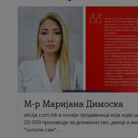
М-р Маријана Димоска
akcija.com.mk е онлајн продавница која нуди 
20.000 производи за домаќинство, декор и ме
“склопи сам“...