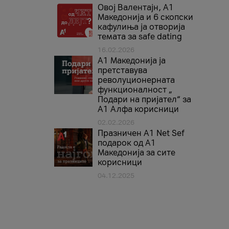
Овој Валентајн, A1
Македонија и 6 скопски
кафулиња ја отворија
темата за safe dating
16.02.2026
А1 Македонија ја
претставува
револуционерната
функционалност „
Подари на пријател“ за
А1 Алфа корисници
02.02.2026
Празничен A1 Net Sеf
подарок од А1
Македонија за сите
корисници
04.12.2025