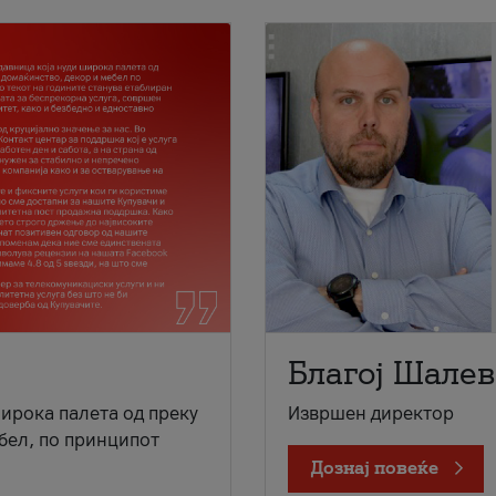
Благој Шалев
широка палета од преку
Извршен директор
бел, по принципот
Дознај повеќе