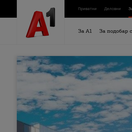
Приватни
Деловни
З
За А1
За подобар 