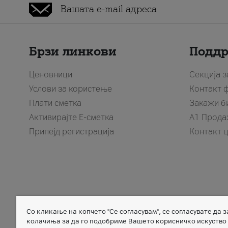
Брзи линкови
Подд
Ценовници
Секција 
Услови за користење
Контакт 
Плати сметка
Закажи б
Активирајте Е-сметка
A1 Прода
Припејд регистрација
Контакт 
Со кликање на копчето "Се согласувам", се согласувате да 
Member of
колачиња за да го подобриме Вашето корисничко искуство