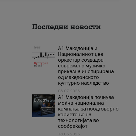
Последни новости
А1 Македонија и
Националниот џез
оркестар создадоа
современа музичка
приказна инспирирана
од македонското
културно наследство
03.07.2026
A1 Македонија почнува
моќна национална
кампања за поодговорно
користење на
технологијата во
сообраќајот
18.05.2026