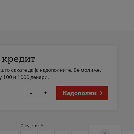
 кредит
а што сакате да ја надополните. Ве молиме,
у 100 и 1000 денари.
-
+
Надополни
Следете нè