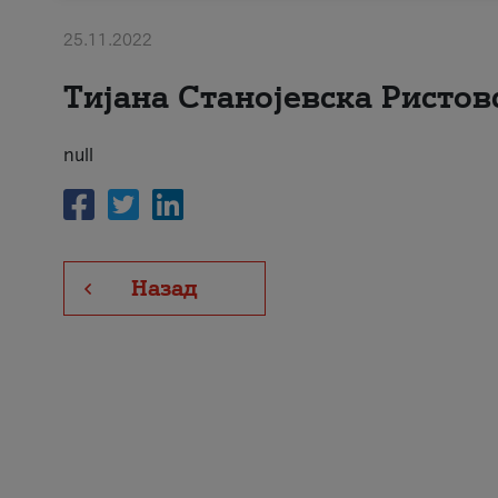
25.11.2022
Тијана Станојевска Ристов
null
Назад