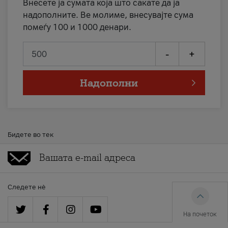
Внесете ја сумата која што сакате да ја
надополните. Ве молиме, внесувајте сума
помеѓу 100 и 1000 денари.
-
+
Надополни
Бидете во тек
Следете нè
На почеток