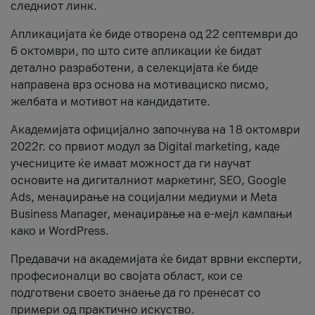
следниот линк.
Апликацијата ќе биде отворена од 22 септември до
6 октомври, по што сите апликации ќе бидат
детално разработени, а селекцијата ќе биде
направена врз основа на мотивациско писмо,
желбата и мотивот на кандидатите.
Академијата официјално започнува на 18 октомври
2022г. со првиот модул за Digital marketing, каде
учесниците ќе имаат можност да ги научат
основите на дигиталниот маркетинг, SEO, Google
Ads, менаџирање на социјални медиуми и Meta
Business Manager, менаџирање на е-мејл кампањи
како и WordPress.
Предавачи на академијата ќе бидат врвни експерти,
професионалци во својата област, кои се
подготвени своето знаење да го пренесат со
примери од практично искуство.