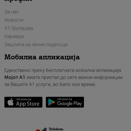
За нас
Новости
А1 Групација
Кариера
Заштита на лични податоци
Мобилна апликација
Единствено преку бесплатната мобилна апликација
Мојот A1
имате пристап до сите важни информации
за Вашите A1 услуги, во било кое време.