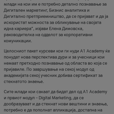
млади на кои им е потребно детално познавање за
Дигитален маркетинг, Бизнис аналитика и
Дигитално претприемништво, да се пријават и да ја
искористат можноста за обликување на својата
идна кариера”, изјави Елена Димовска,
раководителка на одделот за корпоративни
комуникации.
Целосниот пакет курсеви кои ги нуди A1 Academy ќе
понудат нова перспектива дури и за учесници кои
немаат претходно познавање од областа во која се
пријавиле. По завршување на секој модул од
академијата секој учесник добива сертификат за
стекнатото знаење.
Сите млади кои сакаат да бидат дел од A1 Academy
и првиот модул – Digital Marketing, да се
дообразуваат и да стекнат нови вештини и знаења,
потребно е да пополнат апликација, достапна на