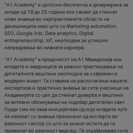
“А1 Academy” е целосно бесплатна и дизајнирана за
млади од 18 до 25 години кои сакаат да стекнат
нови знаења во најатрактивните области на
денешницата како што се Marketing automation,
SEO, Google Ads, Data analytics, Digital
entrepreneurship, IoT, неопходни за успешно
напредување во нивната кариера.
“А1 Аcademy” е придонесот на А1 Македонија кон
младите и заедницата за реално практикување на
дигиталните вештини неопходни за современ и
модерен живот. Ги ставаме на располагање нашата
експертиза и практично знаење за сите учесници на
Академијата со цел да стекнат доверба и вештини
за активно обликување на подобар дигитален свет.
Горди сме на оваа иницијатива од која младите луѓе
ќе излезат со знаења пренесени од експерти во
реалниот сектор со што ќе можат истите да ги
применат во реалност веднаш. Ги охрабруваме сите