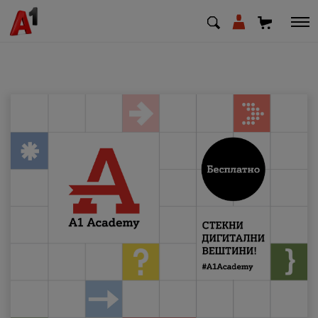
МК
EN
SQ
Приватни
Деловни
Поддршка
Надополни кредит
Плати сметка