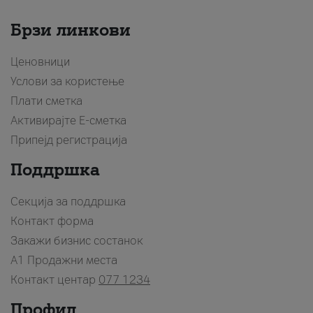
Брзи линкови
Ценовници
Услови за користење
Плати сметка
Активирајте Е-сметка
Припејд регистрација
Поддршка
Секција за поддршка
Контакт форма
Закажи бизнис состанок
A1 Продажни места
Контакт центар
077 1234
Профил