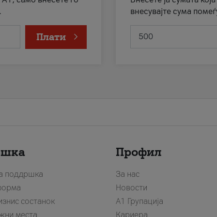
.
внесувајте сума помеѓ
Плати
ршка
Профил
за поддршка
За нас
форма
Новости
изнис состанок
А1 Групација
жни места
Кариера