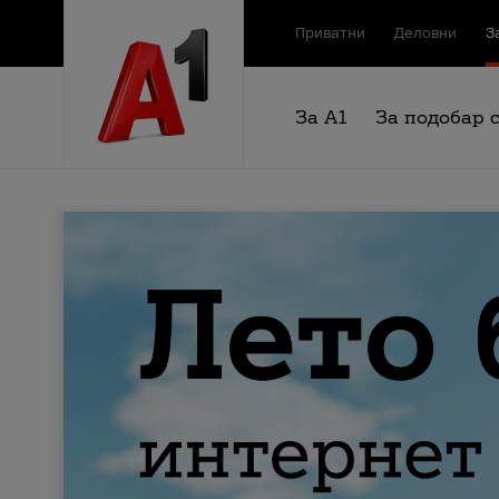
Приватни
Деловни
З
За А1
За подобар 