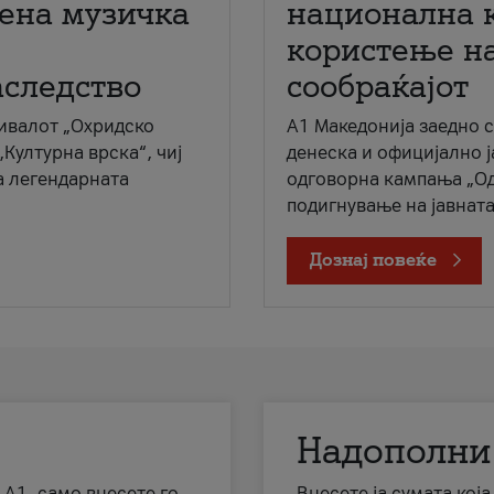
мена музичка
национална 
користење на
аследство
сообраќајот
ивалот „Охридско
A1 Македонија заедно 
„Културна врска“, чиј
денеска и официјално 
а легендарната
одговорна кампања „Од
подигнување на јавната 
Дознај повеќе
Надополни
 А1, само внесете го
Внесете ја сумата кој