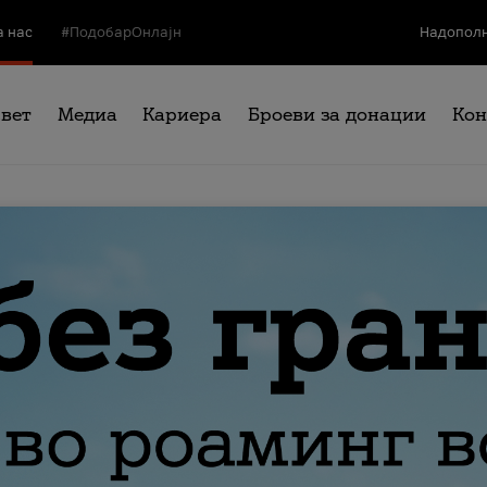
а нас
#ПодобарОнлајн
Надополн
свет
Медиа
Кариера
Броеви за донации
Кон