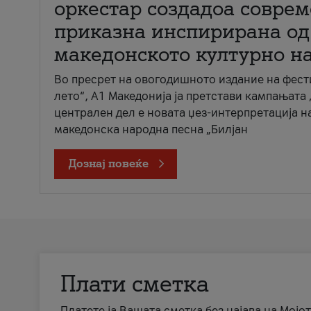
оркестар создадоа совре
приказна инспирирана од
македонското културно н
Во пресрет на овогодишното издание на фест
лето“, А1 Македонија ја претстави кампањата 
централен дел е новата џез-интерпретација н
македонска народна песна „Билјан
Дознај повеќе
Плати сметка
Платете ја Вашата сметка без најава на Мојот