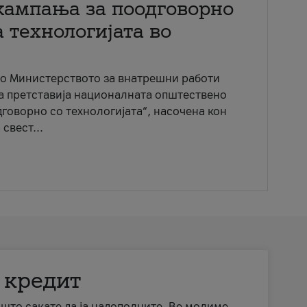
кампања за поодговорно
 технологијата во
со Министерството за внатрешни работи
ја претставија националната општествено
говорно со технологијата“, насочена кон
свест...
 кредит
а што сакате да ја надополните. Ве молиме,