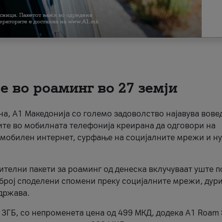
 во роаминг во 27 земји
зона, А1 Македонија со големо задоволство најавува вов
ите во мобилната телефонија креирана да одговори на
 мобилен интернет, сурфање на социјалните мрежи и н
ителни пакети за роаминг од денеска вклучуваат уште п
број споделени спомени преку социјалните мрежи, дури
држава.
 3ГБ, со непроменета цена од 499 МКД, додека А1 Roam 