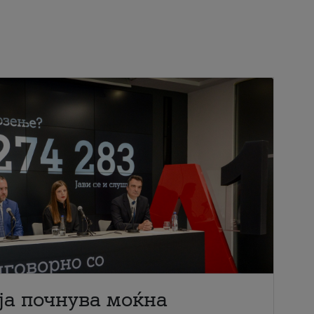
ја почнува моќна