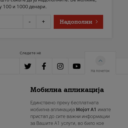
у 100 и 1000 денари.
-
+
Надополни
Следете нè
На почеток
Мобилна апликација
Единствено преку бесплатната
мобилна апликација
Мојот A1
имате
пристап до сите важни информации
за Вашите A1 услуги, во било кое