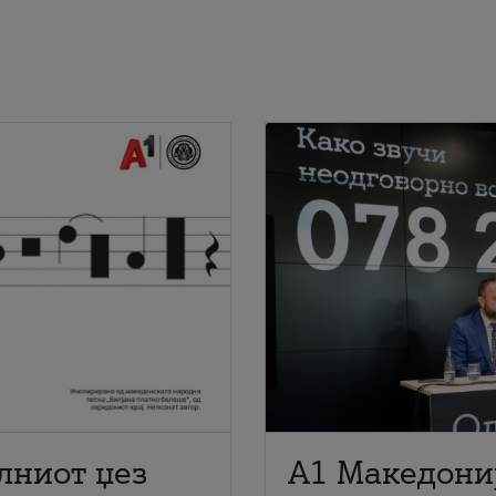
лниот џез
A1 Македони