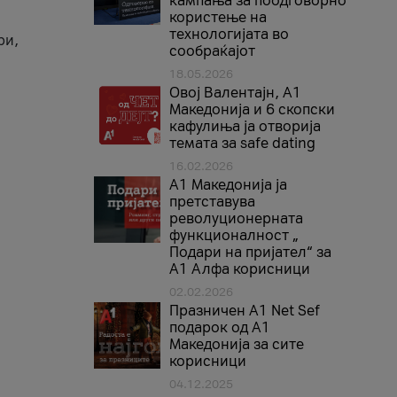
кампања за поодговорно
користење на
технологијата во
ри,
сообраќајот
18.05.2026
Овој Валентајн, A1
Македонија и 6 скопски
кафулиња ја отворија
темата за safe dating
16.02.2026
А1 Македонија ја
претставува
револуционерната
функционалност „
Подари на пријател“ за
А1 Алфа корисници
02.02.2026
Празничен A1 Net Sеf
подарок од А1
Македонија за сите
корисници
04.12.2025