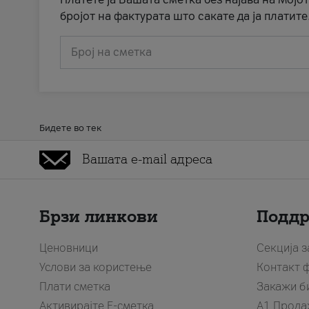
бројот на фактурата што сакате да ја платите
Број на сметка
Бидете во тек
Брзи линкови
Подд
Ценовници
Секција 
Услови за користење
Контакт 
Плати сметка
Закажи б
Активирајте Е-сметка
A1 Прода