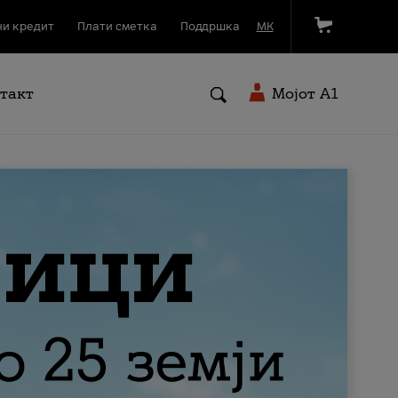
и кредит
Плати сметка
Поддршка
МК
такт
Мојот A1