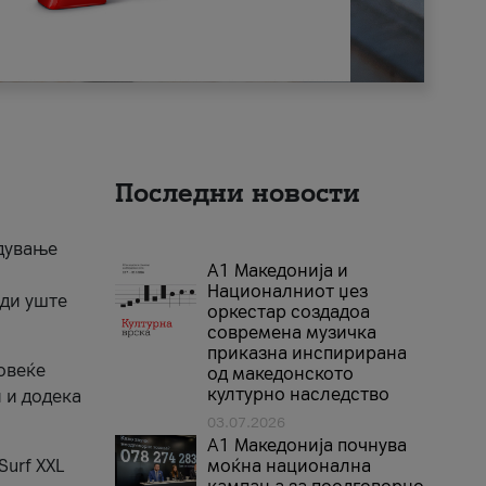
Последни новости
едување
А1 Македонија и
Националниот џез
уди уште
оркестар создадоа
современа музичка
приказна инспирирана
овеќе
од македонското
културно наследство
 и додека
03.07.2026
A1 Македонија почнува
Surf XXL
моќна национална