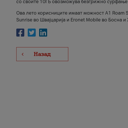
со своите 10ГБ овозможува безгрижно сурфање 
Ова лето корисниците имаат можност A1 Roam Su
Sunrise во Швајцарија и Eronet Mobile во Босна и
Назад