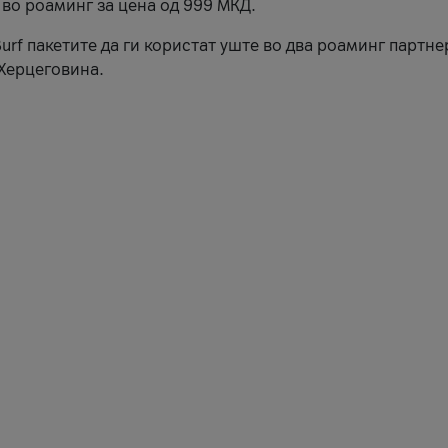
во роаминг за цена од 999 МКД.
rf пакетите да ги користат уште во два роаминг партне
 Херцеговина.