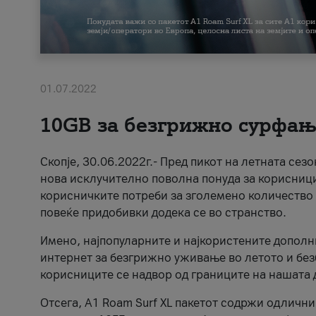
01.07.2022
10GB за безгрижно сурфање
Скопје, 30.06.2022г.- Пред пикот на летната се
нова исклучително поволна понуда за корисниц
корисничките потреби за зголемено количество
повеќе придобивки додека се во странство.
Имено, најпопуларните и најкористените дополн
интернет за безгрижно уживање во летото и без
корисниците се надвор од границите на нашата 
Отсега, А1 Roam Surf XL пакетот содржи одлични