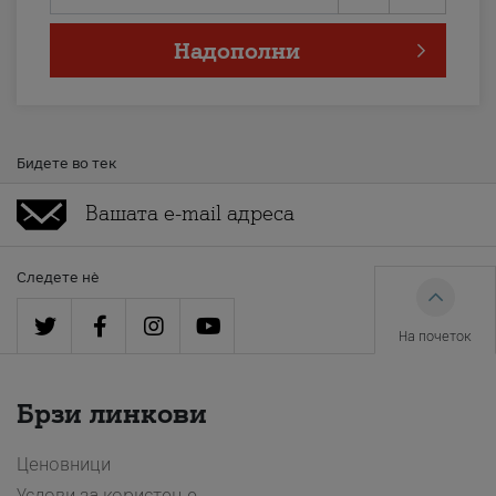
Надополни
Бидете во тек
Следете нè
На почеток
Брзи линкови
Ценовници
Услови за користење