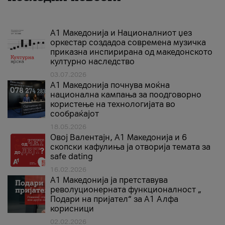
А1 Македонија и Националниот џез
оркестар создадоа современа музичка
приказна инспирирана од македонското
културно наследство
03.07.2026
A1 Македонија почнува моќна
национална кампања за поодговорно
користење на технологијата во
сообраќајот
18.05.2026
Овој Валентајн, A1 Македонија и 6
скопски кафулиња ја отворија темата за
safe dating
16.02.2026
А1 Македонија ја претставува
револуционерната функционалност „
Подари на пријател“ за А1 Алфа
корисници
02.02.2026