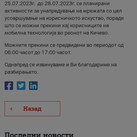
25.07.2023г. до 28.07.2023г. се планирани
За нас
активности за унапредување на мрежата со цел
усовршување на корисничкото искуство, поради
#ПодобарОнлајн
што се можни прекини кај корисниците на
мобилна технологија во реонот на Кичево.
Можните прекини се предвидени во периодот од
06:00 часот до 17:00 часот.
Однапред се извинуваме и Ви благодариме на
разбирањето.
Назад
Последни новости