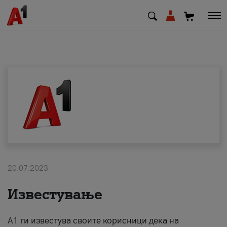
МК
EN
SQ
Приватни
Деловни
20.07.2023
Поддршка
Известување
Надополни кредит
А1 ги известува своите корисници дека на
Плати сметка