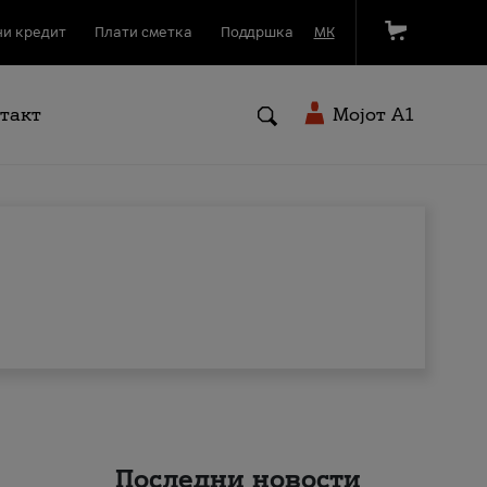
и кредит
Плати сметка
Поддршка
МК
такт
Мојот A1
Последни новости