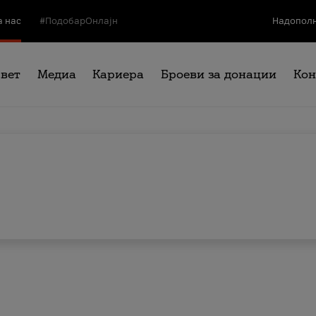
а нас
#ПодобарОнлајн
Надополн
свет
Медиа
Кариера
Броеви за донации
Кон