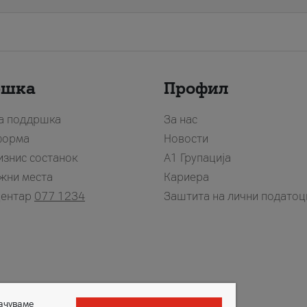
ршка
Профил
за поддршка
За нас
форма
Новости
изнис состанок
А1 Групација
жни места
Кариера
центар
077 1234
Заштита на лични податоц
зачуваме