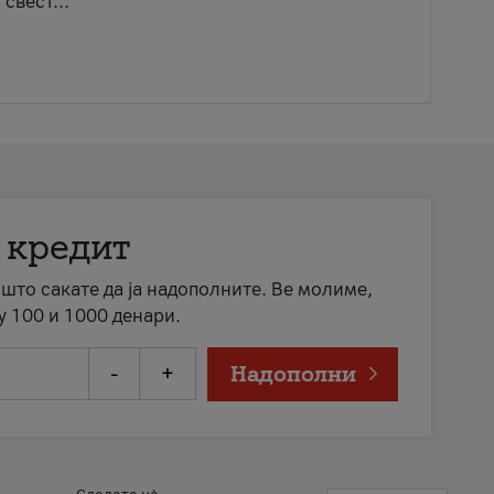
свест...
 кредит
а што сакате да ја надополните. Ве молиме,
у 100 и 1000 денари.
-
+
Надополни