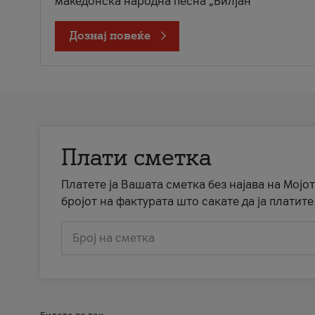
македонска народна песна „Билјан
Дознај повеќе
Плати сметка
Платете ја Вашата сметка без најава на Мојот
бројот на фактурата што сакате да ја платите
Број на сметка