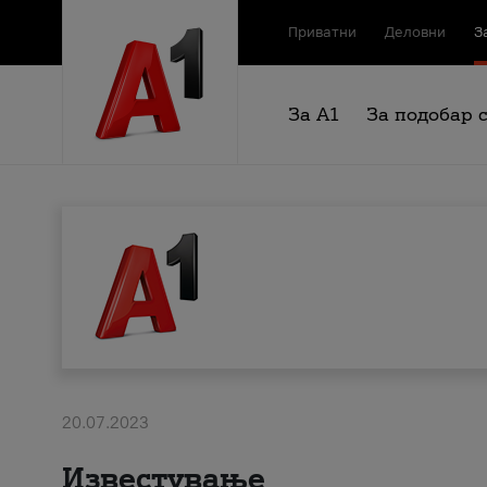
Приватни
Деловни
З
За А1
За подобар 
20.07.2023
Известување