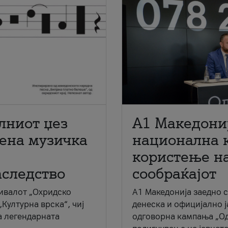
лниот џез
A1 Македони
мена музичка
национална 
користење на
аследство
сообраќајот
ивалот „Охридско
A1 Македонија заедно 
„Културна врска“, чиј
денеска и официјално 
а легендарната
одговорна кампања „Од