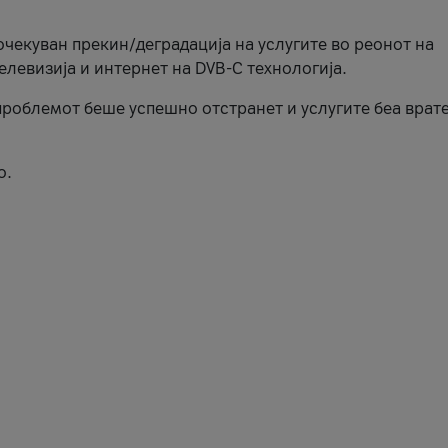
еочекуван прекин/деградација на услугите во реонот на
елевизија и интернет на DVB-C технологија.
роблемот беше успешно отстранет и услугите беа врат
о.