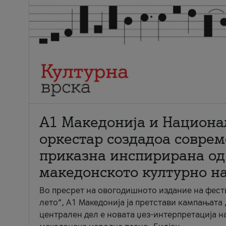
А1 Македонија и Национа
оркестар создадоа совре
приказна инспирирана од
македонското културно н
Во пресрет на овогодишното издание на фест
лето“, А1 Македонија ја претстави кампањата 
централен дел е новата џез-интерпретација н