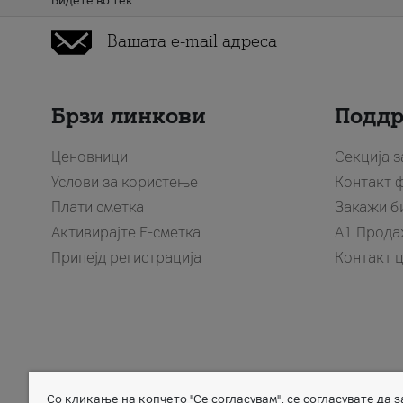
Бидете во тек
Брзи линкови
Подд
Ценовници
Секција 
Услови за користење
Контакт 
Плати сметка
Закажи б
Активирајте Е-сметка
A1 Прода
Припејд регистрација
Контакт 
Со кликање на копчето "Се согласувам", се согласувате да 