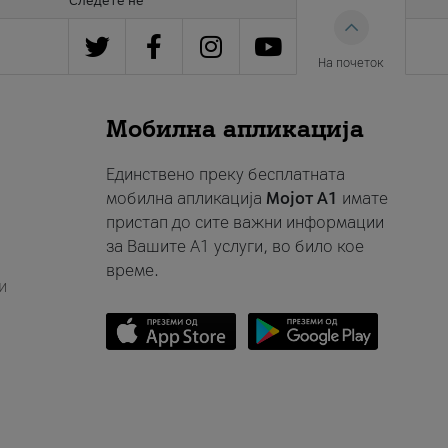
Следете нè
На почеток
Мобилна апликација
Единствено преку бесплатната
мобилна апликација
Мојот A1
имате
пристап до сите важни информации
за Вашите A1 услуги, во било кое
време.
и