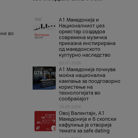
А1 Македонија и
Националниот џез
оркестар создадоа
ени во
современа музичка
приказна инспирирана
од македонското
културно наследство
03.07.2026
A1 Македонија почнува
моќна национална
кампања за поодговорно
користење на
технологијата во
сообраќајот
18.05.2026
Овој Валентајн, A1
Македонија и 6 скопски
кафулиња ја отворија
темата за safe dating