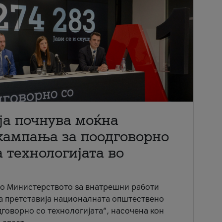
ја почнува моќна
кампања за поодговорно
 технологијата во
со Министерството за внатрешни работи
ја претставија националната општествено
говорно со технологијата“, насочена кон