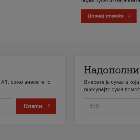
подигнување на јавната 
Дознај повеќе
Надополни
 А1, само внесете го
Внесете ја сумата кој
.
внесувајте сума помеѓ
Плати