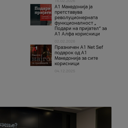
16.02.2026
А1 Македонија ја
претставува
револуционерната
функционалност „
Подари на пријател“ за
А1 Алфа корисници
02.02.2026
Празничен A1 Net Sеf
подарок од А1
Македонија за сите
корисници
04.12.2025