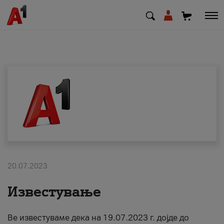
МК
EN
SQ
Приватни
Деловни
20.07.2023
Поддршка
Известување
Надополни кредит
Ве известуваме дека на 19.07.2023 г. дојде до
Плати сметка