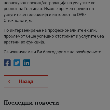
неочекуван прекин/деградација на услугите во
За нас
реонот на Гостивар. Имаше времен прекин на
услугите за телевизија и интернет на DVB-
#ПодобарОнлајн
C технологија.
По интервенирање на професионалните екипи,
проблемот беше успешно отстранет и услугите беа
вратени во функција.
Се извинуваме и Ви благодариме на разбирањето.
Назад
Последни новости