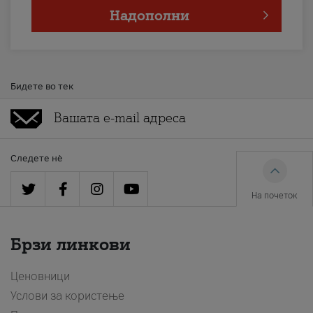
Надополни
Бидете во тек
Следете нè
На почеток
Брзи линкови
Ценовници
Услови за користење