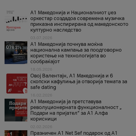
А1 Македонија и Националниот џез
оркестар создадоа современа музичка
приказна инспирирана од македонското
културно наследство
03.07.2026
A1 Македонија почнува моќна
национална кампања за поодговорно
користење на технологијата во
сообраќајот
18.05.2026
Овој Валентајн, A1 Македонија и 6
скопски кафулиња ја отворија темата за
safe dating
16.02.2026
А1 Македонија ја претставува
револуционерната функционалност „
Подари на пријател“ за А1 Алфа
корисници
02.02.2026
Празничен A1 Net Sеf подарок од А1