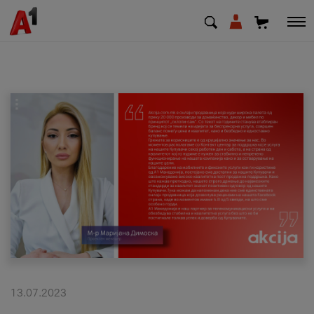
МК
EN
SQ
Приватни
Деловни
Поддршка
Надополни кредит
13.07.2023
Плати сметка