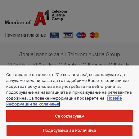
Member of
Начини на плаќање
Дознај повеќе за A1 Telekom Austria Group
A1 Austria
A1 Croatia
A1 Serbia
A1 Belarus
A1 Bulgaria
A1 Slovenia
A1 Digital
Со кликање на копчето "Се согласувам", се согласувате да
зачуваме колачиња за да го подобриме Вашето корисничко
искуство преку анализа на употребата на веб-страната,
подобрување на навигацијата и прикажување на релевантна
содржина. За повеќе информации проверете на
Повеќе
информации за колачиња
Се согласувам
Општи услови
Подесувања за колачиња
©Сите права задржани.
А1 Македонија ДООЕЛ