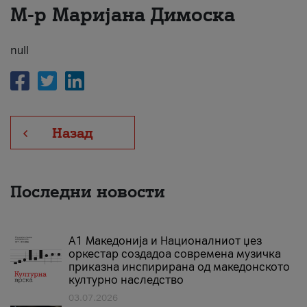
М-р Маријана Димоска
За нас
#ПодобарОнлајн
null
Назад
Последни новости
А1 Македонија и Националниот џез
оркестар создадоа современа музичка
приказна инспирирана од македонското
културно наследство
03.07.2026