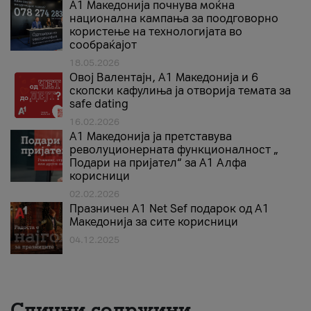
A1 Македонија почнува моќна
национална кампања за поодговорно
користење на технологијата во
сообраќајот
18.05.2026
Овој Валентајн, A1 Македонија и 6
скопски кафулиња ја отворија темата за
safe dating
16.02.2026
А1 Македонија ја претставува
револуционерната функционалност „
Подари на пријател“ за А1 Алфа
корисници
02.02.2026
Празничен A1 Net Sеf подарок од А1
Македонија за сите корисници
04.12.2025
Слични содржини