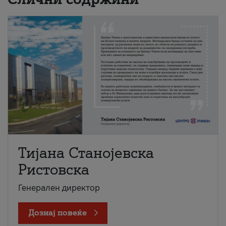
Тијана Станојевска
Ристовска
Генерален директор
Дознај повеќе