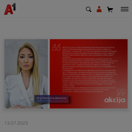
МК
EN
SQ
Приватни
Деловни
Поддршка
Надополни кредит
13.07.2023
Плати сметка