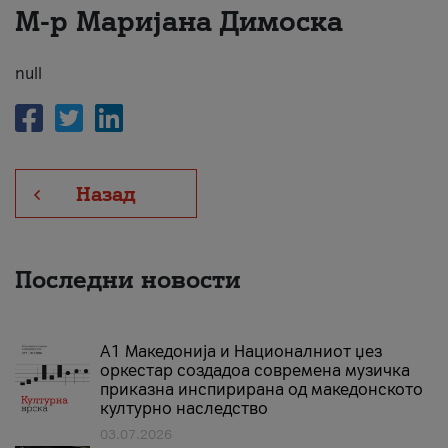
М-р Маријана Димоска
За нас
#ПодобарОнлајн
null
Назад
Последни новости
А1 Македонија и Националниот џез
оркестар создадоа современа музичка
приказна инспирирана од македонското
културно наследство
03.07.2026