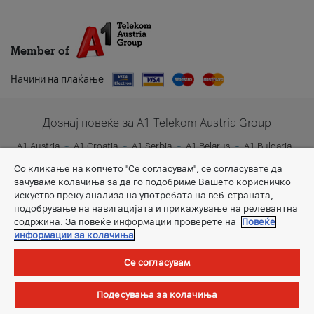
Member of
Начини на плаќање
Дознај повеќе за A1 Telekom Austria Group
A1 Austria
A1 Croatia
A1 Serbia
A1 Belarus
A1 Bulgaria
A1 Slovenia
A1 Digital
Со кликање на копчето "Се согласувам", се согласувате да
зачуваме колачиња за да го подобриме Вашето корисничко
искуство преку анализа на употребата на веб-страната,
подобрување на навигацијата и прикажување на релевантна
содржина. За повеќе информации проверете на
Повеќе
информации за колачиња
Се согласувам
Општи услови
Подесувања за колачиња
©Сите права задржани.
А1 Македонија ДООЕЛ