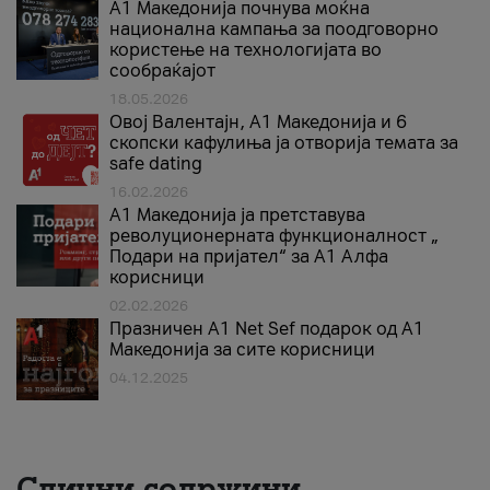
A1 Македонија почнува моќна
национална кампања за поодговорно
користење на технологијата во
сообраќајот
18.05.2026
Овој Валентајн, A1 Македонија и 6
скопски кафулиња ја отворија темата за
safe dating
16.02.2026
А1 Македонија ја претставува
револуционерната функционалност „
Подари на пријател“ за А1 Алфа
корисници
02.02.2026
Празничен A1 Net Sеf подарок од А1
Македонија за сите корисници
04.12.2025
Слични содржини