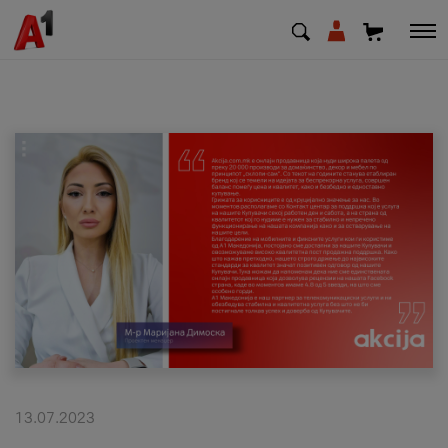
МК
EN
SQ
Приватни
Деловни
Поддршка
Надополни кредит
13.07.2023
Плати сметка