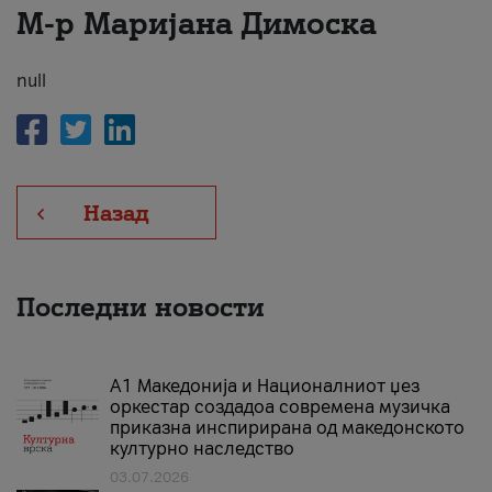
М-р Маријана Димоска
За нас
#ПодобарОнлајн
null
Назад
Последни новости
А1 Македонија и Националниот џез
оркестар создадоа современа музичка
приказна инспирирана од македонското
културно наследство
03.07.2026