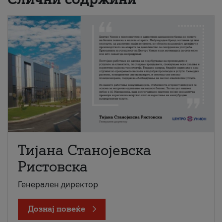
Тијана Станојевска
Ристовска
Генерален директор
Дознај повеќе