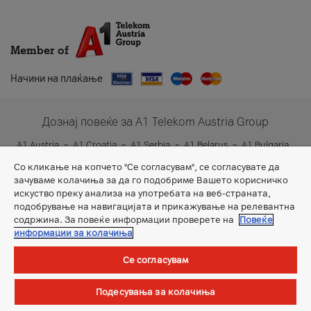
Member of
Начини на плаќање
Дознај повеќе за A1 Telekom Austria Group
A1 Austria
A1 Croatia
A1 Serbia
A1 Belarus
A1 Bulgaria
A1 Slovenia
A1 Digital
Со кликање на копчето "Се согласувам", се согласувате да
зачуваме колачиња за да го подобриме Вашето корисничко
искуство преку анализа на употребата на веб-страната,
подобрување на навигацијата и прикажување на релевантна
содржина. За повеќе информации проверете на
Повеќе
информации за колачиња
Се согласувам
Општи услови
Подесувања за колачиња
©Сите права задржани.
А1 Македонија ДООЕЛ