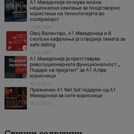
A1 Македонија почнува моќна
национална кампања за поодговорно
користење на технологијата во
сообраќајот
18.05.2026
Овој Валентајн, A1 Македонија и 6
скопски кафулиња ја отворија темата за
safe dating
16.02.2026
А1 Македонија ја претставува
револуционерната функционалност „
Подари на пријател“ за А1 Алфа
корисници
02.02.2026
Празничен A1 Net Sеf подарок од А1
Македонија за сите корисници
04.12.2025
Слични содржини