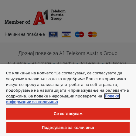
Member of
Начини на плаќање
Дознај повеќе за A1 Telekom Austria Group
A1 Austria
A1 Croatia
A1 Serbia
A1 Belarus
A1 Bulgaria
A1 Slovenia
A1 Digital
Со кликање на копчето "Се согласувам", се согласувате да
зачуваме колачиња за да го подобриме Вашето корисничко
искуство преку анализа на употребата на веб-страната,
подобрување на навигацијата и прикажување на релевантна
содржина. За повеќе информации проверете на
Повеќе
информации за колачиња
Се согласувам
Општи услови
Подесувања за колачиња
©Сите права задржани.
А1 Македонија ДООЕЛ