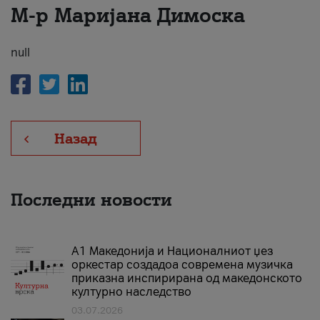
М-р Маријана Димоска
За нас
#ПодобарОнлајн
null
Назад
Последни новости
А1 Македонија и Националниот џез
оркестар создадоа современа музичка
приказна инспирирана од македонското
културно наследство
03.07.2026