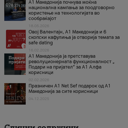
A1 Македонија почнува моќна
национална кампања за поодговорно
користење на технологијата во
сообраќајот
18.05.2026
Овој Валентајн, A1 Македонија и 6
скопски кафулиња ја отворија темата за
safe dating
16.02.2026
А1 Македонија ја претставува
револуционерната функционалност „
Подари на пријател“ за А1 Алфа
корисници
02.02.2026
Празничен A1 Net Sеf подарок од А1
Македонија за сите корисници
04.12.2025
Слични содржини