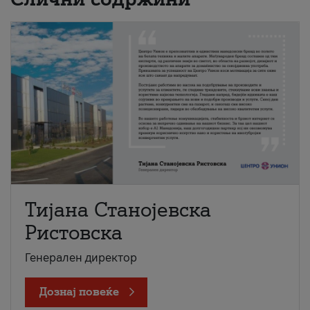
Тијана Станојевска
Ристовска
Генерален директор
Дознај повеќе