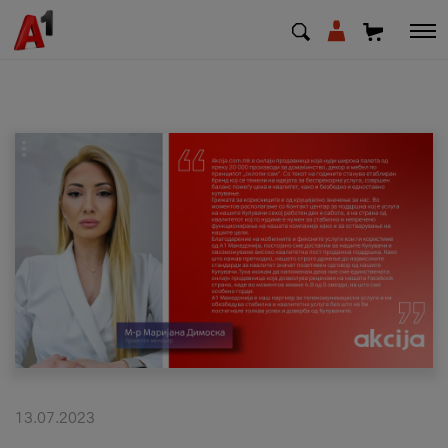
МК
EN
SQ
Приватни
Деловни
Поддршка
Надополни кредит
13.07.2023
Плати сметка