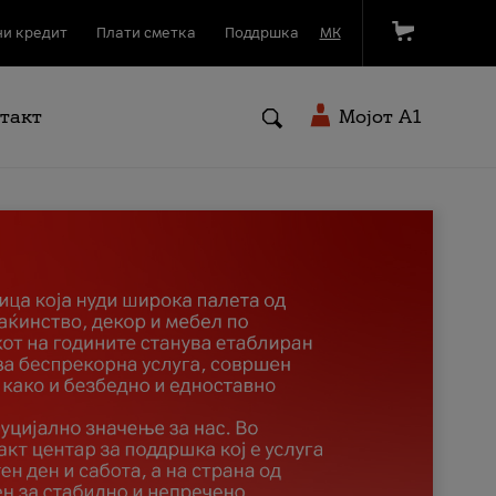
и кредит
Плати сметка
Поддршка
МК
такт
Мојот A1