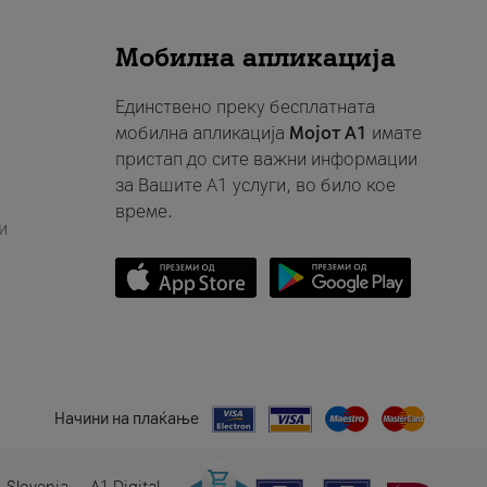
Мобилна апликација
Единствено преку бесплатната
мобилна апликација
Мојот A1
имате
пристап до сите важни информации
за Вашите A1 услуги, во било кое
време.
и
Начини на плаќање
 Slovenia
A1 Digital