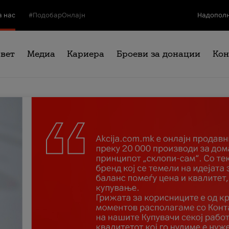
а нас
#ПодобарОнлајн
Надополн
свет
Медиа
Кариера
Броеви за донации
Кон