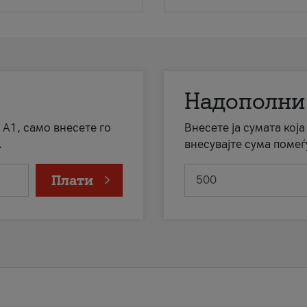
Надополни
 А1, само внесете го
Внесете ја сумата кој
.
внесувајте сума помеѓ
Плати