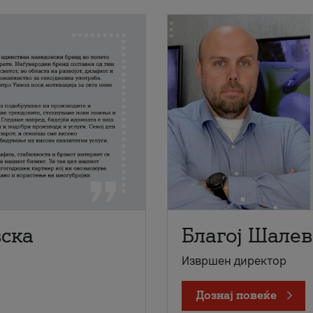
вска
Благој Шалев
Извршен директор
Дознај повеќе