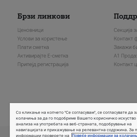
Брзи линкови
Подд
Ценовници
Секција 
Услови за користење
Контакт 
Плати сметка
Закажи б
Активирајте Е-сметка
A1 Прода
Припејд регистрација
Контакт 
Со кликање на копчето "Се согласувам", се согласувате да 
Member of
колачиња за да го подобриме Вашето корисничко искуство
анализа на употребата на веб-страната, подобрување на
навигацијата и прикажување на релевантна содржина. За 
информации проверете на
Повеќе информации за колачи
A
Дознај повеќе за A1 Telekom Austria Group