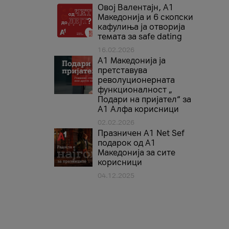
Овој Валентајн, A1
Македонија и 6 скопски
кафулиња ја отворија
темата за safe dating
16.02.2026
А1 Македонија ја
претставува
револуционерната
функционалност „
Подари на пријател“ за
А1 Алфа корисници
02.02.2026
Празничен A1 Net Sеf
подарок од А1
Македонија за сите
корисници
04.12.2025