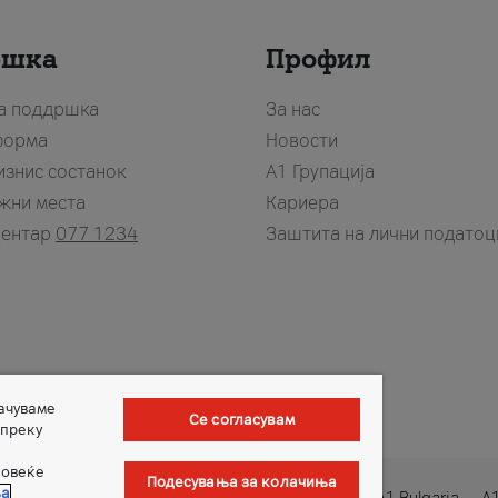
ршка
Профил
за поддршка
За нас
форма
Новости
изнис состанок
А1 Групација
жни места
Кариера
центар
077 1234
Заштита на лични податоц
зачуваме
Се согласувам
 преку
повеќе
Подесувања за колачиња
ња
1 Austria
A1 Croatia
A1 Serbia
A1 Belarus
A1 Bulgaria
A1