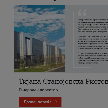
Тијана Станојевска Ристо
Генерален директор
Дознај повеќе