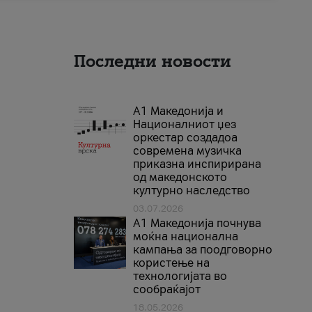
Последни новости
А1 Македонија и
Националниот џез
оркестар создадоа
современа музичка
приказна инспирирана
од македонското
културно наследство
03.07.2026
A1 Македонија почнува
моќна национална
кампања за поодговорно
користење на
технологијата во
сообраќајот
18.05.2026