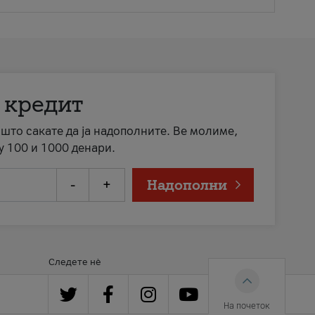
 кредит
а што сакате да ја надополните. Ве молиме,
у 100 и 1000 денари.
-
+
Надополни
Следете нè
На почеток