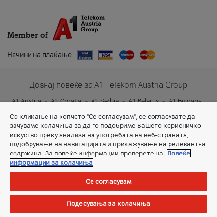
Member of
Начини на плаќање
Дознај повеќе за A1 Telekom Austria Group
A1 Austria
A1 Croatia
A1 Serbia
A1 Belarus
A1 Bulgaria
A1 Slovenia
A1 Digital
Со кликање на копчето "Се согласувам", се согласувате да
зачуваме колачиња за да го подобриме Вашето корисничко
искуство преку анализа на употребата на веб-страната,
подобрување на навигацијата и прикажување на релевантна
содржина. За повеќе информации проверете на
Повеќе
информации за колачиња
Се согласувам
Општи услови
Подесувања за колачиња
©Сите права задржани.
А1 Македонија ДООЕЛ