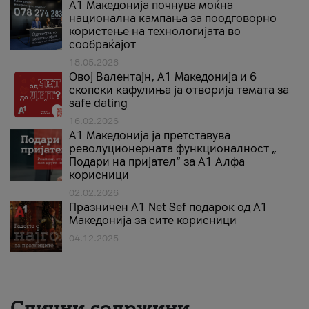
A1 Македонија почнува моќна
национална кампања за поодговорно
користење на технологијата во
сообраќајот
18.05.2026
Овој Валентајн, A1 Македонија и 6
скопски кафулиња ја отворија темата за
safe dating
16.02.2026
А1 Македонија ја претставува
револуционерната функционалност „
Подари на пријател“ за А1 Алфа
корисници
02.02.2026
Празничен A1 Net Sеf подарок од А1
Македонија за сите корисници
04.12.2025
Слични содржини