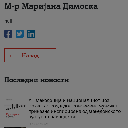
М-р Маријана Димоска
За нас
#ПодобарОнлајн
null
Назад
Последни новости
А1 Македонија и Националниот џез
оркестар создадоа современа музичка
приказна инспирирана од македонското
културно наследство
03.07.2026