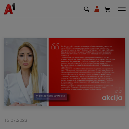
МК
EN
SQ
Приватни
Деловни
Поддршка
Надополни кредит
13.07.2023
Плати сметка