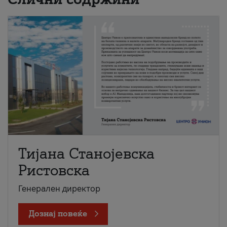
Тијана Станојевска
Ристовска
Генерален директор
Дознај повеќе