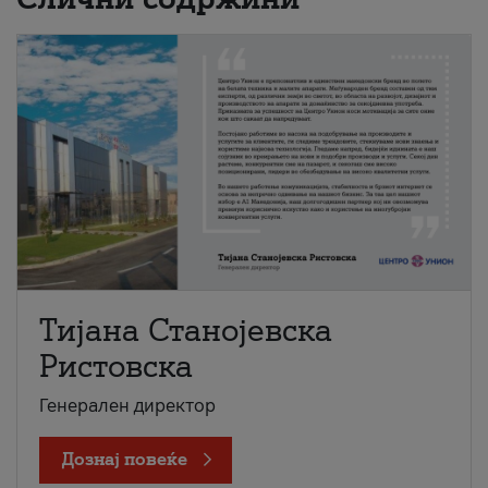
Тијана Станојевска
Ристовска
Генерален директор
Дознај повеќе