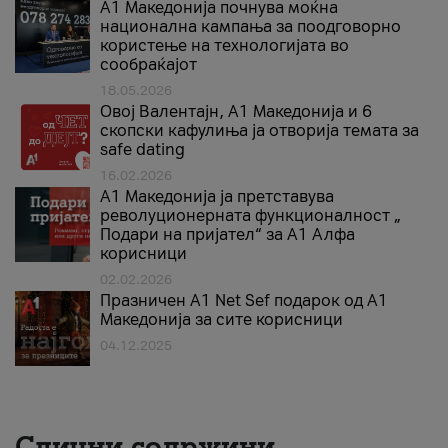
A1 Македонија почнува моќна
национална кампања за поодговорно
користење на технологијата во
сообраќајот
18.05.2026
Овој Валентајн, A1 Македонија и 6
скопски кафулиња ја отворија темата за
safe dating
16.02.2026
А1 Македонија ја претставува
револуционерната функционалност „
Подари на пријател“ за А1 Алфа
корисници
02.02.2026
Празничен A1 Net Sеf подарок од А1
Македонија за сите корисници
04.12.2025
Слични содржини