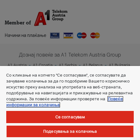
Member of
Начини на плаќање
Дознај повеќе за A1 Telekom Austria Group
A1 Austria
A1 Croatia
A1 Serbia
A1 Belarus
A1 Bulgaria
A1 Slovenia
A1 Digital
Со кликање на копчето "Се согласувам", се согласувате да
зачуваме колачиња за да го подобриме Вашето корисничко
искуство преку анализа на употребата на веб-страната,
подобрување на навигацијата и прикажување на релевантна
содржина. За повеќе информации проверете на
Повеќе
информации за колачиња
Се согласувам
Општи услови
Подесувања за колачиња
©Сите права задржани.
А1 Македонија ДООЕЛ