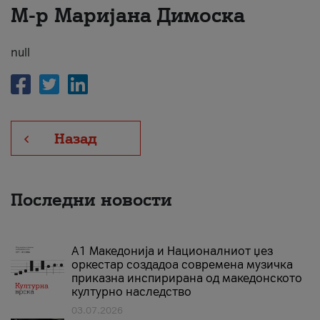
М-р Маријана Димоска
За нас
#ПодобарОнлајн
null
Назад
Последни новости
А1 Македонија и Националниот џез
оркестар создадоа современа музичка
приказна инспирирана од македонското
културно наследство
03.07.2026