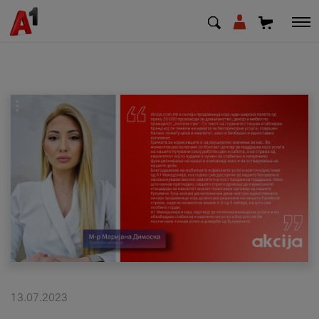
МК
EN
SQ
Приватни
Деловни
Поддршка
Надополни кредит
13.07.2023
Плати сметка