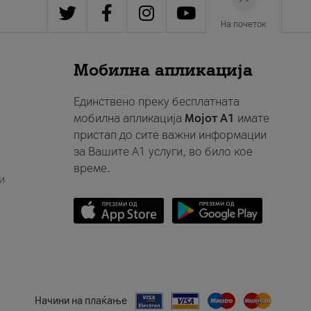
На почеток
Мобилна апликација
Единствено преку бесплатната
мобилна апликација
Мојот A1
имате
пристап до сите важни информации
за Вашите A1 услуги, во било кое
време.
и
Начини на плаќање