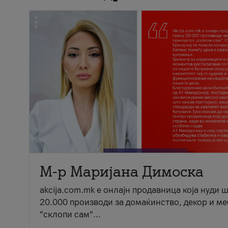
М-р Маријана Димоска
akcija.com.mk е онлајн продавница која нуди 
20.000 производи за домаќинство, декор и ме
“склопи сам“...