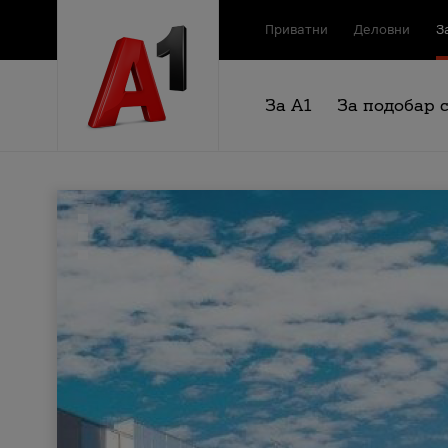
Приватни
Деловни
З
За А1
За подобар 