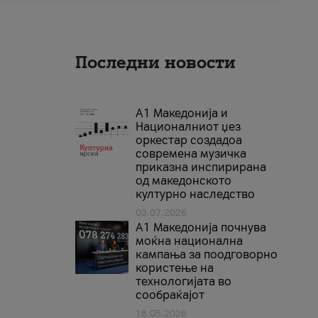
Последни новости
А1 Македонија и
Националниот џез
оркестар создадоа
современа музичка
приказна инспирирана
од македонското
културно наследство
03.07.2026
A1 Македонија почнува
моќна национална
кампања за поодговорно
користење на
технологијата во
сообраќајот
18.05.2026