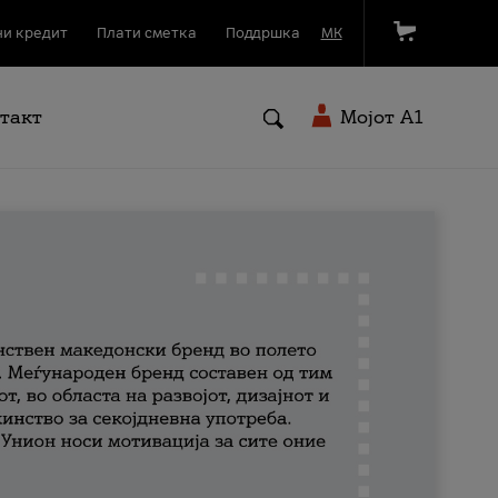
и кредит
Плати сметка
Поддршка
МК
такт
Мојот A1