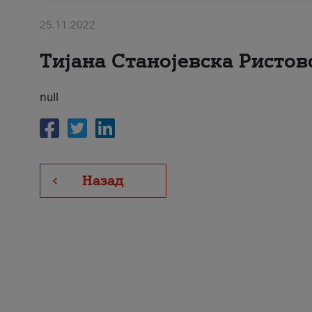
25.11.2022
Тијана Станојевска Ристов
null
Назад