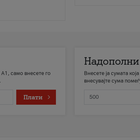
Надополни
 А1, само внесете го
Внесете ја сумата кој
.
внесувајте сума помеѓ
Плати