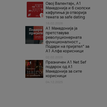
Овој Валентајн, A1
Македонија и 6 скопски
кафулиња ја отворија
темата за safe dating
16.02.2026
А1 Македонија ја
претставува
револуционерната
функционалност „
Подари на пријател“ за
А1 Алфа корисници
02.02.2026
Празничен A1 Net Sеf
подарок од А1
Македонија за сите
корисници
04.12.2025