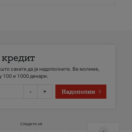
 кредит
а што сакате да ја надополните. Ве молиме,
у 100 и 1000 денари.
-
+
Надополни
Следете нè