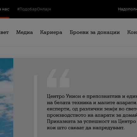
а нас
#ПодобарОнлајн
Надополн
свет
Медиа
Кариера
Броеви за донации
Кон