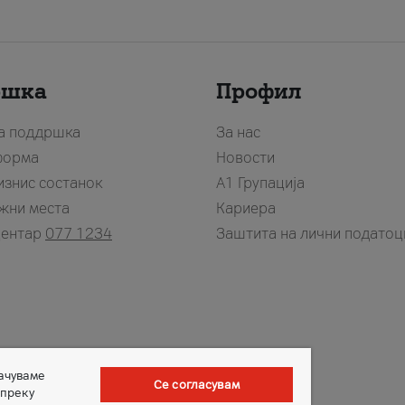
ршка
Профил
за поддршка
За нас
форма
Новости
изнис состанок
А1 Групација
жни места
Кариера
центар
077 1234
Заштита на лични податоц
зачуваме
Се согласувам
 преку