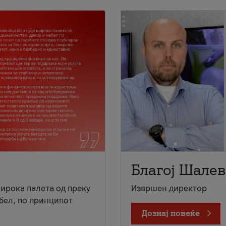
Благој Шалев
широка палета од преку
Извршен директор
бел, по принципот
Дознај повеќе