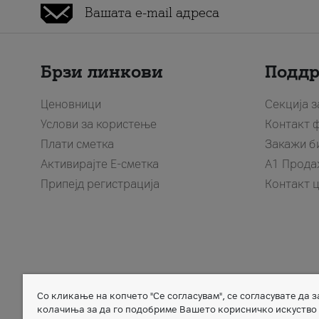
Брзи линкови
Подд
Ценовници
Секција 
Услови за користење
Контакт 
Плати сметка
Закажи б
Активирајте Е-сметка
A1 Прода
Припејд регистрација
Контакт 
Со кликање на копчето "Се согласувам", се согласувате да 
Member of
колачиња за да го подобриме Вашето корисничко искуство