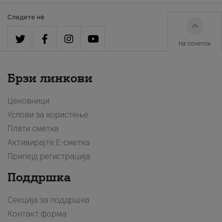
Следете нè
На почеток
Брзи линкови
Ценовници
Услови за користење
Плати сметка
Активирајте Е-сметка
Припејд регистрација
Поддршка
Секција за поддршка
Контакт форма