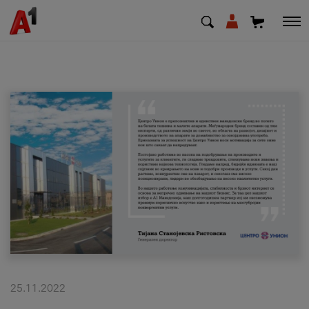
МК
EN
SQ
Приватни
Деловни
Поддршка
Надополни кредит
25.11.2022
Плати сметка