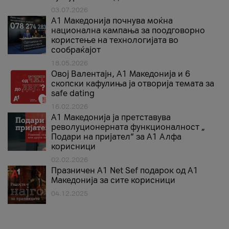
03.07.2026
A1 Македонија почнува моќна
национална кампања за поодговорно
користење на технологијата во
сообраќајот
18.05.2026
Овој Валентајн, A1 Македонија и 6
скопски кафулиња ја отворија темата за
safe dating
16.02.2026
А1 Македонија ја претставува
револуционерната функционалност „
Подари на пријател“ за А1 Алфа
корисници
02.02.2026
Празничен A1 Net Sеf подарок од А1
Македонија за сите корисници
04.12.2025