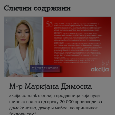
Слични содржини
М-р Маријана Димоска
akcija.com.mk е онлајн продавница која нуди
широка палета од преку 20.000 производи за
домаќинство, декор и мебел, по принципот
“склопи сам“...