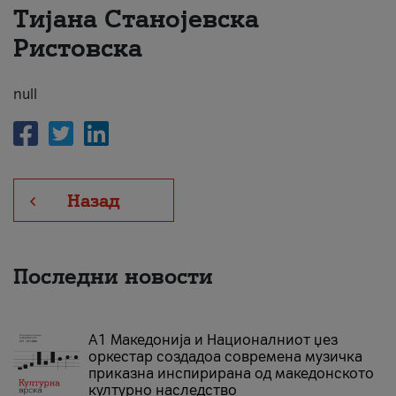
Тијана Станојевска
За нас
Ристовска
#ПодобарОнлајн
null
Назад
Последни новости
А1 Македонија и Националниот џез
оркестар создадоа современа музичка
приказна инспирирана од македонското
културно наследство