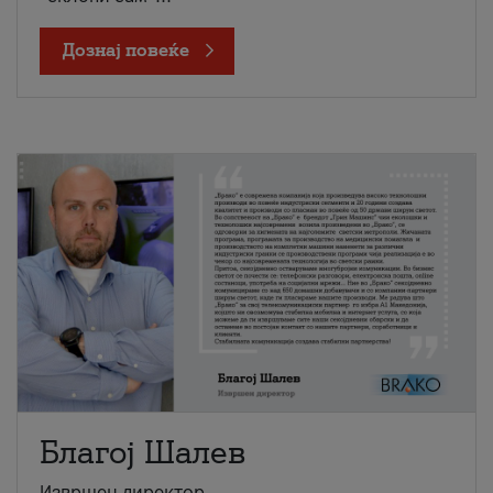
Дознај повеќе
Благој Шалев
Извршен директор