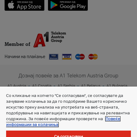
Member of
Начини на плаќање
Дознај повеќе за A1 Telekom Austria Group
A1 Austria
A1 Croatia
A1 Serbia
A1 Belarus
A1 Bulgaria
A1 Slovenia
A1 Digital
Со кликање на копчето "Се согласувам", се согласувате да
зачуваме колачиња за да го подобриме Вашето корисничко
искуство преку анализа на употребата на веб-страната,
подобрување на навигацијата и прикажување на релевантна
содржина. За повеќе информации проверете на
Повеќе
информации за колачиња
Се согласувам