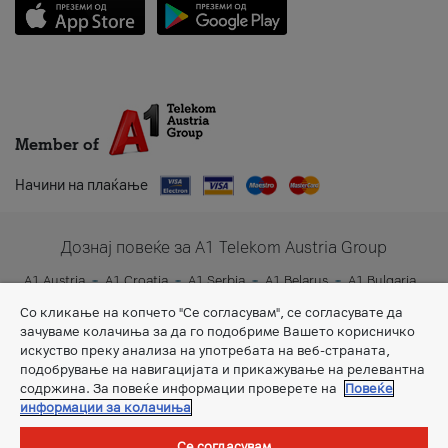
Member of
Начини на плаќање
Дознај повеќе за A1 Telekom Austria Group
A1 Austria
A1 Croatia
A1 Serbia
A1 Belarus
A1 Bulgaria
A1 Slovenia
A1 Digital
Со кликање на копчето "Се согласувам", се согласувате да
зачуваме колачиња за да го подобриме Вашето корисничко
искуство преку анализа на употребата на веб-страната,
подобрување на навигацијата и прикажување на релевантна
содржина. За повеќе информации проверете на
Повеќе
информации за колачиња
Се согласувам