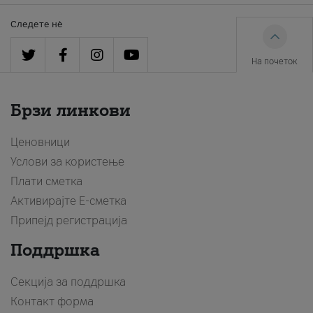
Следете нè
На почеток
Брзи линкови
Ценовници
Услови за користење
Плати сметка
Активирајте Е-сметка
Припејд регистрација
Поддршка
Секција за поддршка
Контакт форма