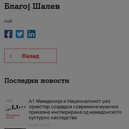
Благој Шалев
За нас
#ПодобарОнлајн
null
Назад
Последни новости
А1 Македонија и Националниот џез
оркестар создадоа современа музичка
приказна инспирирана од македонското
културно наследство
03.07.2026