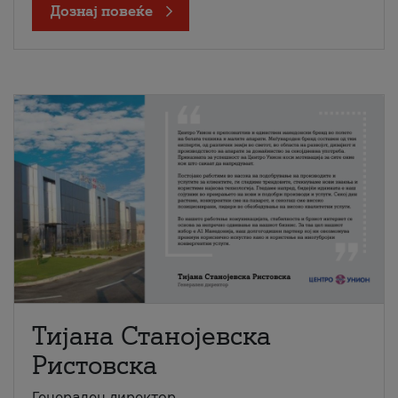
Дознај повеќе
Тијана Станојевска
Ристовска
Генерален директор