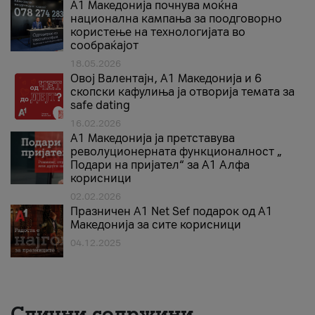
A1 Македонија почнува моќна
национална кампања за поодговорно
користење на технологијата во
сообраќајот
18.05.2026
Овој Валентајн, A1 Македонија и 6
скопски кафулиња ја отворија темата за
safe dating
16.02.2026
А1 Македонија ја претставува
револуционерната функционалност „
Подари на пријател“ за А1 Алфа
корисници
02.02.2026
Празничен A1 Net Sеf подарок од А1
Македонија за сите корисници
04.12.2025
Слични содржини