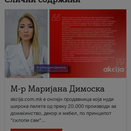
М-р Маријана Димоска
akcija.com.mk е онлајн продавница која нуди
широка палета од преку 20.000 производи за
домаќинство, декор и мебел, по принципот
“склопи сам“...