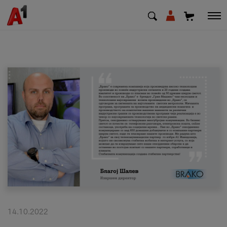
МК
EN
SQ
Приватни
Деловни
Поддршка
Надополни кредит
14.10.2022
Плати сметка