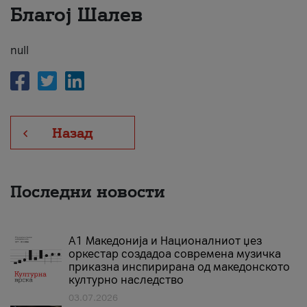
Благој Шалев
За нас
#ПодобарОнлајн
null
Назад
Последни новости
А1 Македонија и Националниот џез
оркестар создадоа современа музичка
приказна инспирирана од македонското
културно наследство
03.07.2026