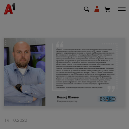
МК
EN
SQ
Приватни
Деловни
Поддршка
Надополни кредит
14.10.2022
Плати сметка