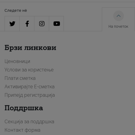
Следете нè
На почеток
Брзи линкови
Ценовници
Услови за користење
Плати сметка
Активирајте Е-сметка
Припејд регистрација
Поддршка
Секција за поддршка
Контакт форма