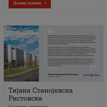
Дознај повеќе
Тијана Станојевска
Ристовска
Генерален директор