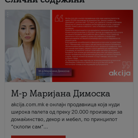
М-р Маријана Димоска
akcija.com.mk е онлајн продавница која нуди
широка палета од преку 20.000 производи за
домаќинство, декор и мебел, по принципот
“склопи сам“...