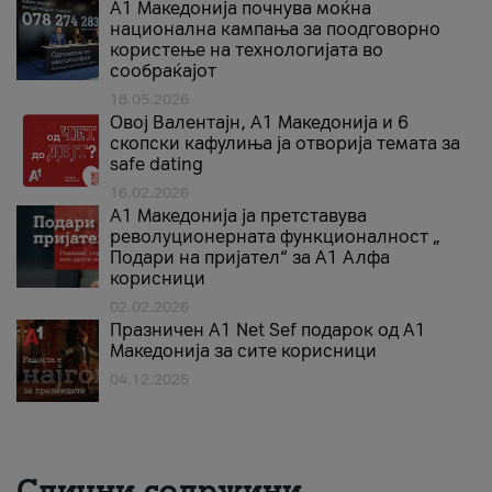
A1 Македонија почнува моќна
национална кампања за поодговорно
користење на технологијата во
сообраќајот
18.05.2026
Овој Валентајн, A1 Македонија и 6
скопски кафулиња ја отворија темата за
safe dating
16.02.2026
А1 Македонија ја претставува
револуционерната функционалност „
Подари на пријател“ за А1 Алфа
корисници
02.02.2026
Празничен A1 Net Sеf подарок од А1
Македонија за сите корисници
04.12.2025
Слични содржини