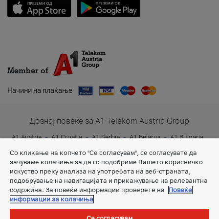
Member of
Начини на плаќање
Дознај повеќе за A1 Telekom Austria Group
A1 Austria
A1 Croatia
A1 Serbia
A1 Belarus
A1 Bulgaria
A1 Slovenia
A1 Digital
Со кликање на копчето "Се согласувам", се согласувате да
зачуваме колачиња за да го подобриме Вашето корисничко
искуство преку анализа на употребата на веб-страната,
подобрување на навигацијата и прикажување на релевантна
содржина. За повеќе информации проверете на
Повеќе
информации за колачиња
Се согласувам