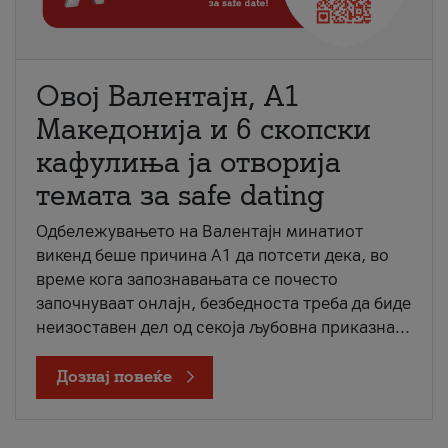
Овој Валентајн, A1
Македонија и 6 скопски
кафулиња ја отворија
темата за safe dating
Одбележувањето на Валентајн минатиот
викенд беше причина А1 да потсети дека, во
време кога запознавањата се почесто
започнуваат онлајн, безбедноста треба да биде
неизоставен дел од секоја љубовна приказна...
Дознај повеќе