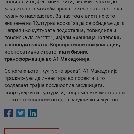
поширока од фестивалската, вклучително и до
младите што можеби првпат ќе се сретнат со ова
музичко наследство. За нас тоа е вистинското
значење на ‘Културна врска’ за да се обидеме да ја
направиме културата подостапна, повидлива и
поблиска до луѓето“,
изјави Бранкица Толевска,
раководителка на Корпоративни комуникации,
корпоративна стратегија и бизнис
трансформација во А1 Македонија
.
Со кампањата „Културна врска“, А1 Македонија
продолжува да инвестира во проекти што
создаваат трајна вредност за заедницата,
поврзувајќи ги културата, современата уметност и
новите технологии во едно заедничко искуство.