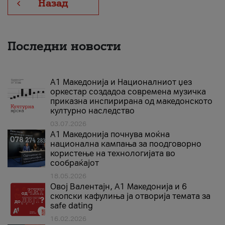
Назад
Последни новости
А1 Македонија и Националниот џез
оркестар создадоа современа музичка
приказна инспирирана од македонското
културно наследство
03.07.2026
A1 Македонија почнува моќна
национална кампања за поодговорно
користење на технологијата во
сообраќајот
18.05.2026
Овој Валентајн, A1 Македонија и 6
скопски кафулиња ја отворија темата за
safe dating
16.02.2026