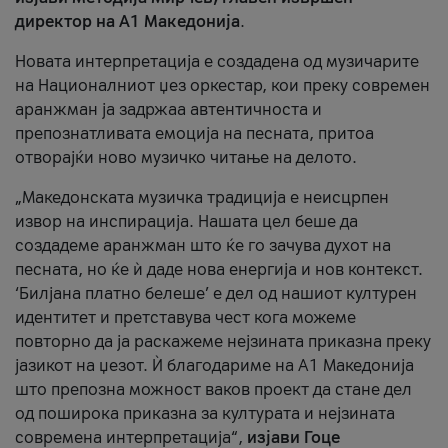
директор на А1 Македонија
.
Новата интерпретација е создадена од музичарите
на Националниот џез оркестар, кои преку современ
аранжман ја задржаа автентичноста и
препознатливата емоција на песната, притоа
отворајќи ново музичко читање на делото.
„Македонската музичка традиција е неисцрпен
извор на инспирација. Нашата цел беше да
создадеме аранжман што ќе го зачува духот на
песната, но ќе ѝ даде нова енергија и нов контекст.
‘Билјана платно белеше’ е дел од нашиот културен
идентитет и претставува чест кога можеме
повторно да ја раскажеме нејзината приказна преку
јазикот на џезот. Ѝ благодариме на А1 Македонија
што препозна можност ваков проект да стане дел
од поширока приказна за културата и нејзината
современа интерпретација“,
изјави Гоце