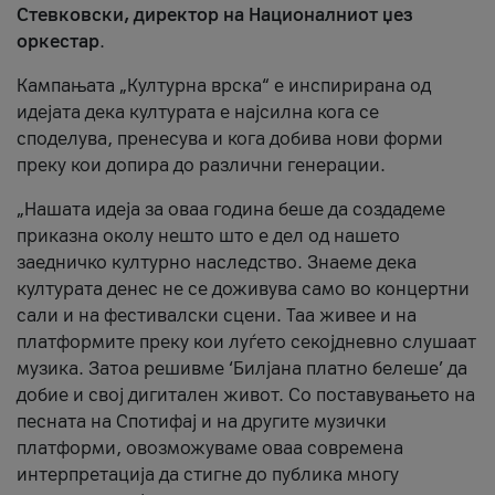
Стевковски, директор на Националниот џез
оркестар
.
Кампањата „Културна врска“ е инспирирана од
идејата дека културата е најсилна кога се
споделува, пренесува и кога добива нови форми
преку кои допира до различни генерации.
„Нашата идеја за оваа година беше да создадеме
приказна околу нешто што е дел од нашето
заедничко културно наследство. Знаеме дека
културата денес не се доживува само во концертни
сали и на фестивалски сцени. Таа живее и на
платформите преку кои луѓето секојдневно слушаат
музика. Затоа решивме ‘Билјана платно белеше’ да
добие и свој дигитален живот. Со поставувањето на
песната на Спотифај и на другите музички
платформи, овозможуваме оваа современа
интерпретација да стигне до публика многу