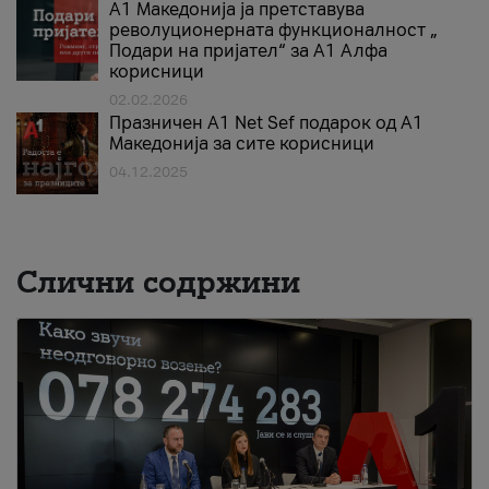
А1 Македонија ја претставува
револуционерната функционалност „
Подари на пријател“ за А1 Алфа
корисници
02.02.2026
Празничен A1 Net Sеf подарок од А1
Македонија за сите корисници
04.12.2025
Слични содржини