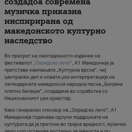
создадоа современа
музичка приказна
За нас
инспирирана од
#ПодобарОнлајн
македонското културно
наследство
Во пресрет на овогодишното издание на
фестивалот
„Охридско лето“
, А1 Македонија ја
претстави кампањата „Културна врска“, чиј
централен дел е новата џез-интерпретација на
легендарната македонска народна песна „Билјана
платно белеше“, создадена во соработка со
Националниот џез оркестар.
Како генерален спонзор на „Охридско лето“, А1
Македонија годинава одлучи поддршката на
културата да ја преточи во трајна вредност, музичко
дело што останува достапно за јавноста и по