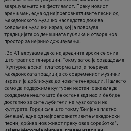
завршувањето на фестивалот. Преку новиот
аранжман, една од најпрепознатливите песни од
македонското музичко наследство добива
современ музички израз, кој ја поврзува
традицијата со денешната публика и отвора нов
простор за нејзино доживување.
„Во А1 веруваме дека највредните врски се оние
што траат со генерации. Токму затоа ја создадовме
‘Културна врска’, платформа што ја поврзува
македонската традиција со современиот музички
израз и ја доближува до новите генерации. Наместо
само да поддржиме културен настан, сакавме да
создадеме нешто што ќе остане зад нас и ќе биде
достапно за сите љубители на музиката и на
културата. Горди сме што токму ‘Билјана платно
белеше’, една од најпрепознатливите македонски
песни, добива нов живот преку оваа соработка“,
изјави Методија Мирчев, главен извршен