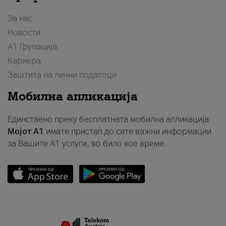
За нас
Новости
А1 Групација
Кариера
Заштита на лични податоци
Мобилна апликација
Единствено преку бесплатната мобилна апликација
Мојот A1
имате пристап до сите важни информации
за Вашите A1 услуги, во било кое време.