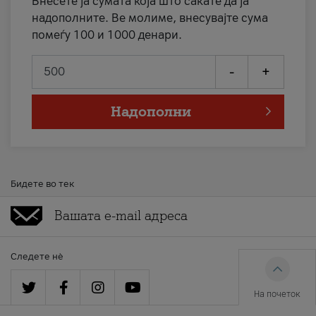
Внесете ја сумата која што сакате да ја
надополните. Ве молиме, внесувајте сума
помеѓу 100 и 1000 денари.
-
+
Надополни
Бидете во тек
Следете нè
На почеток