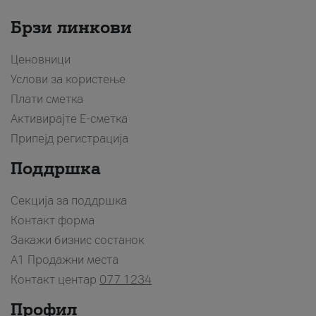
Брзи линкови
Ценовници
Услови за користење
Плати сметка
Активирајте Е-сметка
Припејд регистрација
Поддршка
Секција за поддршка
Контакт форма
Закажи бизнис состанок
A1 Продажни места
Контакт центар
077 1234
Профил