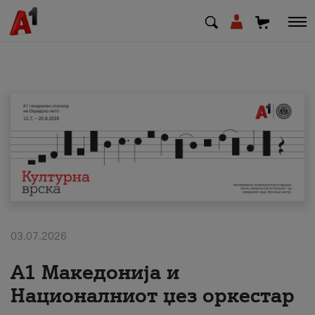
МК
EN
SQ
Приватни
Деловни
03.07.2026
Поддршка
А1 Македонија и
Надополни кредит
Националниот џез оркестар
Плати сметка