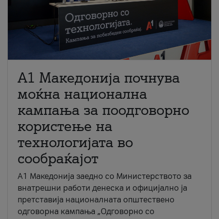
A1 Македонија почнува
моќна национална
кампања за поодговорно
користење на
технологијата во
сообраќајот
A1 Македонија заедно со Министерството за
внатрешни работи денеска и официјално ја
претставија националната општествено
одговорна кампања „Одговорно со