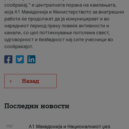
сообраќај.“ е централната порака на кампањата,
која A1 Македонија и Министерството за внатрешни
работи ќе продолжат да ја комуницираат и во
наредниот период преку повеќе активности и
канали, со цел поттикнување поголема свест,
одговорност и безбедност кај сите учесници во
сообраќајот.
Назад
Последни новости
А1 Македонија и Националниот џез