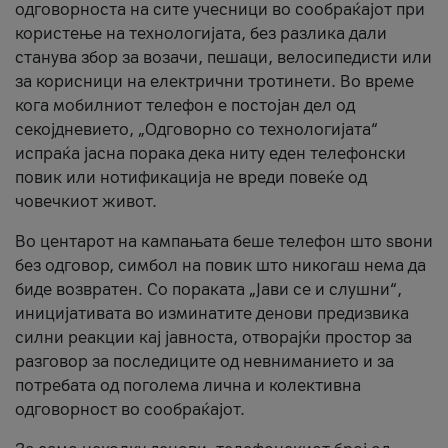
одговорноста на сите учесници во сообраќајот при
користење на технологијата, без разлика дали
станува збор за возачи, пешаци, велосипедисти или
за корисници на електрични тротинети. Во време
кога мобилниот телефон е постојан дел од
секојдневието, „Одговорно со технологијата“
испраќа јасна порака дека ниту еден телефонски
повик или нотификација не вреди повеќе од
човечкиот живот.
Во центарот на кампањата беше телефон што ѕвони
без одговор, симбол на повик што никогаш нема да
биде возвратен. Со пораката „Јави се и слушни“,
иницијативата во изминатите денови предизвика
силни реакции кај јавноста, отворајќи простор за
разговор за последиците од невниманието и за
потребата од поголема лична и колективна
одговорност во сообраќајот.