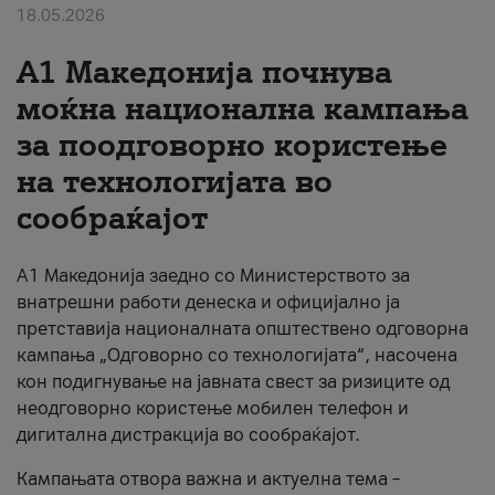
18.05.2026
За нас
A1 Македонија почнува
#ПодобарОнлајн
моќна национална кампања
за поодговорно користење
на технологијата во
сообраќајот
A1 Македонија заедно со Министерството за
внатрешни работи денеска и официјално ја
претставија националната општествено одговорна
кампања „Одговорно со технологијата“, насочена
кон подигнување на јавната свест за ризиците од
неодговорно користење мобилен телефон и
дигитална дистракција во сообраќајот.
Кампањата отвора важна и актуелна тема –