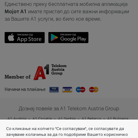
Единствено преку бесплатната мобилна апликација
Мојот A1
имате пристап до сите важни информации
за Вашите A1 услуги, во било кое време.
Member of
Начини на плаќање
Дознај повеќе за A1 Telekom Austria Group
A1 Austria
A1 Croatia
A1 Serbia
A1 Belarus
A1 Bulgaria
A1 Slovenia
A1 Digital
Со кликање на копчето "Се согласувам", се согласувате да
зачуваме колачиња за да го подобриме Вашето корисничко