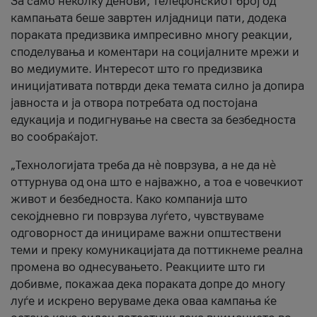
За само неколку денови, телефонскиот број од
кампањата беше завртен илјадници пати, додека
пораката предизвика импресивно многу реакции,
споделувања и коментари на социјалните мрежи и
во медиумите. Интересот што го предизвика
иницијативата потврди дека темата силно ја допира
јавноста и ја отвора потребата од постојана
едукација и подигнување на свеста за безбедноста
во сообраќајот.
„Технологијата треба да нè поврзува, а не да нè
оттурнува од она што е најважно, а тоа е човечкиот
живот и безбедноста. Како компанија што
секојдневно ги поврзува луѓето, чувствуваме
одговорност да иницираме важни општествени
теми и преку комуникацијата да поттикнеме реална
промена во однесувањето. Реакциите што ги
добивме, покажаа дека пораката допре до многу
луѓе и искрено веруваме дека оваа кампања ќе