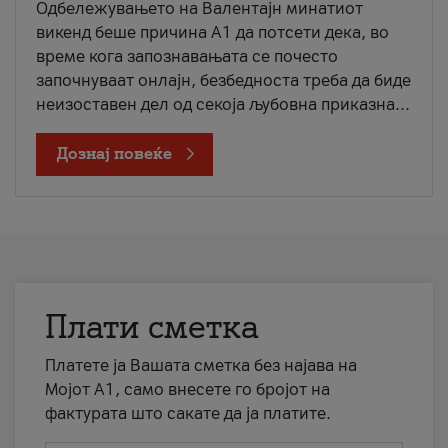
Одбележувањето на Валентајн минатиот
викенд беше причина А1 да потсети дека, во
време кога запознавањата се почесто
започнуваат онлајн, безбедноста треба да биде
неизоставен дел од секоја љубовна приказна...
Дознај повеќе
Плати сметка
Платете ја Вашата сметка без најава на
Мојот А1, само внесете го бројот на
фактурата што сакате да ја платите.