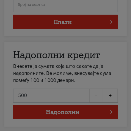
Број на сметка
Плати
Надополни кредит
Внесете ја сумата која што сакате да ја
надополните. Ве молиме, внесувајте сума
помеѓу 100 и 1000 денари.
-
+
Надополни