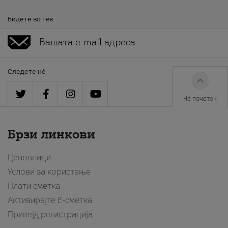
Бидете во тек
Следете нè
На почеток
Брзи линкови
Ценовници
Услови за користење
Плати сметка
Активирајте Е-сметка
Припејд регистрација