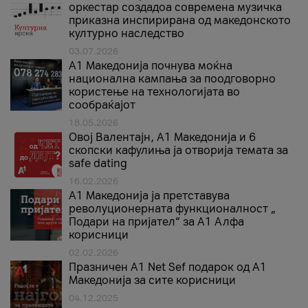
оркестар создадоа современа музичка
приказна инспирирана од македонското
културно наследство
03.07.2026
A1 Македонија почнува моќна
национална кампања за поодговорно
користење на технологијата во
сообраќајот
18.05.2026
Овој Валентајн, A1 Македонија и 6
скопски кафулиња ја отворија темата за
safe dating
16.02.2026
А1 Македонија ја претставува
револуционерната функционалност „
Подари на пријател“ за А1 Алфа
корисници
02.02.2026
Празничен A1 Net Sеf подарок од А1
Македонија за сите корисници
04.12.2025