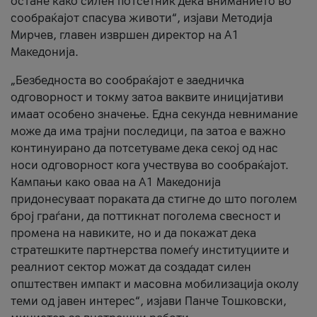
остане како силен потсетник дека вниманието во
сообраќајот спасува животи“, изјави Методија
Мирчев, главен извршен директор на А1
Македонија.
„Безбедноста во сообраќајот е заедничка
одговорност и токму затоа ваквите иницијативи
имаат особено значење. Една секунда невнимание
може да има трајни последици, па затоа е важно
континуирано да потсетуваме дека секој од нас
носи одговорност кога учествува во сообраќајот.
Кампањи како оваа на A1 Македонија
придонесуваат пораката да стигне до што поголем
број граѓани, да поттикнат поголема свесност и
промена на навиките, но и да покажат дека
стратешките партнерства помеѓу институциите и
реалниот сектор можат да создадат силен
општествен импакт и масовна мобилизација околу
теми од јавен интерес“, изјави Панче Тошковски,