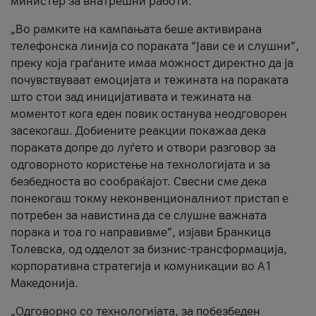
министер за внатрешни работи.
„Во рамките на кампањата беше активирана
телефонска линија со пораката “Јави се и слушни”,
преку која граѓаните имаа можност директно да ја
почувствуваат емоцијата и тежината на пораката
што стои зад иницијативата и тежината на
моментот кога еден повик останува неодговорен
засекогаш. Добиените реакции покажаа дека
пораката допре до луѓето и отвори разговор за
одговорното користење на технологијата и за
безбедноста во сообраќајот. Свесни сме дека
понекогаш токму неконвенционалниот пристап е
потребен за навистина да се слушне важната
порака и тоа го направивме”, изјави Бранкица
Толевска, од одделот за бизнис-трансформација,
корпоративна стратегија и комуникации во А1
Македонија.
„Одговорно со технологијата, за побезбеден