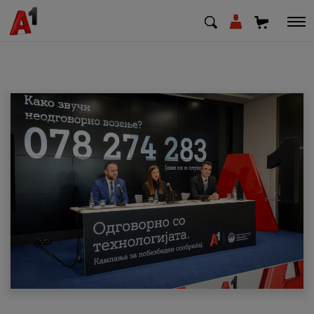
МК
EN
SQ
Приватни
Деловни
Поддршка
Надополни кредит
Плати сметка