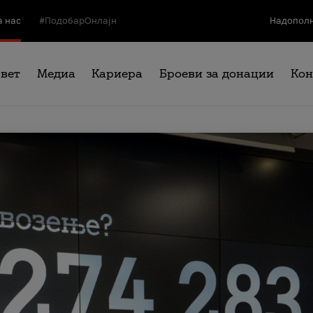
а нас
#ПодобарОнлајн
Надополн
свет
Медиа
Кариера
Броеви за донации
Кон