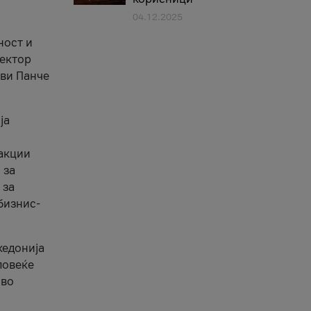
04.12.2025
1
ност и
сектор
ави Панче
ја
еакции
 за
 за
бизнис-
кедонија
повеќе
 во