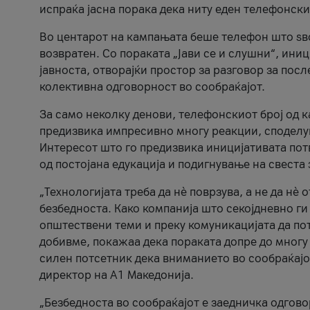
испраќа јасна порака дека ниту еден телефонск
Во центарот на кампањата беше телефон што ѕво
возвратен. Со пораката „Јави се и слушни“, ини
јавноста, отворајќи простор за разговор за пос
колективна одговорност во сообраќајот.
За само неколку денови, телефонскиот број од 
предизвика импресивно многу реакции, споделу
Интересот што го предизвика иницијативата потв
од постојана едукација и подигнување на свеста 
„Технологијата треба да нè поврзува, а не да нè 
безбедноста. Како компанија што секојдневно г
општествени теми и преку комуникацијата да по
добивме, покажаа дека пораката допре до многу 
силен потсетник дека вниманието во сообраќајо
директор на А1 Македонија.
„Безбедноста во сообраќајот е заедничка одгов