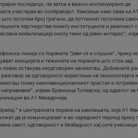
трајни последици, па затоа е важно континуирано да
 кога учествува во сообраќајот. Кампањи како оваа на A
 што поголем број граѓани, да поттикнат поголема свес
атешките партнерства помеѓу институциите и реалниот 
асовна мобилизација околу теми од јавен интерес“, изј
онска линија со пораката “Јави се и слушни”, преку ко
уваат емоцијата и тежината на пораката што стои зад
н повик останува неодговорен засекогаш. Добиените р
 разговор за одговорното користење на технологијата и
онекогаш токму неконвенционалниот пристап е потребен
 направивме”, изјави Бранкица Толевска, од одделот за 
уникации во А1 Македонија.
браќај.“ е централната порака на кампањата, која A1 Ма
лжат да ја комуницираат и во наредниот период преку 
ема свест, одговорност и безбедност кај сите учесници