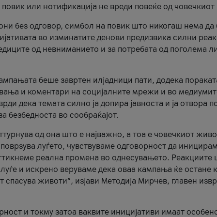
и повик или нотификација не вреди повеќе од човечкиот
ни без одговор, симбол на повик што никогаш нема да
цијативата во изминатите денови предизвика силни реак
ледиците од невниманието и за потребата од поголема л
кампањата беше завртен илјадници пати, додека поракат
вања и коментари на социјалните мрежи и во медиумит
рди дека темата силно ја допира јавноста и ја отвора п
за безбедноста во сообраќајот.
оттурнува од она што е најважно, а тоа е човечкиот живо
и поврзува луѓето, чувствуваме одговорност да иницира
ттикнеме реална промена во однесувањето. Реакциите 
луѓе и искрено веруваме дека оваа кампања ќе остане 
т спасува животи“, изјави Методија Мирчев, главен изв
орност и токму затоа ваквите иницијативи имаат особен