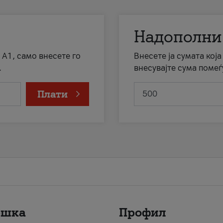
Надополни
 А1, само внесете го
Внесете ја сумата кој
.
внесувајте сума помеѓ
Плати
ршка
Профил