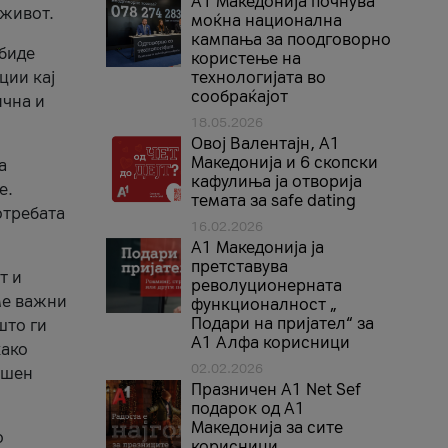
A1 Македонија почнува
 живот.
моќна национална
кампања за поодговорно
 биде
користење на
ции кај
технологијата во
сообраќајот
ична и
18.05.2026
Овој Валентајн, A1
Македонија и 6 скопски
а
кафулиња ја отворија
е.
темата за safe dating
отребата
16.02.2026
А1 Македонија ја
претставува
т и
револуционерната
ме важни
функционалност „
Подари на пријател“ за
што ги
А1 Алфа корисници
како
02.02.2026
ршен
Празничен A1 Net Sеf
подарок од А1
Македонија за сите
о
корисници