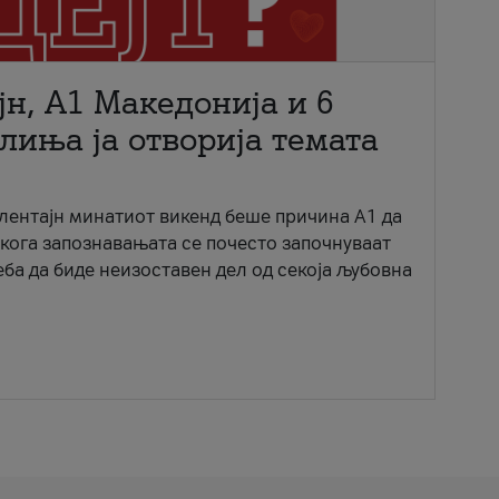
јн, A1 Македонија и 6
лиња ја отворија темата
ентајн минатиот викенд беше причина А1 да
 кога запознавањата се почесто започнуваат
еба да биде неизоставен дел од секоја љубовна