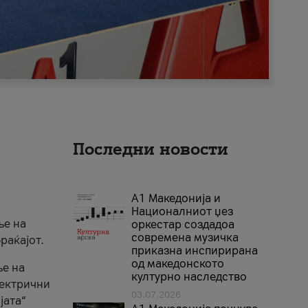
Последни новости
А1 Македонија и
Националниот џез
ње на
оркестар создадоа
современа музичка
раќајот.
приказна инспирирана
од македонското
ње на
културно наследство
лектрични
03.07.2026
јата“