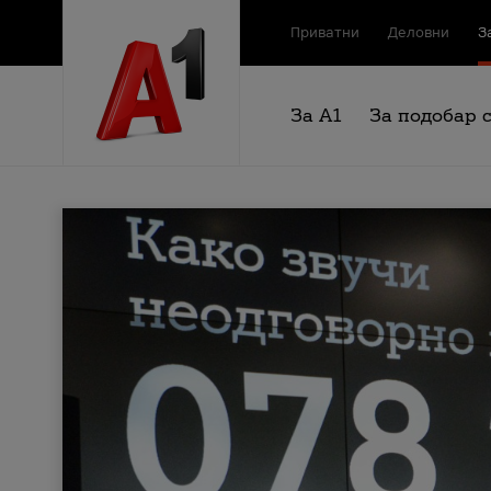
Приватни
Деловни
З
За А1
За подобар 