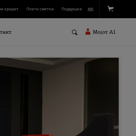
и кредит
Плати сметка
Поддршка
МК
такт
Мојот A1