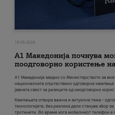
18.05.2026
A1 Македонија почнува мо
поодговорно користење на 
A1 Македонија заедно со Министерството за вна
националната општествено одговорна кампања „
јавната свест за ризиците од неодговорно кори
Кампањата отвора важна и актуелна тема – одго
технологијата, без разлика дали станува збор з
тротинети. Во време кога мобилниот телефон е п