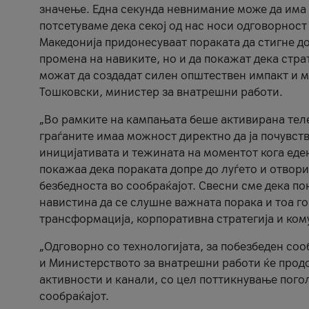
значење. Една секунда невнимание може да има 
потсетуваме дека секој од нас носи одговорност
Македонија придонесуваат пораката да стигне до
промена на навиките, но и да покажат дека стр
можат да создадат силен општествен импакт и м
Тошковски, министер за внатрешни работи.
„Во рамките на кампањата беше активирана телеф
граѓаните имаа можност директно да ја почувств
иницијативата и тежината на моментот кога еде
покажаа дека пораката допре до луѓето и отвори
безбедноста во сообраќајот. Свесни сме дека п
навистина да се слушне важната порака и тоа го
трансформација, корпоративна стратегија и ком
„Одговорно со технологијата, за побезбеден соо
и Министерството за внатрешни работи ќе продо
активности и канали, со цел поттикнување погол
сообраќајот.