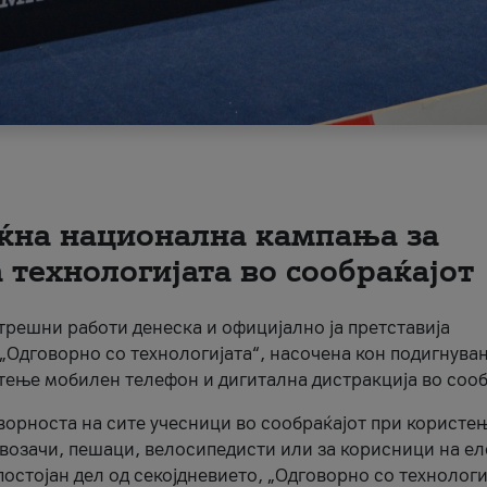
ќна национална кампања за
технологијата во сообраќајот
трешни работи денеска и официјално ја претставија
Одговорно со технологијата“, насочена кон подигнува
стење мобилен телефон и дигитална дистракција во сооб
ворноста на сите учесници во сообраќајот при користе
а возачи, пешаци, велосипедисти или за корисници на е
остојан дел од секојдневието, „Одговорно со технологи