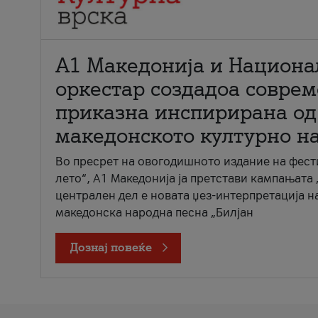
А1 Македонија и Национа
оркестар создадоа совре
приказна инспирирана од
македонското културно н
Во пресрет на овогодишното издание на фест
лето“, А1 Македонија ја претстави кампањата 
централен дел е новата џез-интерпретација н
македонска народна песна „Билјан
Дознај повеќе