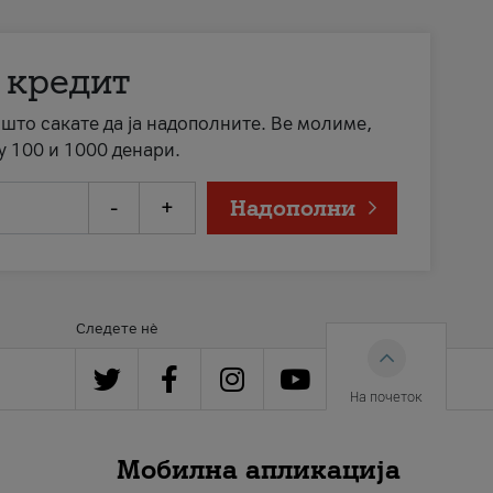
 кредит
а што сакате да ја надополните. Ве молиме,
у 100 и 1000 денари.
-
+
Надополни
Следете нè
На почеток
Мобилна апликација