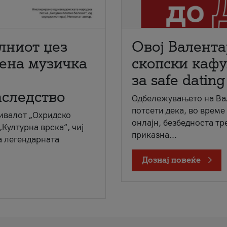
лниот џез
Овој Валента
мена музичка
скопски кафу
за safe dating
аследство
Одбележувањето на Вал
потсети дека, во време
ивалот „Охридско
онлајн, безбедноста тр
„Културна врска“, чиј
приказна...
а легендарната
Дознај повеќе