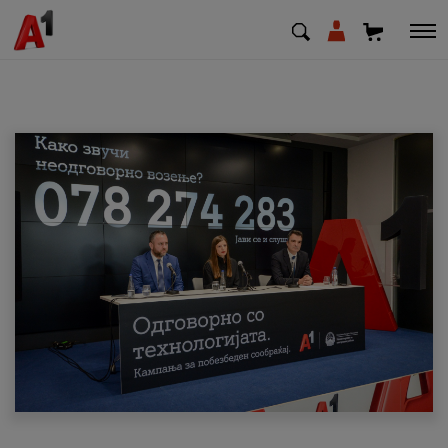
МК
EN
SQ
Приватни
Деловни
Поддршка
Надополни кредит
Плати сметка