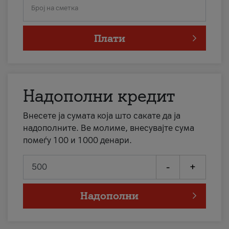
Број на сметка
Плати
Надополни кредит
Внесете ја сумата која што сакате да ја
надополните. Ве молиме, внесувајте сума
помеѓу 100 и 1000 денари.
-
+
Надополни