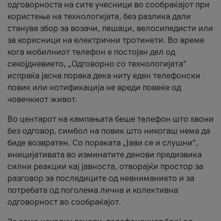
одговорноста на сите учесници во сообраќајот при
користење на технологијата, без разлика дали
станува збор за возачи, пешаци, велосипедисти или
за корисници на електрични тротинети. Во време
кога мобилниот телефон е постојан дел од
секојдневието, „Одговорно со технологијата“
испраќа јасна порака дека ниту еден телефонски
повик или нотификација не вреди повеќе од
човечкиот живот.
Во центарот на кампањата беше телефон што ѕвони
без одговор, симбол на повик што никогаш нема да
биде возвратен. Со пораката „Јави се и слушни“,
иницијативата во изминатите денови предизвика
силни реакции кај јавноста, отворајќи простор за
разговор за последиците од невниманието и за
потребата од поголема лична и колективна
одговорност во сообраќајот.