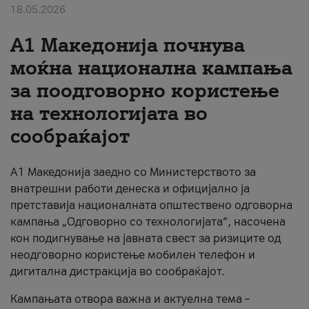
18.05.2026
За нас
A1 Македонија почнува
#ПодобарОнлајн
моќна национална кампања
за поодговорно користење
на технологијата во
сообраќајот
A1 Македонија заедно со Министерството за
внатрешни работи денеска и официјално ја
претставија националната општествено одговорна
кампања „Одговорно со технологијата“, насочена
кон подигнување на јавната свест за ризиците од
неодговорно користење мобилен телефон и
дигитална дистракција во сообраќајот.
Кампањата отвора важна и актуелна тема –