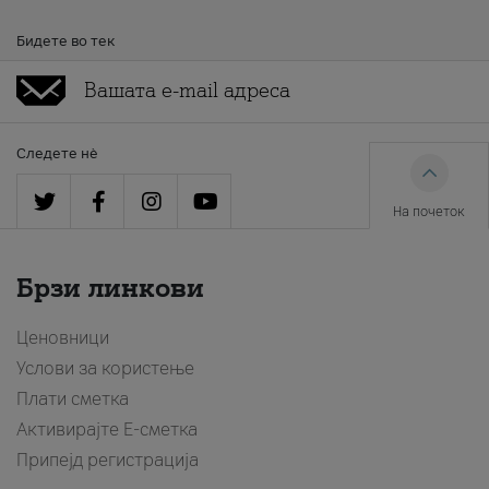
Бидете во тек
Следете нè
На почеток
Брзи линкови
Ценовници
Услови за користење
Плати сметка
Активирајте Е-сметка
Припејд регистрација