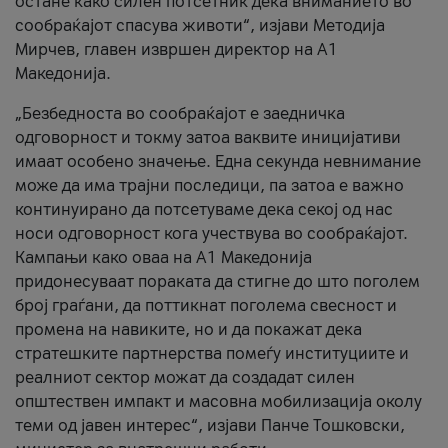
остане како силен потсетник дека вниманието во
сообраќајот спасува животи“, изјави Методија
Мирчев, главен извршен директор на А1
Македонија.
„Безбедноста во сообраќајот е заедничка
одговорност и токму затоа ваквите иницијативи
имаат особено значење. Една секунда невнимание
може да има трајни последици, па затоа е важно
континуирано да потсетуваме дека секој од нас
носи одговорност кога учествува во сообраќајот.
Кампањи како оваа на A1 Македонија
придонесуваат пораката да стигне до што поголем
број граѓани, да поттикнат поголема свесност и
промена на навиките, но и да покажат дека
стратешките партнерства помеѓу институциите и
реалниот сектор можат да создадат силен
општествен импакт и масовна мобилизација околу
теми од јавен интерес“, изјави Панче Тошковски,