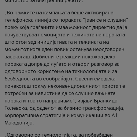
министер за внатрешни работи.
„Во рамките на кампањата беше активирана
телефонска линија со пораката “Јави се и слушни”,
преку која граѓаните имаа можност директно да ја
почувствуваат емоцијата и тежината на пораката
што стои зад иницијативата и тежината на
моментот кога еден повик останува неодговорен
засекогаш. Добиените реакции покажаа дека
пораката допре до луѓето и отвори разговор за
одговорното користење на технологијата и за
безбедноста во сообраќајот. Свесни сме дека
понекогаш токму неконвенционалниот пристап е
потребен за навистина да се слушне важната
порака и тоа го направивме”, изјави Бранкица
Толевска, од одделот за бизнис-трансформација,
корпоративна стратегија и комуникации во А1
Македонија.
„Одговорно со технологијата, за побезбеден