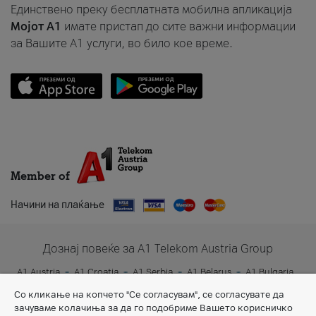
Единствено преку бесплатната мобилна апликација
Мојот A1
имате пристап до сите важни информации
за Вашите A1 услуги, во било кое време.
Member of
Начини на плаќање
Дознај повеќе за A1 Telekom Austria Group
A1 Austria
A1 Croatia
A1 Serbia
A1 Belarus
A1 Bulgaria
A1 Slovenia
A1 Digital
Со кликање на копчето "Се согласувам", се согласувате да
зачуваме колачиња за да го подобриме Вашето корисничко