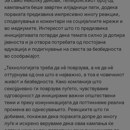
За само неколку денови, телефонскиот број од
кампањата беше завртен илјадници пати, додека
пораката предизвика импресивно многу реакции,
споделувања и коментари на социјалните мрежи и
во медиумите. Интересот што го предизвика
иницијативата потврди дека темата силно ја допира
јавноста и ја отвора потребата од постојана
едукација и подигнување на свеста за безбедноста
во сообраќајот.
„Технологијата треба да нè поврзува, а не да нè
оттурнува од она што е најважно, а тоа е човечкиот
живот и безбедноста. Како компанија што
секојдневно ги поврзува луѓето, чувствуваме
одговорност да иницираме важни општествени
теми и преку комуникацијата да поттикнеме реална
промена во однесувањето. Реакциите што ги
добивме, покажаа дека пораката допре до многу
луѓе и искрено веруваме дека оваа кампања ќе