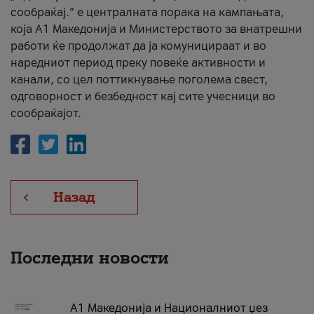
сообраќај.“ е централната порака на кампањата,
која A1 Македонија и Министерството за внатрешни
работи ќе продолжат да ја комуницираат и во
наредниот период преку повеќе активности и
канали, со цел поттикнување поголема свест,
одговорност и безбедност кај сите учесници во
сообраќајот.
Назад
Последни новости
А1 Македонија и Националниот џез