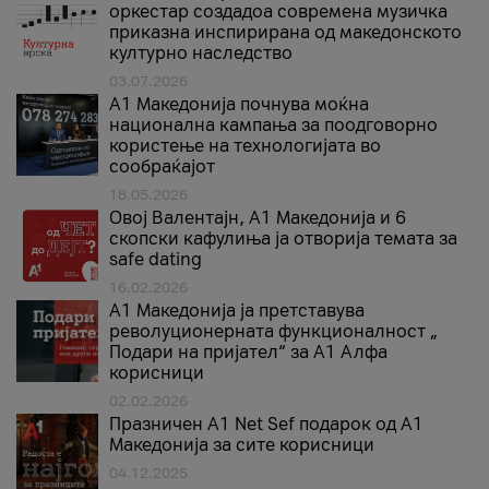
оркестар создадоа современа музичка
приказна инспирирана од македонското
културно наследство
03.07.2026
A1 Македонија почнува моќна
национална кампања за поодговорно
користење на технологијата во
сообраќајот
18.05.2026
Овој Валентајн, A1 Македонија и 6
скопски кафулиња ја отворија темата за
safe dating
16.02.2026
А1 Македонија ја претставува
револуционерната функционалност „
Подари на пријател“ за А1 Алфа
корисници
02.02.2026
Празничен A1 Net Sеf подарок од А1
Македонија за сите корисници
04.12.2025