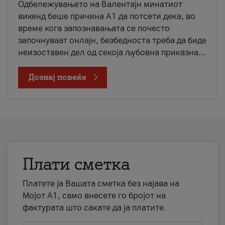
Одбележувањето на Валентајн минатиот
викенд беше причина А1 да потсети дека, во
време кога запознавањата се почесто
започнуваат онлајн, безбедноста треба да биде
неизоставен дел од секоја љубовна приказна...
Дознај повеќе
Плати сметка
Платете ја Вашата сметка без најава на
Мојот А1, само внесете го бројот на
фактурата што сакате да ја платите.