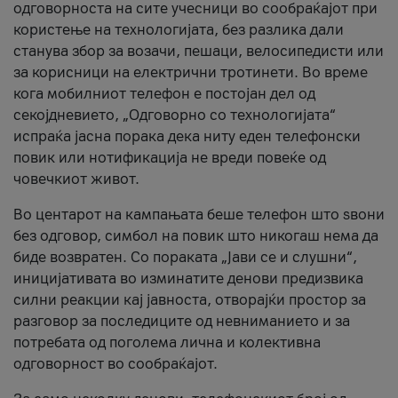
одговорноста на сите учесници во сообраќајот при
користење на технологијата, без разлика дали
станува збор за возачи, пешаци, велосипедисти или
за корисници на електрични тротинети. Во време
кога мобилниот телефон е постојан дел од
секојдневието, „Одговорно со технологијата“
испраќа јасна порака дека ниту еден телефонски
повик или нотификација не вреди повеќе од
човечкиот живот.
Во центарот на кампањата беше телефон што ѕвони
без одговор, симбол на повик што никогаш нема да
биде возвратен. Со пораката „Јави се и слушни“,
иницијативата во изминатите денови предизвика
силни реакции кај јавноста, отворајќи простор за
разговор за последиците од невниманието и за
потребата од поголема лична и колективна
одговорност во сообраќајот.