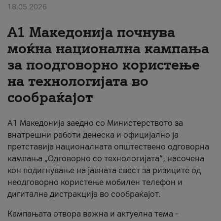
18.05.2026
За нас
A1 Македонија почнува
#ПодобарОнлајн
моќна национална кампања
за поодговорно користење
на технологијата во
сообраќајот
A1 Македонија заедно со Министерството за
внатрешни работи денеска и официјално ја
претставија националната општествено одговорна
кампања „Одговорно со технологијата“, насочена
кон подигнување на јавната свест за ризиците од
неодговорно користење мобилен телефон и
дигитална дистракција во сообраќајот.
Кампањата отвора важна и актуелна тема –