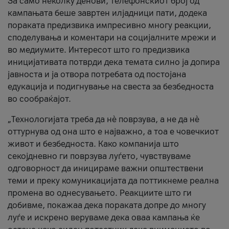
За само неколку денови, телефонскиот број од
кампањата беше завртен илјадници пати, додека
пораката предизвика импресивно многу реакции,
споделувања и коментари на социјалните мрежи и
во медиумите. Интересот што го предизвика
иницијативата потврди дека темата силно ја допира
јавноста и ја отвора потребата од постојана
едукација и подигнување на свеста за безбедноста
во сообраќајот.
„Технологијата треба да нè поврзува, а не да нè
оттурнува од она што е најважно, а тоа е човечкиот
живот и безбедноста. Како компанија што
секојдневно ги поврзува луѓето, чувствуваме
одговорност да иницираме важни општествени
теми и преку комуникацијата да поттикнеме реална
промена во однесувањето. Реакциите што ги
добивме, покажаа дека пораката допре до многу
луѓе и искрено веруваме дека оваа кампања ќе