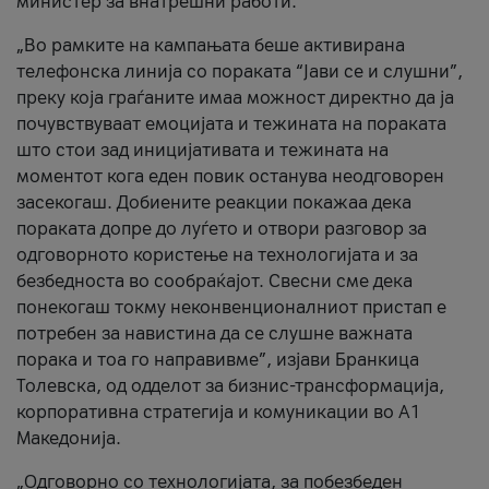
министер за внатрешни работи.
„Во рамките на кампањата беше активирана
телефонска линија со пораката “Јави се и слушни”,
преку која граѓаните имаа можност директно да ја
почувствуваат емоцијата и тежината на пораката
што стои зад иницијативата и тежината на
моментот кога еден повик останува неодговорен
засекогаш. Добиените реакции покажаа дека
пораката допре до луѓето и отвори разговор за
одговорното користење на технологијата и за
безбедноста во сообраќајот. Свесни сме дека
понекогаш токму неконвенционалниот пристап е
потребен за навистина да се слушне важната
порака и тоа го направивме”, изјави Бранкица
Толевска, од одделот за бизнис-трансформација,
корпоративна стратегија и комуникации во А1
Македонија.
„Одговорно со технологијата, за побезбеден