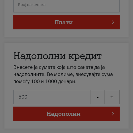
Број на сметка
Плати
Надополни кредит
Внесете ја сумата која што сакате да ја
надополните. Ве молиме, внесувајте сума
помеѓу 100 и 1000 денари.
-
+
Надополни