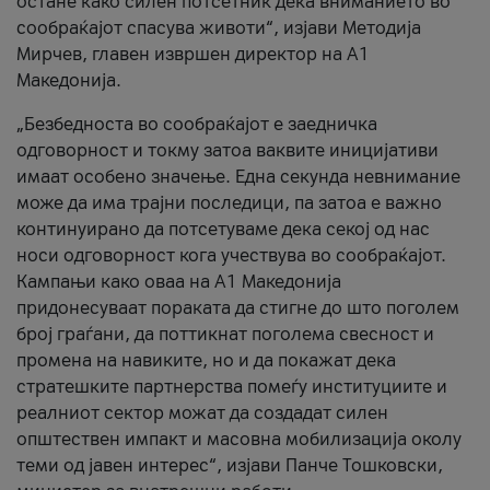
остане како силен потсетник дека вниманието во
сообраќајот спасува животи“, изјави Методија
Мирчев, главен извршен директор на А1
Македонија.
„Безбедноста во сообраќајот е заедничка
одговорност и токму затоа ваквите иницијативи
имаат особено значење. Една секунда невнимание
може да има трајни последици, па затоа е важно
континуирано да потсетуваме дека секој од нас
носи одговорност кога учествува во сообраќајот.
Кампањи како оваа на A1 Македонија
придонесуваат пораката да стигне до што поголем
број граѓани, да поттикнат поголема свесност и
промена на навиките, но и да покажат дека
стратешките партнерства помеѓу институциите и
реалниот сектор можат да создадат силен
општествен импакт и масовна мобилизација околу
теми од јавен интерес“, изјави Панче Тошковски,