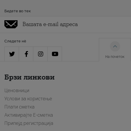
Бидете во тек
Следете нè
На почеток
Брзи линкови
Ценовници
Услови за користење
Плати сметка
Активирајте Е-сметка
Припејд регистрација