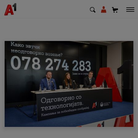
МК
EN
SQ
Приватни
Деловни
Поддршка
Надополни кредит
Плати сметка