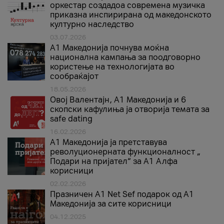
оркестар создадоа современа музичка
приказна инспирирана од македонското
културно наследство
03.07.2026
A1 Македонија почнува моќна
национална кампања за поодговорно
користење на технологијата во
сообраќајот
18.05.2026
Овој Валентајн, A1 Македонија и 6
скопски кафулиња ја отворија темата за
safe dating
16.02.2026
А1 Македонија ја претставува
револуционерната функционалност „
Подари на пријател“ за А1 Алфа
корисници
02.02.2026
Празничен A1 Net Sеf подарок од А1
Македонија за сите корисници
04.12.2025