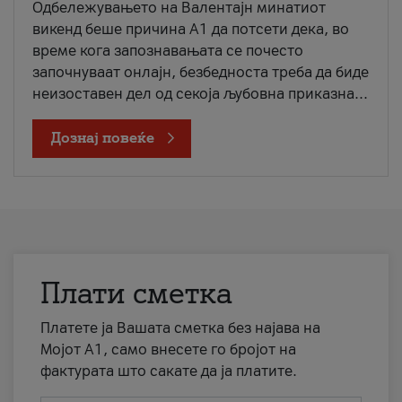
Одбележувањето на Валентајн минатиот
викенд беше причина А1 да потсети дека, во
време кога запознавањата се почесто
започнуваат онлајн, безбедноста треба да биде
неизоставен дел од секоја љубовна приказна...
Дознај повеќе
Плати сметка
Платете ја Вашата сметка без најава на
Мојот А1, само внесете го бројот на
фактурата што сакате да ја платите.