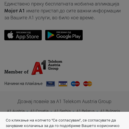
Единствено преку бесплатната мобилна апликација
Мојот A1
имате пристап до сите важни информации
за Вашите A1 услуги, во било кое време.
Member of
Начини на плаќање
Дознај повеќе за A1 Telekom Austria Group
A1 Austria
A1 Croatia
A1 Serbia
A1 Belarus
A1 Bulgaria
A1 Slovenia
A1 Digital
Со кликање на копчето "Се согласувам", се согласувате да
зачуваме колачиња за да го подобриме Вашето корисничко