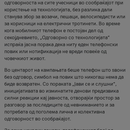
одговорноста на сите учесници во сообраќајот при
користење на технологијата, без разлика дали
станува збор за возачи, пешаци, велосипедисти или
за корисници на електрични тротинети. Во време
кога мобилниот телефон е постојан дел од
секојдневието, „Одговорно со технологијата“
испраќа јасна порака дека ниту еден телефонски
повик или нотификација не вреди повеќе од
човечкиот живот.
Во центарот на кампањата беше телефон што ѕвони
без одговор, симбол на повик што никогаш нема да
биде возвратен. Со пораката „Јави се и слушни“,
иницијативата во изминатите денови предизвика
силни реакции кај јавноста, отворајќи простор за
разговор за последиците од невниманието и за
потребата од поголема лична и колективна
одговорност во сообраќајот.