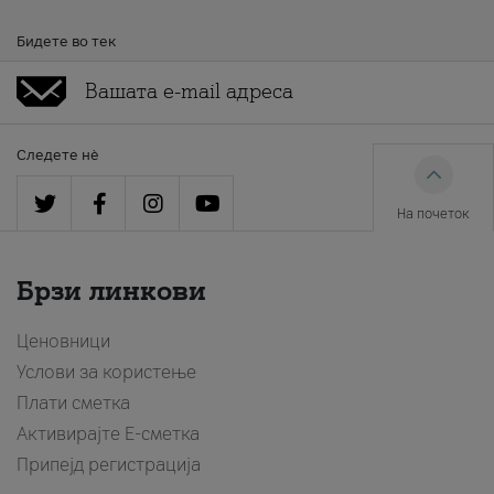
Бидете во тек
Следете нè
На почеток
Брзи линкови
Ценовници
Услови за користење
Плати сметка
Активирајте Е-сметка
Припејд регистрација