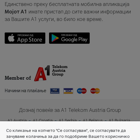
Единствено преку бесплатната мобилна апликација
Мојот A1
имате пристап до сите важни информации
за Вашите A1 услуги, во било кое време.
Member of
Начини на плаќање
Дознај повеќе за A1 Telekom Austria Group
A1 Austria
A1 Croatia
A1 Serbia
A1 Belarus
A1 Bulgaria
A1 Slovenia
A1 Digital
Со кликање на копчето "Се согласувам", се согласувате да
зачуваме колачиња за да го подобриме Вашето корисничко