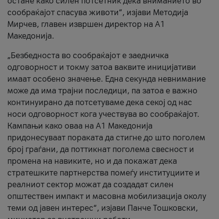
остане како силен потсетник дека вниманието во
сообраќајот спасува животи“, изјави Методија
Мирчев, главен извршен директор на А1
Македонија.
„Безбедноста во сообраќајот е заедничка
одговорност и токму затоа ваквите иницијативи
имаат особено значење. Една секунда невнимание
може да има трајни последици, па затоа е важно
континуирано да потсетуваме дека секој од нас
носи одговорност кога учествува во сообраќајот.
Кампањи како оваа на A1 Македонија
придонесуваат пораката да стигне до што поголем
број граѓани, да поттикнат поголема свесност и
промена на навиките, но и да покажат дека
стратешките партнерства помеѓу институциите и
реалниот сектор можат да создадат силен
општествен импакт и масовна мобилизација околу
теми од јавен интерес“, изјави Панче Тошковски,