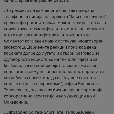
министер за внатрешни работи.
„Во рамките на кампањата беше активирана
телефонска линија со пораката “Јави се и слушни”,
преку која граѓаните имаа можност директно да ја
почувствуваат емоцијата и тежината на пораката
што стои зад иницијативата и тежината на
моментот кога еден повик останува неодговорен
засекогаш. Добиените реакции покажаа дека
пораката допре до луѓето и отвори разговор за
одговорното користење на технологијата и за
безбедноста во сообраќајот. Свесни сме дека
понекогаш токму неконвенционалниот пристап е
потребен за навистина да се слушне важната
порака и тоа го направивме”, изјави Бранкица
Толевска, од одделот за бизнис-трансформација,
корпоративна стратегија и комуникации во А1
Македонија.
„Одговорно со технологијата, за побезбеден