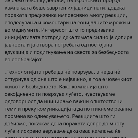
За само неколку денови, телефонскиот број од
кампањата беше завртен илјадници пати, додека
пораката предизвика импресивно многу реакции,
споделувања и коментари на социјалните мрежи и
во медиумите. Интересот што го предизвика
иницијативата потврди дека темата силно ја допира
јавноста и ја отвора потребата од постојана
едукација и подигнување на свеста за безбедноста
во сообраќајот.
„Технологијата треба да нè поврзува, а не да нè
оттурнува од она што е најважно, а тоа е човечкиот
живот и безбедноста. Како компанија што
секојдневно ги поврзува луѓето, чувствуваме
одговорност да иницираме важни општествени
теми и преку комуникацијата да поттикнеме реална
промена во однесувањето. Реакциите што ги
добивме, покажаа дека пораката допре до многу
луѓе и искрено веруваме дека оваа кампања ќе