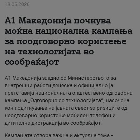
18.05.2026
За нас
A1 Македонија почнува
#ПодобарОнлајн
моќна национална кампања
за поодговорно користење
на технологијата во
сообраќајот
A1 Македонија заедно со Министерството за
внатрешни работи денеска и официјално ја
претставија националната општествено одговорна
кампања „Одговорно со технологијата“, насочена
кон подигнување на јавната свест за ризиците од
неодговорно користење мобилен телефон и
дигитална дистракција во сообраќајот.
Кампањата отвора важна и актуелна тема –