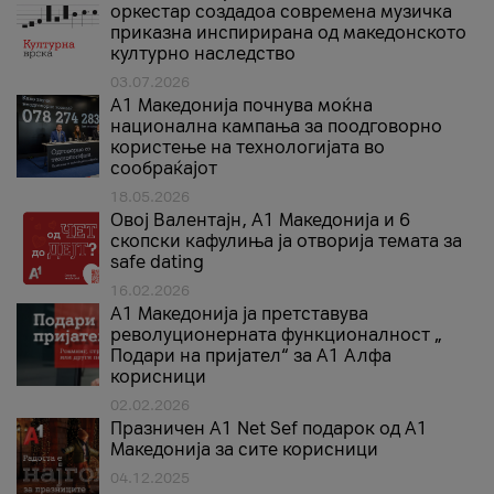
оркестар создадоа современа музичка
приказна инспирирана од македонското
културно наследство
03.07.2026
A1 Македонија почнува моќна
национална кампања за поодговорно
користење на технологијата во
сообраќајот
18.05.2026
Овој Валентајн, A1 Македонија и 6
скопски кафулиња ја отворија темата за
safe dating
16.02.2026
А1 Македонија ја претставува
револуционерната функционалност „
Подари на пријател“ за А1 Алфа
корисници
02.02.2026
Празничен A1 Net Sеf подарок од А1
Македонија за сите корисници
04.12.2025