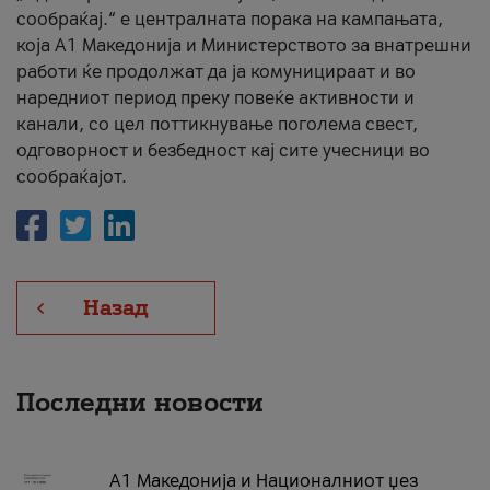
сообраќај.“ е централната порака на кампањата,
која A1 Македонија и Министерството за внатрешни
работи ќе продолжат да ја комуницираат и во
наредниот период преку повеќе активности и
канали, со цел поттикнување поголема свест,
одговорност и безбедност кај сите учесници во
сообраќајот.
Назад
Последни новости
А1 Македонија и Националниот џез