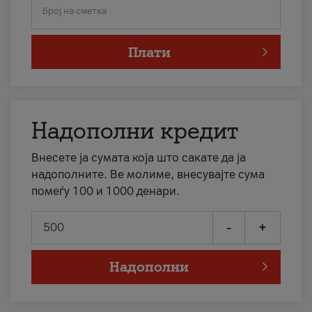
Број на сметка
Плати
Надополни кредит
Внесете ја сумата која што сакате да ја
надополните. Ве молиме, внесувајте сума
помеѓу 100 и 1000 денари.
-
+
Надополни