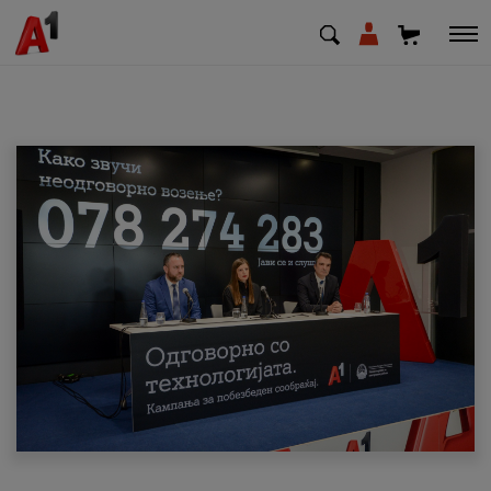
МК
EN
SQ
Приватни
Деловни
Поддршка
Надополни кредит
Плати сметка