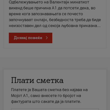
Одбележувањето на Валентајн минатиот
викенд беше причина А1 да потсети дека, во
време кога запознавањата се почесто
започнуваат онлајн, безбедноста треба да биде
неизоставен дел од секоја љубовна приказна...
Дознај повеќе
Плати сметка
Платете ја Вашата сметка без најава на
Мојот А1, само внесете го бројот на
фактурата што сакате да ја платите.