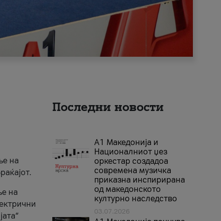
Последни новости
А1 Македонија и
Националниот џез
ње на
оркестар создадоа
современа музичка
раќајот.
приказна инспирирана
од македонското
ње на
културно наследство
лектрични
03.07.2026
јата“