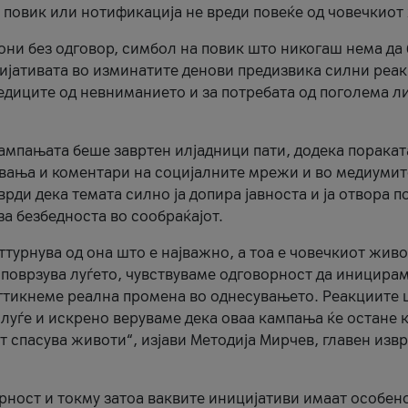
и повик или нотификација не вреди повеќе од човечкиот
ни без одговор, симбол на повик што никогаш нема да
цијативата во изминатите денови предизвика силни реак
ледиците од невниманието и за потребата од поголема л
кампањата беше завртен илјадници пати, додека поракат
вања и коментари на социјалните мрежи и во медиумит
рди дека темата силно ја допира јавноста и ја отвора п
за безбедноста во сообраќајот.
оттурнува од она што е најважно, а тоа е човечкиот живо
и поврзува луѓето, чувствуваме одговорност да иницира
ттикнеме реална промена во однесувањето. Реакциите 
луѓе и искрено веруваме дека оваа кампања ќе остане 
т спасува животи“, изјави Методија Мирчев, главен изв
орност и токму затоа ваквите иницијативи имаат особен