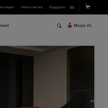
и кредит
Плати сметка
Поддршка
МК
такт
Мојот A1