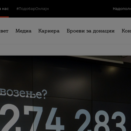
а нас
#ПодобарОнлајн
Надополн
свет
Медиа
Кариера
Броеви за донации
Кон