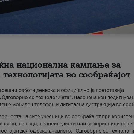
ќна национална кампања за
технологијата во сообраќајот
трешни работи денеска и официјално ја претставија
Одговорно со технологијата“, насочена кон подигнува
стење мобилен телефон и дигитална дистракција во сооб
ворноста на сите учесници во сообраќајот при користе
а возачи, пешаци, велосипедисти или за корисници на е
остојан дел од секојдневието, „Одговорно со технологи