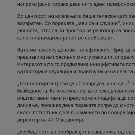
испраќа јасна порака дека ниту еден телефонск
Во центарот на кампањата беше телефон што ѕво
возвратен. Со пораката „Јави се и слушни“, ини
јавноста, отворајќи простор за разговор за пос
колективна одговорност во сообраќајот.
За само неколку денови, телефонскиот број од 
предизвика импресивно многу реакции, споделу
Интересот што го предизвика иницијативата потв
од постојана едукација и подигнување на свеста 
„Технологијата треба да нè поврзува, а не да нè 
безбедноста. Како компанија што секојдневно г
општествени теми и преку комуникацијата да по
добивме, покажаа дека пораката допре до многу 
силен потсетник дека вниманието во сообраќајо
директор на А1 Македонија.
„Безбедноста во сообраќајот е заедничка одгов