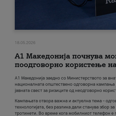
18.05.2026
A1 Македонија почнува мо
поодговорно користење на 
A1 Македонија заедно со Министерството за вна
националната општествено одговорна кампања „
јавната свест за ризиците од неодговорно кори
Кампањата отвора важна и актуелна тема – одго
технологијата, без разлика дали станува збор з
тротинети. Во време кога мобилниот телефон е п