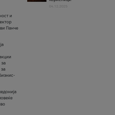
04.12.2025
1
ност и
сектор
ави Панче
ја
еакции
 за
 за
бизнис-
кедонија
повеќе
 во