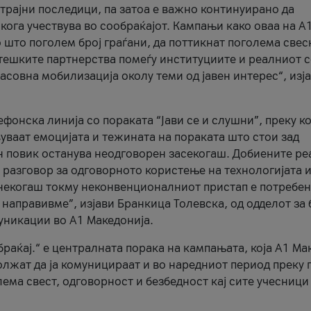
трајни последици, па затоа е важно континуирано да
 кога учествува во сообраќајот. Кампањи како оваа на A
 што поголем број граѓани, да поттикнат поголема свес
атешките партнерства помеѓу институциите и реалниот 
асовна мобилизација околу теми од јавен интерес“, изј
онска линија со пораката “Јави се и слушни”, преку ко
уваат емоцијата и тежината на пораката што стои зад
н повик останува неодговорен засекогаш. Добиените р
 разговор за одговорното користење на технологијата и
онекогаш токму неконвенционалниот пристап е потребен
 направивме”, изјави Бранкица Толевска, од одделот за 
уникации во А1 Македонија.
браќај.“ е централната порака на кампањата, која A1 Ма
лжат да ја комуницираат и во наредниот период преку 
ема свест, одговорност и безбедност кај сите учесници