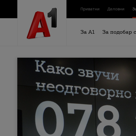
Приватни
Деловни
З
За А1
За подобар 