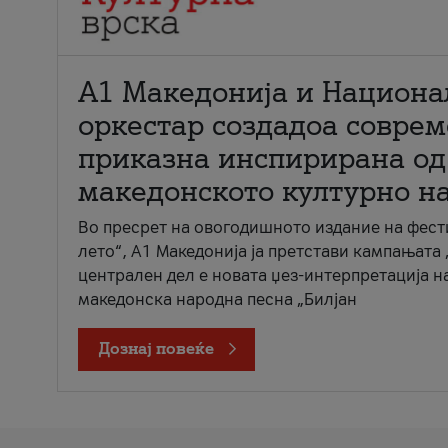
А1 Македонија и Национа
оркестар создадоа совре
приказна инспирирана од
македонското културно н
Во пресрет на овогодишното издание на фест
лето“, А1 Македонија ја претстави кампањата 
централен дел е новата џез-интерпретација н
македонска народна песна „Билјан
Дознај повеќе