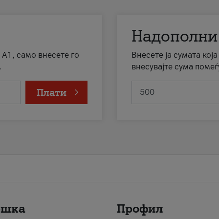
Надополни
 А1, само внесете го
Внесете ја сумата кој
.
внесувајте сума помеѓ
Плати
ршка
Профил