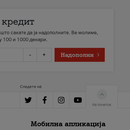
 кредит
а што сакате да ја надополните. Ве молиме,
у 100 и 1000 денари.
-
+
Надополни
Следете нè
На почеток
Мобилна апликација