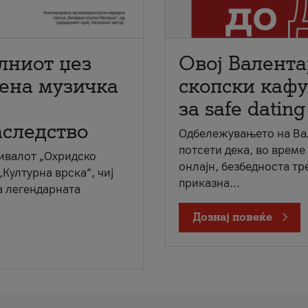
лниот џез
Овој Валента
мена музичка
скопски кафу
за safe dating
аследство
Одбележувањето на Вал
потсети дека, во време
ивалот „Охридско
онлајн, безбедноста тр
„Културна врска“, чиј
приказна...
а легендарната
Дознај повеќе