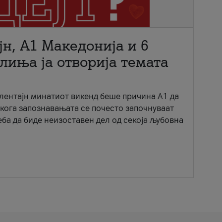
јн, A1 Македонија и 6
лиња ја отворија темата
ентајн минатиот викенд беше причина А1 да
 кога запознавањата се почесто започнуваат
еба да биде неизоставен дел од секоја љубовна