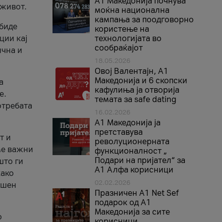
A1 Македонија почнува
 живот.
моќна национална
кампања за поодговорно
 биде
користење на
ции кај
технологијата во
сообраќајот
ична и
18.05.2026
Овој Валентајн, A1
Македонија и 6 скопски
а
кафулиња ја отворија
е.
темата за safe dating
отребата
16.02.2026
А1 Македонија ја
претставува
т и
револуционерната
ме важни
функционалност „
Подари на пријател“ за
што ги
А1 Алфа корисници
како
02.02.2026
ршен
Празничен A1 Net Sеf
подарок од А1
Македонија за сите
о
корисници