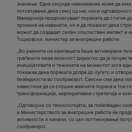
значење. Една секунда невнимание може да има 
потсетуваме дека секој од нас носи одговорност
Македонија придонесуваат пораката да стигне до
промена на навиките, но и да покажат дека стр
можат да создадат силен општествен импакт и м
Тошковски, министер за внатрешни работи.
„Во рамките на кампањата беше активирана телеф
граѓаните имаа можност директно да ја почувств
иницијативата и тежината на моментот кога еде
покажаа дека пораката допре до луѓето и отвори
безбедноста во сообраќајот. Свесни сме дека п
навистина да се слушне важната порака и тоа го
трансформација, корпоративна стратегија и ком
„Одговорно со технологијата, за побезбеден соо
и Министерството за внатрешни работи ќе продо
активности и канали, со цел поттикнување погол
сообраќајот.