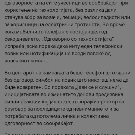
одговорноста на сите учесници во сообраќајот при
користење на технологијата, без разлика дали
станува збор за возачи, пешаци, велосипедисти или
за корисници на електрични тротинети. Во време
кога мобилниот телефон е постојан дел од
секојдневието, „Одговорно со технологијата“
испраќа јасна порака дека ниту еден телефонски
повик или нотификација не вреди повеќе од
човечкиот живот.
Во центарот на кампањата беше телефон што ѕвони
без одговор, симбол на повик што никогаш нема да
биде возвратен. Со пораката „Јави се и слушни“,
иницијативата во изминатите денови предизвика
силни реакции кај јавноста, отворајќи простор за
разговор за последиците од невниманието и за
потребата од поголема лична и колективна
одговорност во сообраќајот.