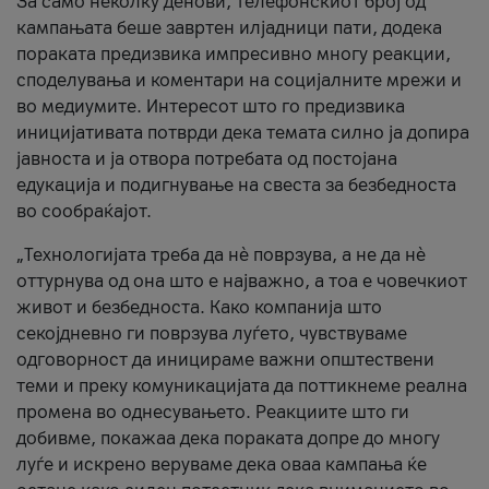
За само неколку денови, телефонскиот број од
кампањата беше завртен илјадници пати, додека
пораката предизвика импресивно многу реакции,
споделувања и коментари на социјалните мрежи и
во медиумите. Интересот што го предизвика
иницијативата потврди дека темата силно ја допира
јавноста и ја отвора потребата од постојана
едукација и подигнување на свеста за безбедноста
во сообраќајот.
„Технологијата треба да нè поврзува, а не да нè
оттурнува од она што е најважно, а тоа е човечкиот
живот и безбедноста. Како компанија што
секојдневно ги поврзува луѓето, чувствуваме
одговорност да иницираме важни општествени
теми и преку комуникацијата да поттикнеме реална
промена во однесувањето. Реакциите што ги
добивме, покажаа дека пораката допре до многу
луѓе и искрено веруваме дека оваа кампања ќе