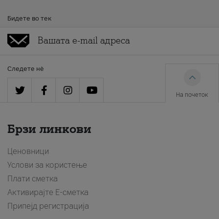
Бидете во тек
Следете нè
На почеток
Брзи линкови
Ценовници
Услови за користење
Плати сметка
Активирајте Е-сметка
Припејд регистрација