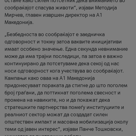
остане како силен потсетник дека вниманието во
сообраќајот спасува животи“, изјави Методија
Мирчев, главен извршен директор на А1
Македонија.
„Безбедноста во сообраќајот е заедничка
одговорност и токму затоа ваквите иницијативи
имаат особено значење. Една секунда невнимание
може да има трајни последици, па затоа е важно
континуирано да потсетуваме дека секој од нас
носи одговорност кога учествува во сообраќајот.
Кампањи како оваа на A1 Македонија
придонесуваат пораката да стигне до што поголем
број граѓани, да поттикнат поголема свесност и
промена на навиките, но и да покажат дека
стратешките партнерства помеѓу институциите и
реалниот сектор можат да создадат силен
општествен импакт и масовна мобилизација околу
теми од јавен интерес“, изјави Панче Тошковски,