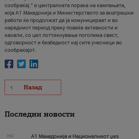
сообраќај.“ е централната порака на кампањата,
која A1 Македонија и Министерството за внатрешни
работи ќе продолжат да ја комуницираат и во
наредниот период преку повеќе активности и
канали, со цел поттикнување поголема свест,
одговорност и безбедност кај сите учесници во
сообраќајот.
Назад
Последни новости
А1 Македонија и Националниот џез