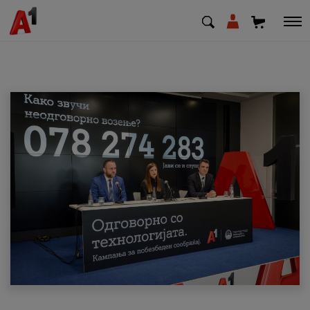
МК
EN
SQ
Приватни
Деловни
Поддршка
Надополни кредит
Плати сметка