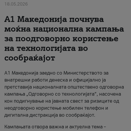
18.05.2026
За нас
A1 Македонија почнува
#ПодобарОнлајн
моќна национална кампања
за поодговорно користење
на технологијата во
сообраќајот
A1 Македонија заедно со Министерството за
внатрешни работи денеска и официјално ја
претставија националната општествено одговорна
кампања „Одговорно со технологијата“, насочена
кон подигнување на јавната свест за ризиците од
неодговорно користење мобилен телефон и
дигитална дистракција во сообраќајот.
Кампањата отвора важна и актуелна тема –