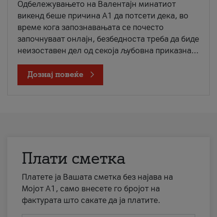
Одбележувањето на Валентајн минатиот
викенд беше причина А1 да потсети дека, во
време кога запознавањата се почесто
започнуваат онлајн, безбедноста треба да биде
неизоставен дел од секоја љубовна приказна...
Дознај повеќе
Плати сметка
Платете ја Вашата сметка без најава на
Мојот А1, само внесете го бројот на
фактурата што сакате да ја платите.