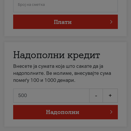
Број на сметка
Плати
Надополни кредит
Внесете ја сумата која што сакате да ја
надополните. Ве молиме, внесувајте сума
помеѓу 100 и 1000 денари.
-
+
Надополни