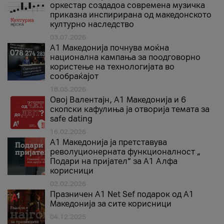
оркестар создадоа современа музичка
приказна инспирирана од македонското
културно наследство
03.07.2026
A1 Македонија почнува моќна
национална кампања за поодговорно
користење на технологијата во
сообраќајот
18.05.2026
Овој Валентајн, A1 Македонија и 6
скопски кафулиња ја отворија темата за
safe dating
16.02.2026
А1 Македонија ја претставува
револуционерната функционалност „
Подари на пријател“ за А1 Алфа
корисници
02.02.2026
Празничен A1 Net Sеf подарок од А1
Македонија за сите корисници
04.12.2025