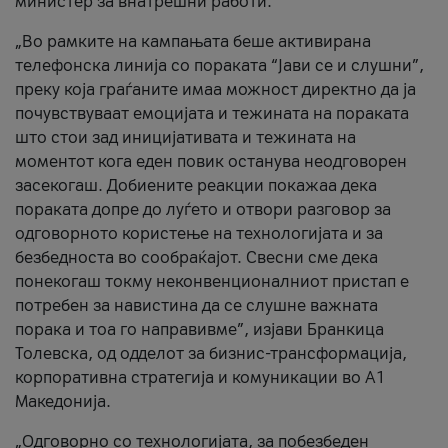
министер за внатрешни работи.
„Во рамките на кампањата беше активирана
телефонска линија со пораката “Јави се и слушни”,
преку која граѓаните имаа можност директно да ја
почувствуваат емоцијата и тежината на пораката
што стои зад иницијативата и тежината на
моментот кога еден повик останува неодговорен
засекогаш. Добиените реакции покажаа дека
пораката допре до луѓето и отвори разговор за
одговорното користење на технологијата и за
безбедноста во сообраќајот. Свесни сме дека
понекогаш токму неконвенционалниот пристап е
потребен за навистина да се слушне важната
порака и тоа го направивме”, изјави Бранкица
Толевска, од одделот за бизнис-трансформација,
корпоративна стратегија и комуникации во А1
Македонија.
„Одговорно со технологијата, за побезбеден