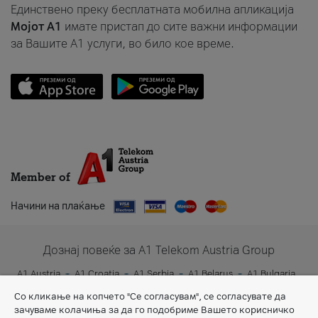
Единствено преку бесплатната мобилна апликација
Мојот A1
имате пристап до сите важни информации
за Вашите A1 услуги, во било кое време.
Member of
Начини на плаќање
Дознај повеќе за A1 Telekom Austria Group
A1 Austria
A1 Croatia
A1 Serbia
A1 Belarus
A1 Bulgaria
A1 Slovenia
A1 Digital
Со кликање на копчето "Се согласувам", се согласувате да
зачуваме колачиња за да го подобриме Вашето корисничко