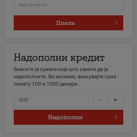
Број на сметка
Плати
Надополни кредит
Внесете ја сумата која што сакате да ја
надополните. Ве молиме, внесувајте сума
помеѓу 100 и 1000 денари.
-
+
Надополни