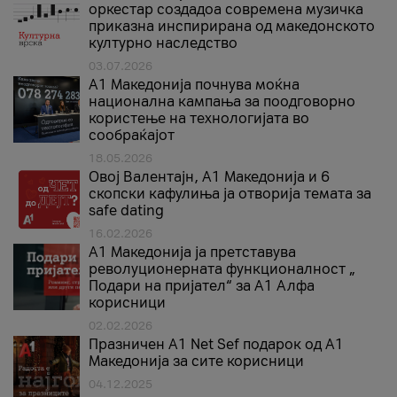
оркестар создадоа современа музичка
приказна инспирирана од македонското
културно наследство
03.07.2026
A1 Македонија почнува моќна
национална кампања за поодговорно
користење на технологијата во
сообраќајот
18.05.2026
Овој Валентајн, A1 Македонија и 6
скопски кафулиња ја отворија темата за
safe dating
16.02.2026
А1 Македонија ја претставува
револуционерната функционалност „
Подари на пријател“ за А1 Алфа
корисници
02.02.2026
Празничен A1 Net Sеf подарок од А1
Македонија за сите корисници
04.12.2025