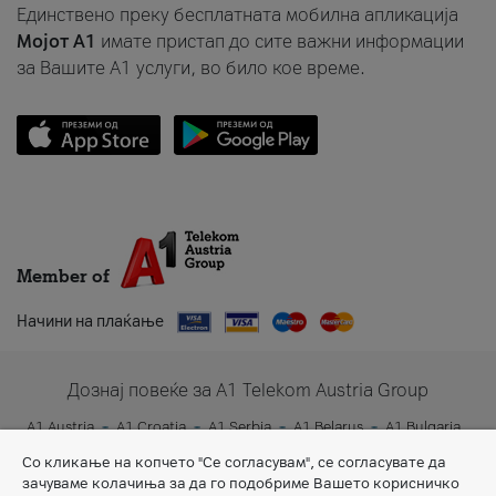
Единствено преку бесплатната мобилна апликација
Мојот A1
имате пристап до сите важни информации
за Вашите A1 услуги, во било кое време.
Member of
Начини на плаќање
Дознај повеќе за A1 Telekom Austria Group
A1 Austria
A1 Croatia
A1 Serbia
A1 Belarus
A1 Bulgaria
A1 Slovenia
A1 Digital
Со кликање на копчето "Се согласувам", се согласувате да
зачуваме колачиња за да го подобриме Вашето корисничко