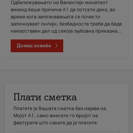
Одбележувањето на Валентајн минатиот
викенд беше причина А1 да потсети дека, во
време кога запознавањата се почесто
започнуваат онлајн, безбедноста треба да биде
неизоставен дел од секоја љубовна приказна...
Дознај повеќе
Плати сметка
Платете ја Вашата сметка без најава на
Мојот А1, само внесете го бројот на
фактурата што сакате да ја платите.