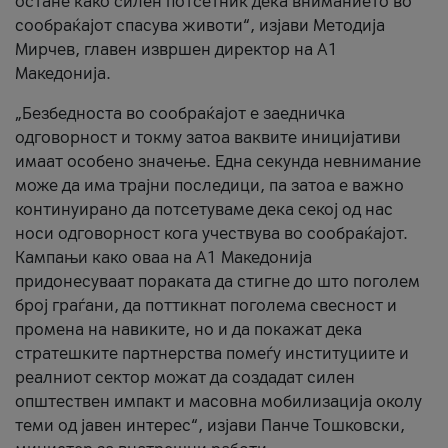
остане како силен потсетник дека вниманието во
сообраќајот спасува животи“, изјави Методија
Мирчев, главен извршен директор на А1
Македонија.
„Безбедноста во сообраќајот е заедничка
одговорност и токму затоа ваквите иницијативи
имаат особено значење. Една секунда невнимание
може да има трајни последици, па затоа е важно
континуирано да потсетуваме дека секој од нас
носи одговорност кога учествува во сообраќајот.
Кампањи како оваа на A1 Македонија
придонесуваат пораката да стигне до што поголем
број граѓани, да поттикнат поголема свесност и
промена на навиките, но и да покажат дека
стратешките партнерства помеѓу институциите и
реалниот сектор можат да создадат силен
општествен импакт и масовна мобилизација околу
теми од јавен интерес“, изјави Панче Тошковски,