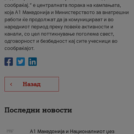
сообраќај.“ е централната порака на кампањата,
која A1 Македонија и Министерството за внатрешни
работи ќе продолжат да ја комуницираат и во
наредниот период преку повеќе активности и
канали, со цел поттикнување поголема свест,
одговорност и безбедност кај сите учесници во
сообраќајот.
Назад
Последни новости
А1 Македонија и Националниот џез