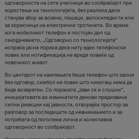
одговорноста на сите учесници во сообраќајот при
користење на технологијата, без разлика дали
станува збор за возачи, пешаци, велосипедисти или
за корисници на електрични тротинети. Во време
кога мобилниот телефон е постојан дел од
секојдневието, „Одговорно со технологијата“
испраќа јасна порака дека ниту еден телефонски
повик или нотификација не вреди повеќе од
човечкиот живот.
Во центарот на кампањата беше телефон што ѕвони
без одговор, симбол на повик што никогаш нема да
биде возвратен. Со пораката „Јави се и слушни“,
иницијативата во изминатите денови предизвика
силни реакции кај јавноста, отворајќи простор за
разговор за последиците од невниманието и за
потребата од поголема лична и колективна
одговорност во сообраќајот.