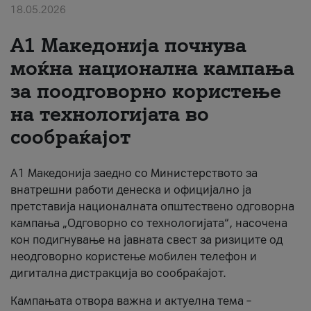
18.05.2026
За нас
A1 Македонија почнува
#ПодобарОнлајн
моќна национална кампања
за поодговорно користење
на технологијата во
сообраќајот
A1 Македонија заедно со Министерството за
внатрешни работи денеска и официјално ја
претставија националната општествено одговорна
кампања „Одговорно со технологијата“, насочена
кон подигнување на јавната свест за ризиците од
неодговорно користење мобилен телефон и
дигитална дистракција во сообраќајот.
Кампањата отвора важна и актуелна тема –