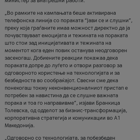
министер за внатрешни работи.
„Во рамките на кампањата беше активирана
телефонска линија со пораката “Јави се и слушни”,
преку која граѓаните имаа можност директно да ја
почувствуваат емоцијата и тежината на пораката
што стои зад иницијативата и тежината на
моментот кога еден повик останува неодговорен
засекогаш. Добиените реакции покажаа дека
пораката допре до луѓето и отвори разговор за
одговорното користење на технологијата и за
безбедноста во сообраќајот. Свесни сме дека
понекогаш токму неконвенционалниот пристап е
потребен за навистина да се слушне важната
порака и тоа го направивме”, изјави Бранкица
Толевска, од одделот за бизнис-трансформација,
корпоративна стратегија и комуникации во А1
Македонија.
„Одговорно со технологијата, за побезбеден