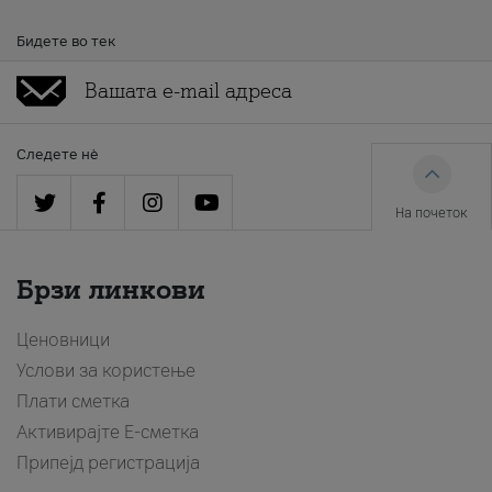
Бидете во тек
Следете нè
На почеток
Брзи линкови
Ценовници
Услови за користење
Плати сметка
Активирајте Е-сметка
Припејд регистрација