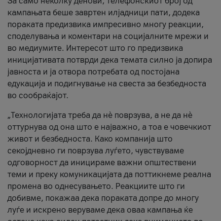
За само неколку денови, телефонскиот број од
кампањата беше завртен илјадници пати, додека
пораката предизвика импресивно многу реакции,
споделувања и коментари на социјалните мрежи и
во медиумите. Интересот што го предизвика
иницијативата потврди дека темата силно ја допира
јавноста и ја отвора потребата од постојана
едукација и подигнување на свеста за безбедноста
во сообраќајот.
„Технологијата треба да нè поврзува, а не да нè
оттурнува од она што е најважно, а тоа е човечкиот
живот и безбедноста. Како компанија што
секојдневно ги поврзува луѓето, чувствуваме
одговорност да иницираме важни општествени
теми и преку комуникацијата да поттикнеме реална
промена во однесувањето. Реакциите што ги
добивме, покажаа дека пораката допре до многу
луѓе и искрено веруваме дека оваа кампања ќе