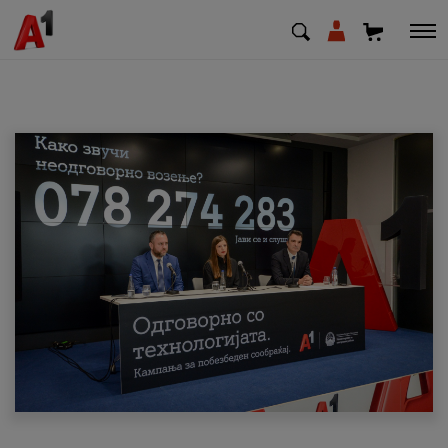
МК
EN
SQ
Приватни
Деловни
Поддршка
Надополни кредит
Плати сметка