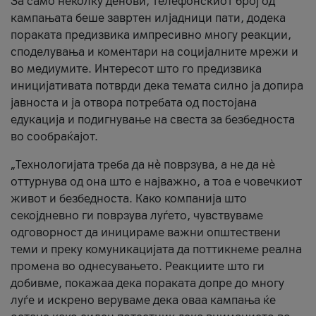
За само неколку денови, телефонскиот број од
кампањата беше завртен илјадници пати, додека
пораката предизвика импресивно многу реакции,
споделувања и коментари на социјалните мрежи и
во медиумите. Интересот што го предизвика
иницијативата потврди дека темата силно ја допира
јавноста и ја отвора потребата од постојана
едукација и подигнување на свеста за безбедноста
во сообраќајот.
„Технологијата треба да нè поврзува, а не да нè
оттурнува од она што е најважно, а тоа е човечкиот
живот и безбедноста. Како компанија што
секојдневно ги поврзува луѓето, чувствуваме
одговорност да иницираме важни општествени
теми и преку комуникацијата да поттикнеме реална
промена во однесувањето. Реакциите што ги
добивме, покажаа дека пораката допре до многу
луѓе и искрено веруваме дека оваа кампања ќе