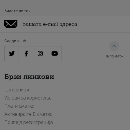
Бидете во тек
Следете нè
На почеток
Брзи линкови
Ценовници
Услови за користење
Плати сметка
Активирајте Е-сметка
Припејд регистрација