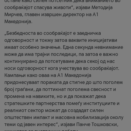
остане како силен потсетник дека вниманието во
сообраќајот спасува животи“, изјави Методија
Мирчев, главен извршен директор на А1
Македонија.
„Безбедноста во сообраќајот е заедничка
одговорност и токму затоа ваквите иницијативи
имаат особено значење. Една секунда невнимание
може да има трајни последици, па затоа е важно
континуирано да потсетуваме дека секој од нас
носи одговорност кога учествува во сообраќајот.
Кампањи како оваа на A1 Македонија
придонесуваат пораката да стигне до што поголем
број граѓани, да поттикнат поголема свесност и
промена на навиките, но и да покажат дека
стратешките партнерства помеѓу институциите и
реалниот сектор можат да создадат силен
општествен импакт и масовна мобилизација околу
теми од јавен интерес“, изјави Панче Тошковски,