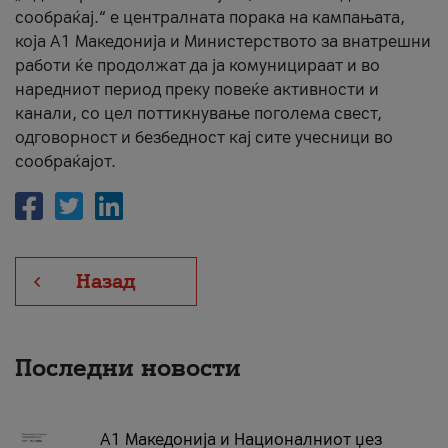
сообраќај.“ е централната порака на кампањата,
која A1 Македонија и Министерството за внатрешни
работи ќе продолжат да ја комуницираат и во
наредниот период преку повеќе активности и
канали, со цел поттикнување поголема свест,
одговорност и безбедност кај сите учесници во
сообраќајот.
Назад
Последни новости
А1 Македонија и Националниот џез