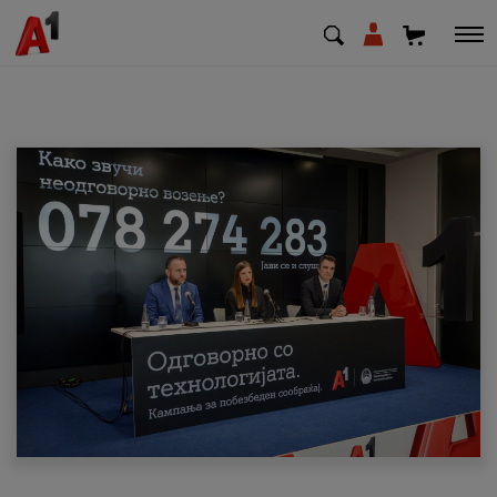
МК
EN
SQ
Приватни
Деловни
Поддршка
Надополни кредит
Плати сметка