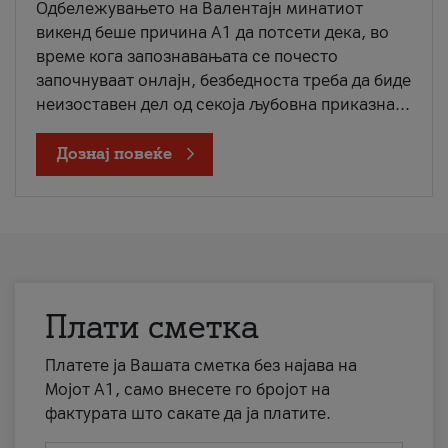
Одбележувањето на Валентајн минатиот
викенд беше причина А1 да потсети дека, во
време кога запознавањата се почесто
започнуваат онлајн, безбедноста треба да биде
неизоставен дел од секоја љубовна приказна...
Дознај повеќе
Плати сметка
Платете ја Вашата сметка без најава на
Мојот А1, само внесете го бројот на
фактурата што сакате да ја платите.