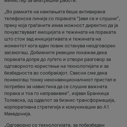
министер за внатрешни работи.
„Во рамките на кампањата беше активирана
телефонска линија со пораката “Јави се и слушни”,
преку која граѓаните имаа можност директно да ја
почувствуваат емоцијата и тежината на пораката
што стои зад иницијативата и тежината на
моментот кога еден повик останува неодговорен
засекогаш. Добиените реакции покажаа дека
пораката допре до луѓето и отвори разговор за
одговорното користење на технологијата и за
безбедноста во сообраќајот. Свесни сме дека
понекогаш токму неконвенционалниот пристап е
потребен за навистина да се слушне важната
порака и тоа го направивме”, изјави Бранкица
Толевска, од одделот за бизнис-трансформација,
корпоративна стратегија и комуникации во А1
Македонија.
„Одговорно со технологијата, за побезбеден