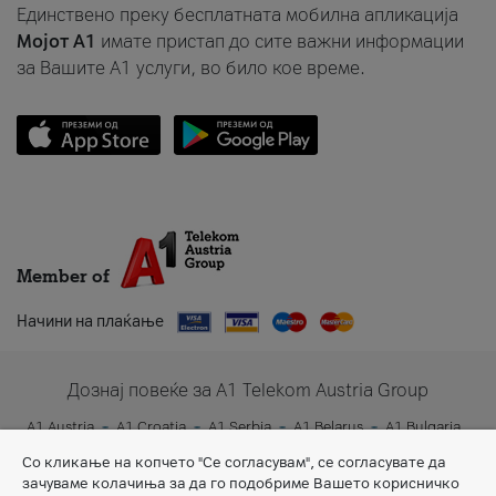
Единствено преку бесплатната мобилна апликација
Мојот A1
имате пристап до сите важни информации
за Вашите A1 услуги, во било кое време.
Member of
Начини на плаќање
Дознај повеќе за A1 Telekom Austria Group
A1 Austria
A1 Croatia
A1 Serbia
A1 Belarus
A1 Bulgaria
A1 Slovenia
A1 Digital
Со кликање на копчето "Се согласувам", се согласувате да
зачуваме колачиња за да го подобриме Вашето корисничко