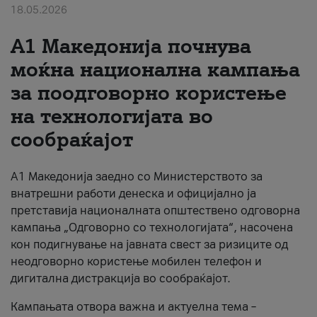
18.05.2026
За нас
A1 Македонија почнува
#ПодобарОнлајн
моќна национална кампања
за поодговорно користење
на технологијата во
сообраќајот
A1 Македонија заедно со Министерството за
внатрешни работи денеска и официјално ја
претставија националната општествено одговорна
кампања „Одговорно со технологијата“, насочена
кон подигнување на јавната свест за ризиците од
неодговорно користење мобилен телефон и
дигитална дистракција во сообраќајот.
Кампањата отвора важна и актуелна тема –