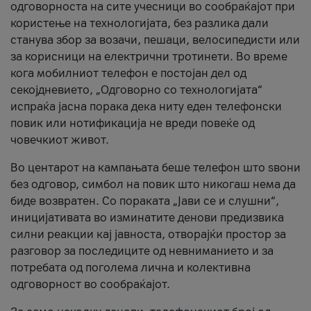
одговорноста на сите учесници во сообраќајот при
користење на технологијата, без разлика дали
станува збор за возачи, пешаци, велосипедисти или
за корисници на електрични тротинети. Во време
кога мобилниот телефон е постојан дел од
секојдневието, „Одговорно со технологијата“
испраќа јасна порака дека ниту еден телефонски
повик или нотификација не вреди повеќе од
човечкиот живот.
Во центарот на кампањата беше телефон што ѕвони
без одговор, симбол на повик што никогаш нема да
биде возвратен. Со пораката „Јави се и слушни“,
иницијативата во изминатите денови предизвика
силни реакции кај јавноста, отворајќи простор за
разговор за последиците од невниманието и за
потребата од поголема лична и колективна
одговорност во сообраќајот.