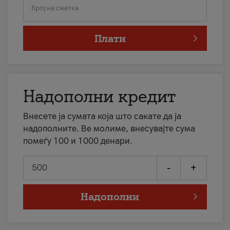
Број на сметка
Плати
Надополни кредит
Внесете ја сумата која што сакате да ја
надополните. Ве молиме, внесувајте сума
помеѓу 100 и 1000 денари.
-
+
Надополни