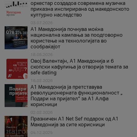
оркестар создадоа современа музичка
приказна инспирирана од македонското
културно наследство
03.07.2026
A1 Македонија почнува моќна
национална кампања за поодговорно
користење на технологијата во
сообраќајот
18.05.2026
Овој Валентајн, A1 Македонија и 6
скопски кафулиња ја отворија темата за
safe dating
16.02.2026
А1 Македонија ја претставува
револуционерната функционалност „
Подари на пријател“ за А1 Алфа
корисници
02.02.2026
Празничен A1 Net Sеf подарок од А1
Македонија за сите корисници
04.12.2025