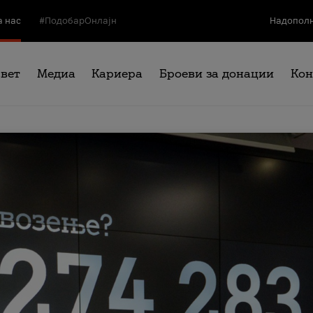
а нас
#ПодобарОнлајн
Надополн
свет
Медиа
Кариера
Броеви за донации
Кон