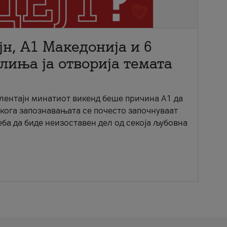
јн, A1 Македонија и 6
лиња ја отворија темата
ентајн минатиот викенд беше причина А1 да
 кога запознавањата се почесто започнуваат
еба да биде неизоставен дел од секоја љубовна