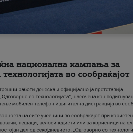
ќна национална кампања за
технологијата во сообраќајот
трешни работи денеска и официјално ја претставија
Одговорно со технологијата“, насочена кон подигнува
стење мобилен телефон и дигитална дистракција во сооб
ворноста на сите учесници во сообраќајот при користе
а возачи, пешаци, велосипедисти или за корисници на е
остојан дел од секојдневието, „Одговорно со технологи