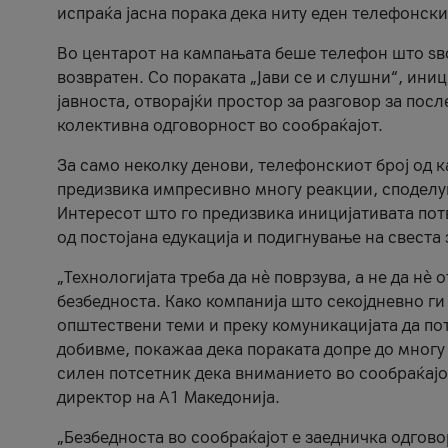
испраќа јасна порака дека ниту еден телефонск
Во центарот на кампањата беше телефон што ѕво
возвратен. Со пораката „Јави се и слушни“, ини
јавноста, отворајќи простор за разговор за пос
колективна одговорност во сообраќајот.
За само неколку денови, телефонскиот број од 
предизвика импресивно многу реакции, споделу
Интересот што го предизвика иницијативата потв
од постојана едукација и подигнување на свеста 
„Технологијата треба да нè поврзува, а не да нè 
безбедноста. Како компанија што секојдневно г
општествени теми и преку комуникацијата да по
добивме, покажаа дека пораката допре до многу 
силен потсетник дека вниманието во сообраќајо
директор на А1 Македонија.
„Безбедноста во сообраќајот е заедничка одгов