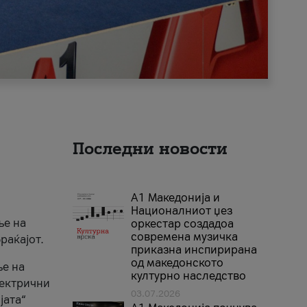
Последни новости
А1 Македонија и
Националниот џез
ње на
оркестар создадоа
современа музичка
раќајот.
приказна инспирирана
од македонското
ње на
културно наследство
лектрични
03.07.2026
јата“