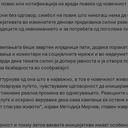
и повик или нотификација не вреди повеќе од човечкиот
ни без одговор, симбол на повик што никогаш нема да
цијативата во изминатите денови предизвика силни реак
ледиците од невниманието и за потребата од поголема л
кампањата беше завртен илјадници пати, додека поракат
вања и коментари на социјалните мрежи и во медиумит
рди дека темата силно ја допира јавноста и ја отвора п
за безбедноста во сообраќајот.
оттурнува од она што е најважно, а тоа е човечкиот живо
и поврзува луѓето, чувствуваме одговорност да иницира
ттикнеме реална промена во однесувањето. Реакциите 
луѓе и искрено веруваме дека оваа кампања ќе остане 
т спасува животи“, изјави Методија Мирчев, главен изв
орност и токму затоа ваквите иницијативи имаат особен