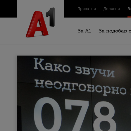
Приватни
Деловни
З
За А1
За подобар 