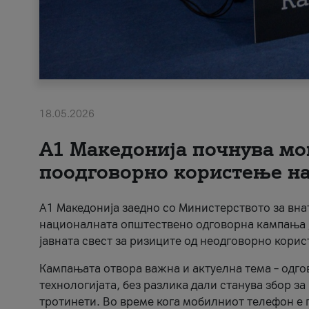
18.05.2026
A1 Македонија почнува мо
поодговорно користење на 
A1 Македонија заедно со Министерството за вна
националната општествено одговорна кампања „
јавната свест за ризиците од неодговорно кори
Кампањата отвора важна и актуелна тема – одго
технологијата, без разлика дали станува збор з
тротинети. Во време кога мобилниот телефон е п