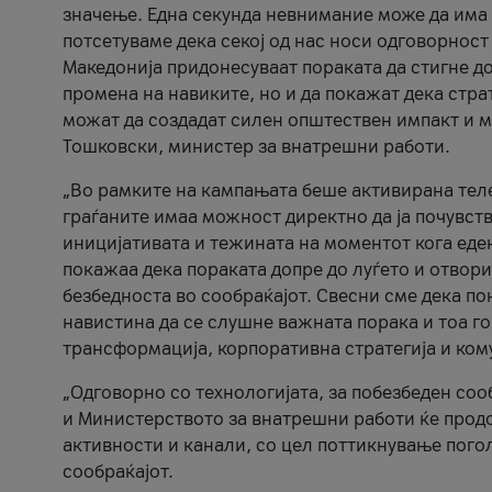
значење. Една секунда невнимание може да има 
потсетуваме дека секој од нас носи одговорност
Македонија придонесуваат пораката да стигне до
промена на навиките, но и да покажат дека стр
можат да создадат силен општествен импакт и м
Тошковски, министер за внатрешни работи.
„Во рамките на кампањата беше активирана телеф
граѓаните имаа можност директно да ја почувств
иницијативата и тежината на моментот кога еде
покажаа дека пораката допре до луѓето и отвори
безбедноста во сообраќајот. Свесни сме дека п
навистина да се слушне важната порака и тоа го
трансформација, корпоративна стратегија и ком
„Одговорно со технологијата, за побезбеден соо
и Министерството за внатрешни работи ќе продо
активности и канали, со цел поттикнување погол
сообраќајот.