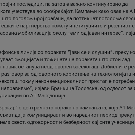
трајни последици, па затоа е важно континуирано да
 кога учествува во сообраќајот. Кампањи како оваа на A
 што поголем број граѓани, да поттикнат поголема свес
атешките партнерства помеѓу институциите и реалниот 
асовна мобилизација околу теми од јавен интерес“, изј
онска линија со пораката “Јави се и слушни”, преку ко
уваат емоцијата и тежината на пораката што стои зад
н повик останува неодговорен засекогаш. Добиените р
 разговор за одговорното користење на технологијата и
онекогаш токму неконвенционалниот пристап е потребен
 направивме”, изјави Бранкица Толевска, од одделот за 
уникации во А1 Македонија.
браќај.“ е централната порака на кампањата, која A1 Ма
лжат да ја комуницираат и во наредниот период преку 
ема свест, одговорност и безбедност кај сите учесници