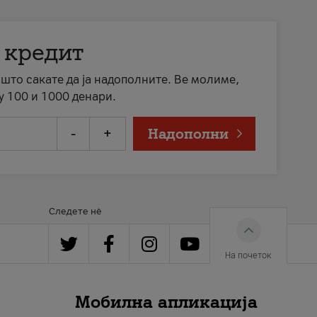
 кредит
а што сакате да ја надополните. Ве молиме,
у 100 и 1000 денари.
-
+
Надополни
Следете нè
На почеток
Мобилна апликација