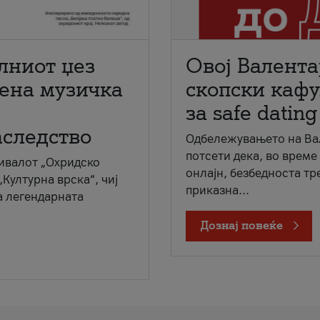
лниот џез
Овој Валента
мена музичка
скопски кафу
за safe dating
аследство
Одбележувањето на Вал
потсети дека, во време
ивалот „Охридско
онлајн, безбедноста тр
„Културна врска“, чиј
приказна...
а легендарната
Дознај повеќе