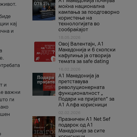
A1 Македонија почнува
 живот.
моќна национална
кампања за поодговорно
 биде
користење на
ции кај
технологијата во
сообраќајот
ична и
18.05.2026
Овој Валентајн, A1
Македонија и 6 скопски
а
кафулиња ја отворија
е.
темата за safe dating
отребата
16.02.2026
А1 Македонија ја
претставува
т и
револуционерната
ме важни
функционалност „
Подари на пријател“ за
што ги
А1 Алфа корисници
како
02.02.2026
ршен
Празничен A1 Net Sеf
подарок од А1
Македонија за сите
о
корисници