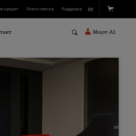
и кредит
Плати сметка
Поддршка
МК
такт
Мојот A1