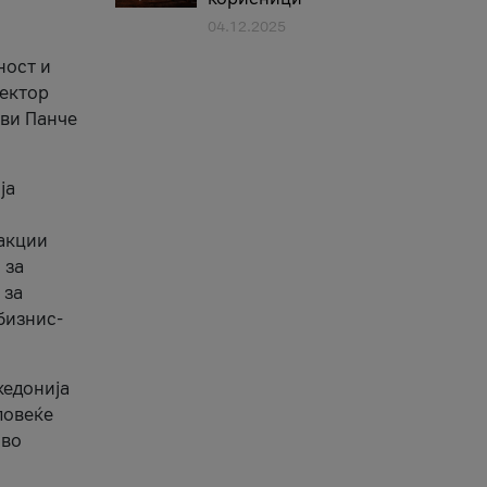
04.12.2025
1
ност и
сектор
ави Панче
ја
еакции
 за
 за
бизнис-
кедонија
повеќе
 во