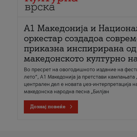
А1 Македонија и Национа
оркестар создадоа совре
приказна инспирирана од
македонското културно н
Во пресрет на овогодишното издание на фест
лето“, А1 Македонија ја претстави кампањата 
централен дел е новата џез-интерпретација н
македонска народна песна „Билјан
Дознај повеќе