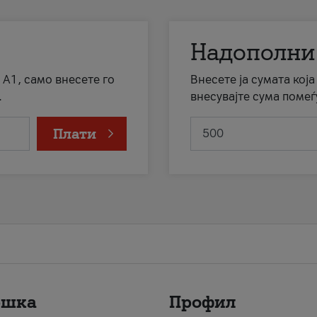
Надополни
 А1, само внесете го
Внесете ја сумата кој
.
внесувајте сума помеѓ
Плати
ршка
Профил