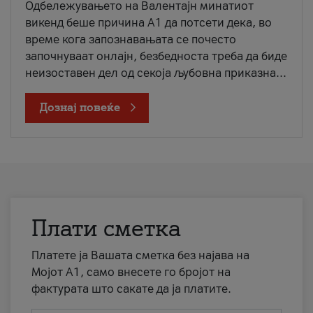
Одбележувањето на Валентајн минатиот
викенд беше причина А1 да потсети дека, во
време кога запознавањата се почесто
започнуваат онлајн, безбедноста треба да биде
неизоставен дел од секоја љубовна приказна...
Дознај повеќе
Плати сметка
Платете ја Вашата сметка без најава на
Мојот А1, само внесете го бројот на
фактурата што сакате да ја платите.