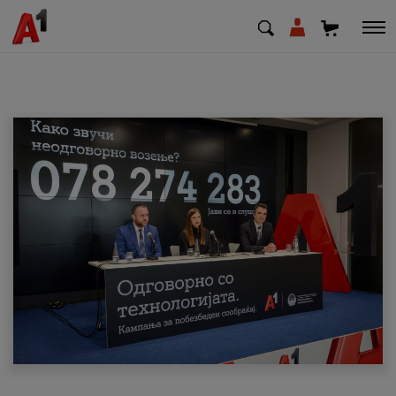
МК
EN
SQ
Приватни
Деловни
Поддршка
Надополни кредит
Плати сметка