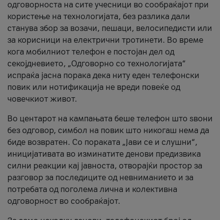
одговорноста на сите учесници во сообраќајот при
користење на технологијата, без разлика дали
станува збор за возачи, пешаци, велосипедисти или
за корисници на електрични тротинети. Во време
кога мобилниот телефон е постојан дел од
секојдневието, „Одговорно со технологијата“
испраќа јасна порака дека ниту еден телефонски
повик или нотификација не вреди повеќе од
човечкиот живот.
Во центарот на кампањата беше телефон што ѕвони
без одговор, симбол на повик што никогаш нема да
биде возвратен. Со пораката „Јави се и слушни“,
иницијативата во изминатите денови предизвика
силни реакции кај јавноста, отворајќи простор за
разговор за последиците од невниманието и за
потребата од поголема лична и колективна
одговорност во сообраќајот.