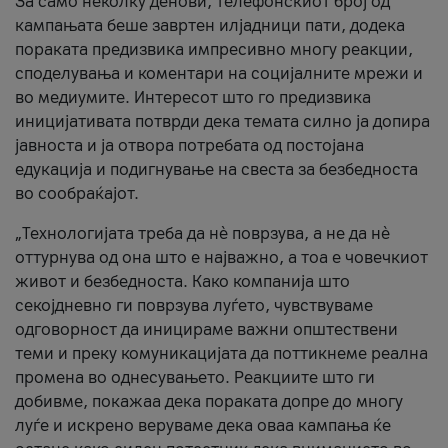
За само неколку денови, телефонскиот број од
кампањата беше завртен илјадници пати, додека
пораката предизвика импресивно многу реакции,
споделувања и коментари на социјалните мрежи и
во медиумите. Интересот што го предизвика
иницијативата потврди дека темата силно ја допира
јавноста и ја отвора потребата од постојана
едукација и подигнување на свеста за безбедноста
во сообраќајот.
„Технологијата треба да нè поврзува, а не да нè
оттурнува од она што е најважно, а тоа е човечкиот
живот и безбедноста. Како компанија што
секојдневно ги поврзува луѓето, чувствуваме
одговорност да иницираме важни општествени
теми и преку комуникацијата да поттикнеме реална
промена во однесувањето. Реакциите што ги
добивме, покажаа дека пораката допре до многу
луѓе и искрено веруваме дека оваа кампања ќе