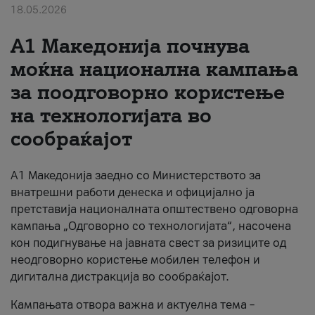
18.05.2026
За нас
A1 Македонија почнува
#ПодобарОнлајн
моќна национална кампања
за поодговорно користење
на технологијата во
сообраќајот
A1 Македонија заедно со Министерството за
внатрешни работи денеска и официјално ја
претставија националната општествено одговорна
кампања „Одговорно со технологијата“, насочена
кон подигнување на јавната свест за ризиците од
неодговорно користење мобилен телефон и
дигитална дистракција во сообраќајот.
Кампањата отвора важна и актуелна тема –