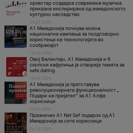
оркестар создадоа современа музичка
приказна инспирирана од македонското
културно наследство
03.07.2026
A1 Македонија почнува моќна
национална кампања за поодговорно
користење на технологијата во
сообраќајот
18.05.2026
Овој Валентајн, A1 Македонија и 6
скопски кафулиња ја отворија темата за
safe dating
16.02.2026
А1 Македонија ја претставува
револуционерната функционалност „
Подари на пријател“ за А1 Алфа
корисници
02.02.2026
Празничен A1 Net Sеf подарок од А1
Македонија за сите корисници
04.12.2025