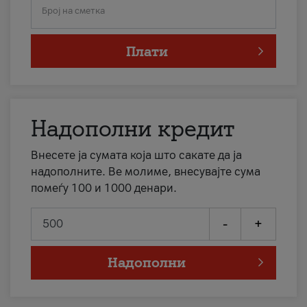
Број на сметка
Плати
Надополни кредит
Внесете ја сумата која што сакате да ја
надополните. Ве молиме, внесувајте сума
помеѓу 100 и 1000 денари.
-
+
Надополни