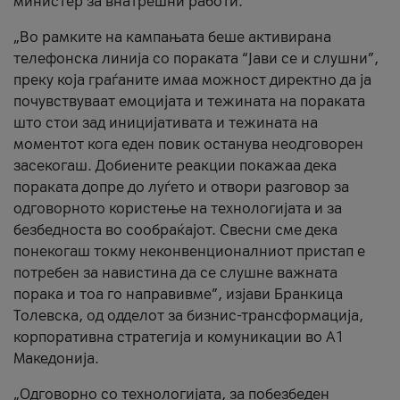
министер за внатрешни работи.
„Во рамките на кампањата беше активирана
телефонска линија со пораката “Јави се и слушни”,
преку која граѓаните имаа можност директно да ја
почувствуваат емоцијата и тежината на пораката
што стои зад иницијативата и тежината на
моментот кога еден повик останува неодговорен
засекогаш. Добиените реакции покажаа дека
пораката допре до луѓето и отвори разговор за
одговорното користење на технологијата и за
безбедноста во сообраќајот. Свесни сме дека
понекогаш токму неконвенционалниот пристап е
потребен за навистина да се слушне важната
порака и тоа го направивме”, изјави Бранкица
Толевска, од одделот за бизнис-трансформација,
корпоративна стратегија и комуникации во А1
Македонија.
„Одговорно со технологијата, за побезбеден