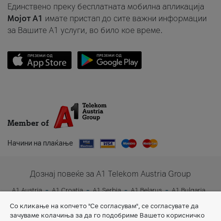
Единствено преку бесплатната мобилна апликација
Мојот A1
имате пристап до сите важни информации
за Вашите A1 услуги, во било кое време.
Member of
Начини на плаќање
Дознај повеќе за A1 Telekom Austria Group
A1 Austria
A1 Croatia
A1 Serbia
A1 Belarus
A1 Bulgaria
A1 Slovenia
A1 Digital
Со кликање на копчето "Се согласувам", се согласувате да
зачуваме колачиња за да го подобриме Вашето корисничко