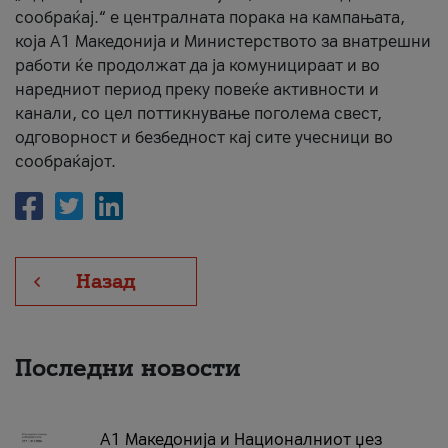
сообраќај.“ е централната порака на кампањата,
која A1 Македонија и Министерството за внатрешни
работи ќе продолжат да ја комуницираат и во
наредниот период преку повеќе активности и
канали, со цел поттикнување поголема свест,
одговорност и безбедност кај сите учесници во
сообраќајот.
Назад
Последни новости
А1 Македонија и Националниот џез