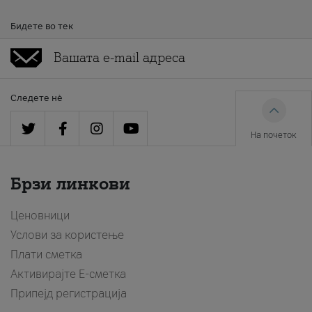
Бидете во тек
Следете нè
На почеток
Брзи линкови
Ценовници
Услови за користење
Плати сметка
Активирајте Е-сметка
Припејд регистрација