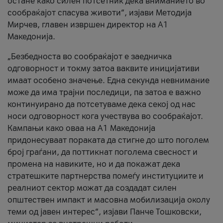
остане како силен потсетник дека вниманието во
сообраќајот спасува животи“, изјави Методија
Мирчев, главен извршен директор на А1
Македонија.
„Безбедноста во сообраќајот е заедничка
одговорност и токму затоа ваквите иницијативи
имаат особено значење. Една секунда невнимание
може да има трајни последици, па затоа е важно
континуирано да потсетуваме дека секој од нас
носи одговорност кога учествува во сообраќајот.
Кампањи како оваа на A1 Македонија
придонесуваат пораката да стигне до што поголем
број граѓани, да поттикнат поголема свесност и
промена на навиките, но и да покажат дека
стратешките партнерства помеѓу институциите и
реалниот сектор можат да создадат силен
општествен импакт и масовна мобилизација околу
теми од јавен интерес“, изјави Панче Тошковски,