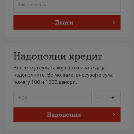
Број на сметка
Плати
Надополни кредит
Внесете ја сумата која што сакате да ја
надополните. Ве молиме, внесувајте сума
помеѓу 100 и 1000 денари.
-
+
Надополни