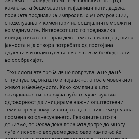
За само неколку денови, телефонскиот број од
кампањата беше завртен илјадници пати, додека
пораката предизвика импресивно многу реакции,
споделувања и коментари на социјалните мрежи и
во медиумите. Интересот што го предизвика
иницијативата потврди дека темата силно ја допира
јавноста и ја отвора потребата од постојана
едукација и подигнување на свеста за безбедноста
во сообраќајот.
„Технологијата треба да нè поврзува, а не да нè
оттурнува од она што е најважно, а тоа е човечкиот
живот и безбедноста. Како компанија што
секојдневно ги поврзува луѓето, чувствуваме
одговорност да иницираме важни општествени
теми и преку комуникацијата да поттикнеме реална
промена во однесувањето. Реакциите што ги
добивме, покажаа дека пораката допре до многу
луѓе и искрено веруваме дека оваа кампања ќе