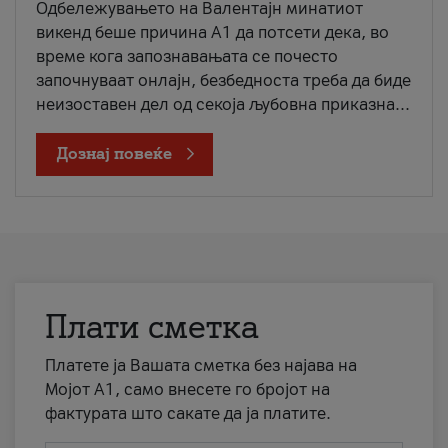
Одбележувањето на Валентајн минатиот
викенд беше причина А1 да потсети дека, во
време кога запознавањата се почесто
започнуваат онлајн, безбедноста треба да биде
неизоставен дел од секоја љубовна приказна...
Дознај повеќе
Плати сметка
Платете ја Вашата сметка без најава на
Мојот А1, само внесете го бројот на
фактурата што сакате да ја платите.