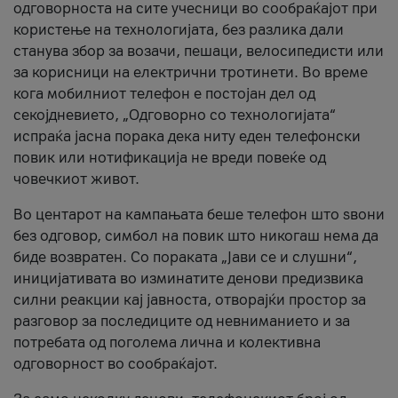
одговорноста на сите учесници во сообраќајот при
користење на технологијата, без разлика дали
станува збор за возачи, пешаци, велосипедисти или
за корисници на електрични тротинети. Во време
кога мобилниот телефон е постојан дел од
секојдневието, „Одговорно со технологијата“
испраќа јасна порака дека ниту еден телефонски
повик или нотификација не вреди повеќе од
човечкиот живот.
Во центарот на кампањата беше телефон што ѕвони
без одговор, симбол на повик што никогаш нема да
биде возвратен. Со пораката „Јави се и слушни“,
иницијативата во изминатите денови предизвика
силни реакции кај јавноста, отворајќи простор за
разговор за последиците од невниманието и за
потребата од поголема лична и колективна
одговорност во сообраќајот.