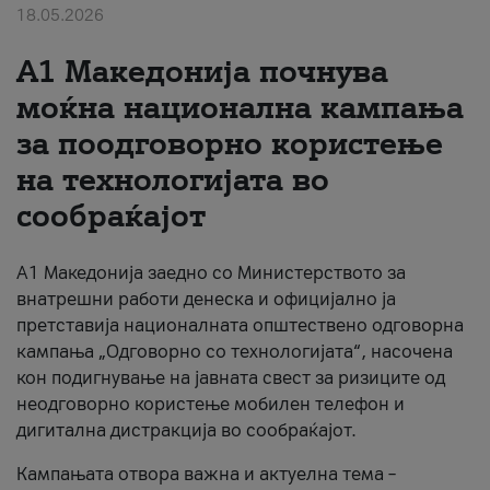
18.05.2026
За нас
A1 Македонија почнува
#ПодобарОнлајн
моќна национална кампања
за поодговорно користење
на технологијата во
сообраќајот
A1 Македонија заедно со Министерството за
внатрешни работи денеска и официјално ја
претставија националната општествено одговорна
кампања „Одговорно со технологијата“, насочена
кон подигнување на јавната свест за ризиците од
неодговорно користење мобилен телефон и
дигитална дистракција во сообраќајот.
Кампањата отвора важна и актуелна тема –