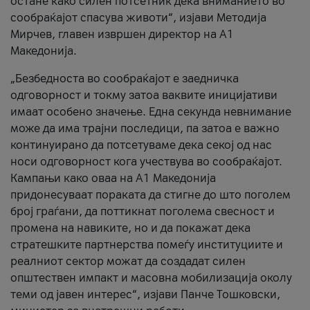
остане како силен потсетник дека вниманието во
сообраќајот спасува животи“, изјави Методија
Мирчев, главен извршен директор на А1
Македонија.
„Безбедноста во сообраќајот е заедничка
одговорност и токму затоа ваквите иницијативи
имаат особено значење. Една секунда невнимание
може да има трајни последици, па затоа е важно
континуирано да потсетуваме дека секој од нас
носи одговорност кога учествува во сообраќајот.
Кампањи како оваа на A1 Македонија
придонесуваат пораката да стигне до што поголем
број граѓани, да поттикнат поголема свесност и
промена на навиките, но и да покажат дека
стратешките партнерства помеѓу институциите и
реалниот сектор можат да создадат силен
општествен импакт и масовна мобилизација околу
теми од јавен интерес“, изјави Панче Тошковски,