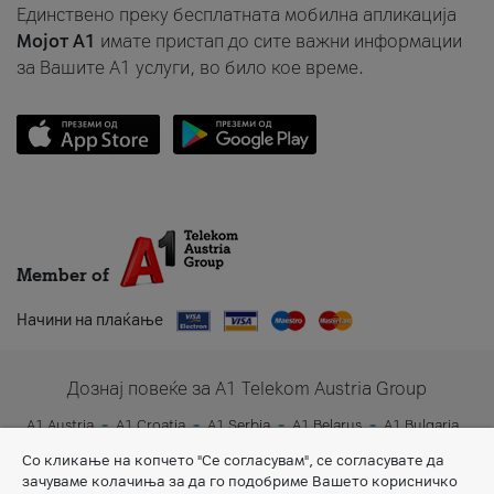
Единствено преку бесплатната мобилна апликација
Мојот A1
имате пристап до сите важни информации
за Вашите A1 услуги, во било кое време.
Member of
Начини на плаќање
Дознај повеќе за A1 Telekom Austria Group
A1 Austria
A1 Croatia
A1 Serbia
A1 Belarus
A1 Bulgaria
A1 Slovenia
A1 Digital
Со кликање на копчето "Се согласувам", се согласувате да
зачуваме колачиња за да го подобриме Вашето корисничко