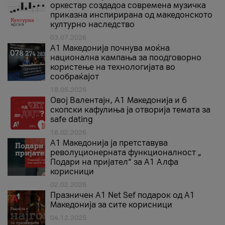
оркестар создадоа современа музичка
приказна инспирирана од македонското
културно наследство
03.07.2026
A1 Македонија почнува моќна
национална кампања за поодговорно
користење на технологијата во
сообраќајот
18.05.2026
Овој Валентајн, A1 Македонија и 6
скопски кафулиња ја отворија темата за
safe dating
16.02.2026
А1 Македонија ја претставува
револуционерната функционалност „
Подари на пријател“ за А1 Алфа
корисници
02.02.2026
Празничен A1 Net Sеf подарок од А1
Македонија за сите корисници
04.12.2025