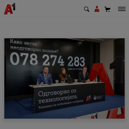
МК
EN
SQ
Приватни
Деловни
Поддршка
Надополни кредит
Плати сметка