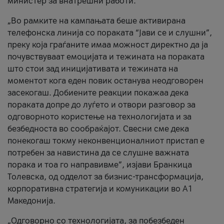
министер за внатрешни работи.
„Во рамките на кампањата беше активирана
телефонска линија со пораката “Јави се и слушни”,
преку која граѓаните имаа можност директно да ја
почувствуваат емоцијата и тежината на пораката
што стои зад иницијативата и тежината на
моментот кога еден повик останува неодговорен
засекогаш. Добиените реакции покажаа дека
пораката допре до луѓето и отвори разговор за
одговорното користење на технологијата и за
безбедноста во сообраќајот. Свесни сме дека
понекогаш токму неконвенционалниот пристап е
потребен за навистина да се слушне важната
порака и тоа го направивме”, изјави Бранкица
Толевска, од одделот за бизнис-трансформација,
корпоративна стратегија и комуникации во А1
Македонија.
„Одговорно со технологијата, за побезбеден