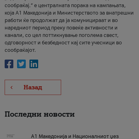
сообраќај.“ е централната порака на кампањата,
која A1 Македонија и Министерството за внатрешни
работи ќе продолжат да ја комуницираат и во
наредниот период преку повеќе активности и
канали, со цел поттикнување поголема свест,
одговорност и безбедност кај сите учесници во
сообраќајот.
Назад
Последни новости
А1 Македонија и Националниот џез