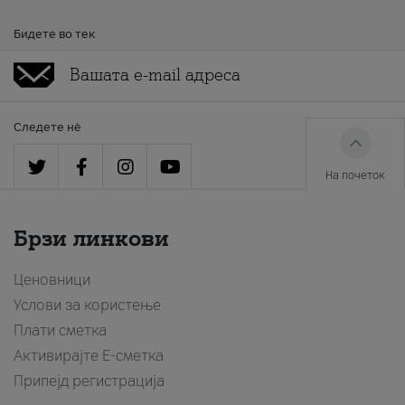
Бидете во тек
Следете нè
На почеток
Брзи линкови
Ценовници
Услови за користење
Плати сметка
Активирајте Е-сметка
Припејд регистрација