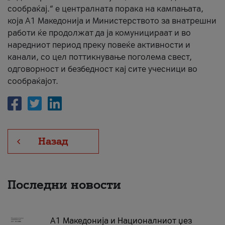
сообраќај.“ е централната порака на кампањата,
која A1 Македонија и Министерството за внатрешни
работи ќе продолжат да ја комуницираат и во
наредниот период преку повеќе активности и
канали, со цел поттикнување поголема свест,
одговорност и безбедност кај сите учесници во
сообраќајот.
Назад
Последни новости
А1 Македонија и Националниот џез