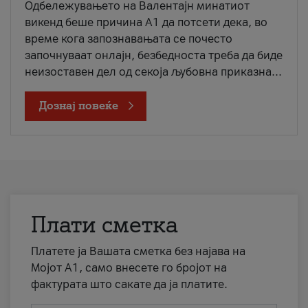
Одбележувањето на Валентајн минатиот
викенд беше причина А1 да потсети дека, во
време кога запознавањата се почесто
започнуваат онлајн, безбедноста треба да биде
неизоставен дел од секоја љубовна приказна...
Дознај повеќе
Плати сметка
Платете ја Вашата сметка без најава на
Мојот А1, само внесете го бројот на
фактурата што сакате да ја платите.