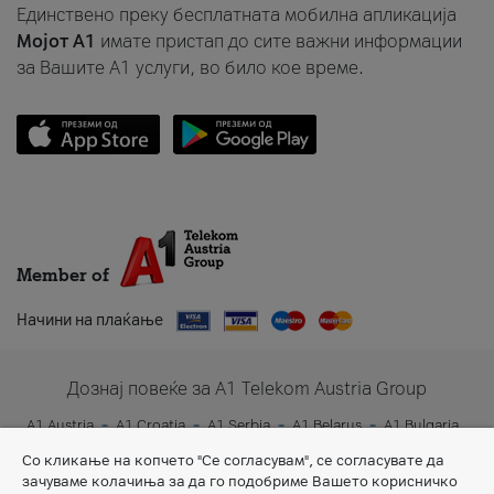
Единствено преку бесплатната мобилна апликација
Мојот A1
имате пристап до сите важни информации
за Вашите A1 услуги, во било кое време.
Member of
Начини на плаќање
Дознај повеќе за A1 Telekom Austria Group
A1 Austria
A1 Croatia
A1 Serbia
A1 Belarus
A1 Bulgaria
A1 Slovenia
A1 Digital
Со кликање на копчето "Се согласувам", се согласувате да
зачуваме колачиња за да го подобриме Вашето корисничко