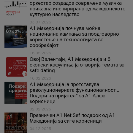
оркестар создадоа современа музичка
приказна инспирирана од македонското
културно наследство
03.07.2026
A1 Македонија почнува моќна
национална кампања за поодговорно
користење на технологијата во
сообраќајот
18.05.2026
Овој Валентајн, A1 Македонија и 6
скопски кафулиња ја отворија темата за
safe dating
16.02.2026
А1 Македонија ја претставува
револуционерната функционалност „
Подари на пријател“ за А1 Алфа
корисници
02.02.2026
Празничен A1 Net Sеf подарок од А1
Македонија за сите корисници
04.12.2025