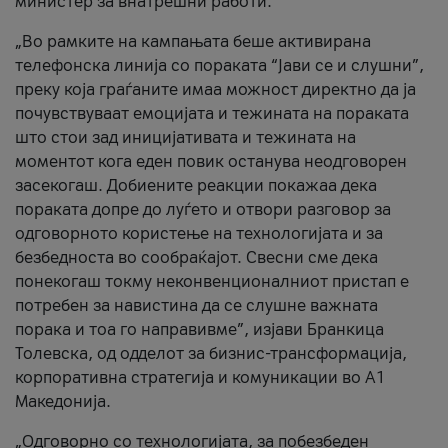
министер за внатрешни работи.
„Во рамките на кампањата беше активирана
телефонска линија со пораката “Јави се и слушни”,
преку која граѓаните имаа можност директно да ја
почувствуваат емоцијата и тежината на пораката
што стои зад иницијативата и тежината на
моментот кога еден повик останува неодговорен
засекогаш. Добиените реакции покажаа дека
пораката допре до луѓето и отвори разговор за
одговорното користење на технологијата и за
безбедноста во сообраќајот. Свесни сме дека
понекогаш токму неконвенционалниот пристап е
потребен за навистина да се слушне важната
порака и тоа го направивме”, изјави Бранкица
Толевска, од одделот за бизнис-трансформација,
корпоративна стратегија и комуникации во А1
Македонија.
„Одговорно со технологијата, за побезбеден