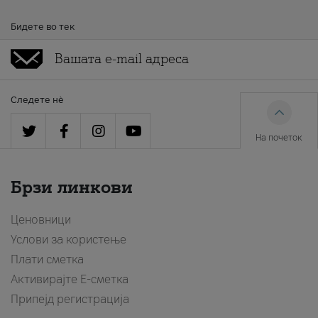
Бидете во тек
Следете нè
На почеток
Брзи линкови
Ценовници
Услови за користење
Плати сметка
Активирајте Е-сметка
Припејд регистрација