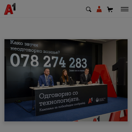
МК
EN
SQ
Приватни
Деловни
Поддршка
Надополни кредит
Плати сметка