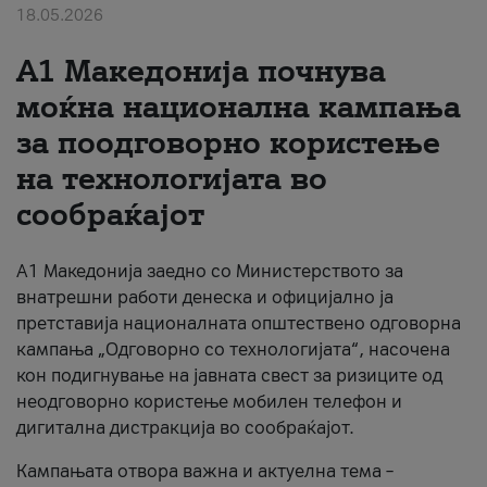
18.05.2026
За нас
A1 Македонија почнува
#ПодобарОнлајн
моќна национална кампања
за поодговорно користење
на технологијата во
сообраќајот
A1 Македонија заедно со Министерството за
внатрешни работи денеска и официјално ја
претставија националната општествено одговорна
кампања „Одговорно со технологијата“, насочена
кон подигнување на јавната свест за ризиците од
неодговорно користење мобилен телефон и
дигитална дистракција во сообраќајот.
Кампањата отвора важна и актуелна тема –