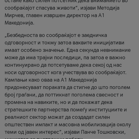
остане како силен потсетник дека вниманието во
сообраќајот спасува животи“, изјави Методија
Мирчев, главен извршен директор на А1
Македонија.
„Безбедноста во сообраќајот е заедничка
одговорност и токму затоа ваквите иницијативи
имаат особено значење. Една секунда невнимание
може да има трајни последици, па затоа е важно
континуирано да потсетуваме дека секој од нас
носи одговорност кога учествува во сообраќајот.
Кампањи како оваа на A1 Македонија
придонесуваат пораката да стигне до што поголем
број граѓани, да поттикнат поголема свесност и
промена на навиките, но и да покажат дека
стратешките партнерства помеѓу институциите и
реалниот сектор можат да создадат силен
општествен импакт и масовна мобилизација околу
теми од јавен интерес“, изјави Панче Тошковски,