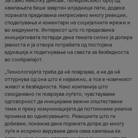
За само неколку денови, телефонскиот број од
кампањата беше завртен илјадници пати, додека
пораката предизвика импресивно многу реакции,
споделувања и коментари на социјалните мрежи и
во медиумите. Интересот што го предизвика
иницијативата потврди дека темата силно ја допира
јавноста и ја отвора потребата од постојана
едукација и подигнување на свеста за безбедноста
во сообраќајот.
„Технологијата треба да нè поврзува, а не да нè
оттурнува од она што е најважно, а тоа е човечкиот
живот и безбедноста. Како компанија што
секојдневно ги поврзува луѓето, чувствуваме
одговорност да иницираме важни општествени
теми и преку комуникацијата да поттикнеме реална
промена во однесувањето. Реакциите што ги
добивме, покажаа дека пораката допре до многу
луѓе и искрено веруваме дека оваа кампања ќе