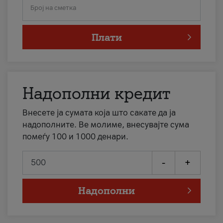
Број на сметка
Плати
Надополни кредит
Внесете ја сумата која што сакате да ја
надополните. Ве молиме, внесувајте сума
помеѓу 100 и 1000 денари.
-
+
Надополни