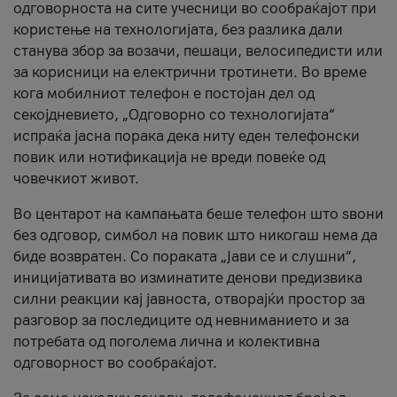
одговорноста на сите учесници во сообраќајот при
користење на технологијата, без разлика дали
станува збор за возачи, пешаци, велосипедисти или
за корисници на електрични тротинети. Во време
кога мобилниот телефон е постојан дел од
секојдневието, „Одговорно со технологијата“
испраќа јасна порака дека ниту еден телефонски
повик или нотификација не вреди повеќе од
човечкиот живот.
Во центарот на кампањата беше телефон што ѕвони
без одговор, симбол на повик што никогаш нема да
биде возвратен. Со пораката „Јави се и слушни“,
иницијативата во изминатите денови предизвика
силни реакции кај јавноста, отворајќи простор за
разговор за последиците од невниманието и за
потребата од поголема лична и колективна
одговорност во сообраќајот.