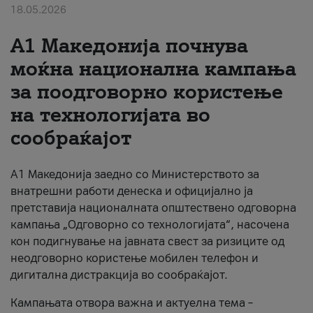
18.05.2026
За нас
A1 Македонија почнува
#ПодобарОнлајн
моќна национална кампања
за поодговорно користење
на технологијата во
сообраќајот
A1 Македонија заедно со Министерството за
внатрешни работи денеска и официјално ја
претставија националната општествено одговорна
кампања „Одговорно со технологијата“, насочена
кон подигнување на јавната свест за ризиците од
неодговорно користење мобилен телефон и
дигитална дистракција во сообраќајот.
Кампањата отвора важна и актуелна тема –