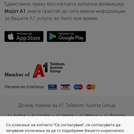
Единствено преку бесплатната мобилна апликација
Мојот A1
имате пристап до сите важни информации
за Вашите A1 услуги, во било кое време.
Member of
Начини на плаќање
Дознај повеќе за A1 Telekom Austria Group
A1 Austria
A1 Croatia
A1 Serbia
A1 Belarus
A1 Bulgaria
A1 Slovenia
A1 Digital
Со кликање на копчето "Се согласувам", се согласувате да
зачуваме колачиња за да го подобриме Вашето корисничко