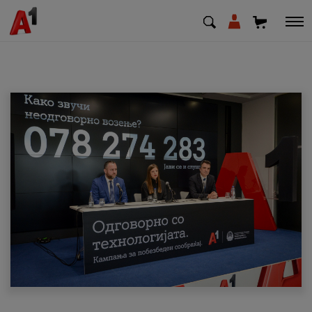
МК
EN
SQ
Приватни
Деловни
Поддршка
Надополни кредит
Плати сметка