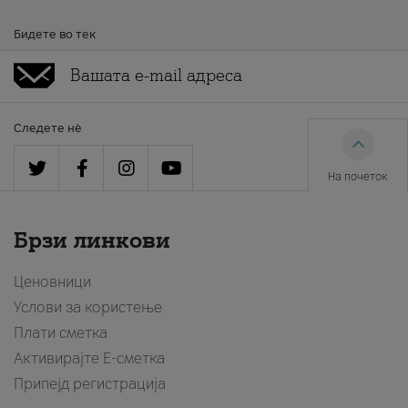
Бидете во тек
Следете нè
На почеток
Брзи линкови
Ценовници
Услови за користење
Плати сметка
Активирајте Е-сметка
Припејд регистрација