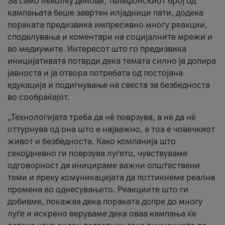
За само неколку денови, телефонскиот број од
кампањата беше завртен илјадници пати, додека
пораката предизвика импресивно многу реакции,
споделувања и коментари на социјалните мрежи и
во медиумите. Интересот што го предизвика
иницијативата потврди дека темата силно ја допира
јавноста и ја отвора потребата од постојана
едукација и подигнување на свеста за безбедноста
во сообраќајот.
„Технологијата треба да нè поврзува, а не да нè
оттурнува од она што е најважно, а тоа е човечкиот
живот и безбедноста. Како компанија што
секојдневно ги поврзува луѓето, чувствуваме
одговорност да иницираме важни општествени
теми и преку комуникацијата да поттикнеме реална
промена во однесувањето. Реакциите што ги
добивме, покажаа дека пораката допре до многу
луѓе и искрено веруваме дека оваа кампања ќе