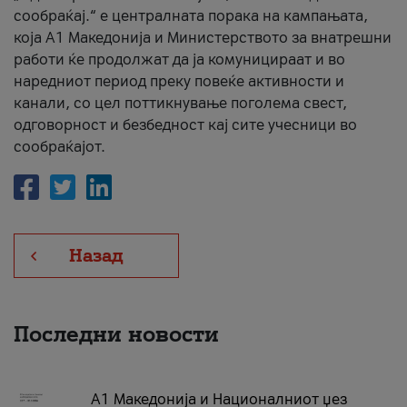
сообраќај.“ е централната порака на кампањата,
која A1 Македонија и Министерството за внатрешни
работи ќе продолжат да ја комуницираат и во
наредниот период преку повеќе активности и
канали, со цел поттикнување поголема свест,
одговорност и безбедност кај сите учесници во
сообраќајот.
Назад
Последни новости
А1 Македонија и Националниот џез