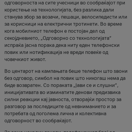
одговорноста на сите учесници во сообраќајот при
користење на технологијата, без разлика дали
станува збор за возачи, пешаци, велосипедисти или
за корисници на електрични тротинети. Во време
кога мобилниот телефон е постојан дел од
секојдневието, „Одговорно со технологијата“
испраќа јасна порака дека ниту еден телефонски
повик или нотификација не вреди повеќе од
човечкиот живот.
Во центарот на кампањата беше телефон што ѕвони
без одговор, симбол на повик што никогаш нема да
биде возвратен. Со пораката „Јави се и слушни“,
иницијативата во изминатите денови предизвика
силни реакции кај јавноста, отворајќи простор за
разговор за последиците од невниманието и за
потребата од поголема лична и колективна
одговорност во сообраќајот.