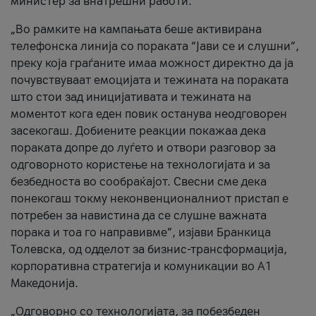
министер за внатрешни работи.
„Во рамките на кампањата беше активирана
телефонска линија со пораката “Јави се и слушни”,
преку која граѓаните имаа можност директно да ја
почувствуваат емоцијата и тежината на пораката
што стои зад иницијативата и тежината на
моментот кога еден повик останува неодговорен
засекогаш. Добиените реакции покажаа дека
пораката допре до луѓето и отвори разговор за
одговорното користење на технологијата и за
безбедноста во сообраќајот. Свесни сме дека
понекогаш токму неконвенционалниот пристап е
потребен за навистина да се слушне важната
порака и тоа го направивме”, изјави Бранкица
Толевска, од одделот за бизнис-трансформација,
корпоративна стратегија и комуникации во А1
Македонија.
„Одговорно со технологијата, за побезбеден