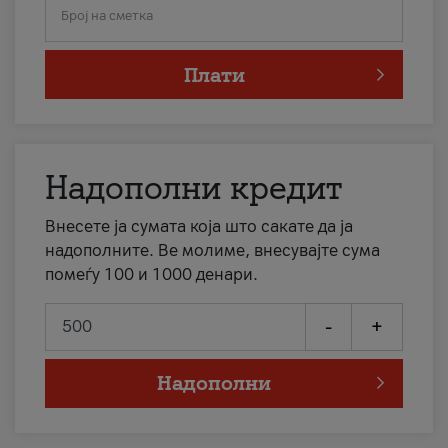
Број на сметка
Плати
Надополни кредит
Внесете ја сумата која што сакате да ја
надополните. Ве молиме, внесувајте сума
помеѓу 100 и 1000 денари.
-
+
Надополни