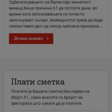
Одбележувањето на Валентајн минатиот
викенд беше причина А1 да потсети дека, во
време кога запознавањата се почесто
започнуваат онлајн, безбедноста треба да биде
неизоставен дел од секоја љубовна приказна...
Дознај повеќе
Плати сметка
Платете ја Вашата сметка без најава на
Мојот А1, само внесете го бројот на
фактурата што сакате да ја платите.