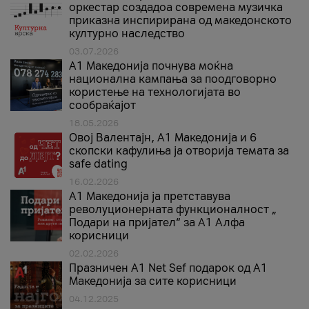
оркестар создадоа современа музичка
приказна инспирирана од македонското
културно наследство
03.07.2026
A1 Македонија почнува моќна
национална кампања за поодговорно
користење на технологијата во
сообраќајот
18.05.2026
Овој Валентајн, A1 Македонија и 6
скопски кафулиња ја отворија темата за
safe dating
16.02.2026
А1 Македонија ја претставува
револуционерната функционалност „
Подари на пријател“ за А1 Алфа
корисници
02.02.2026
Празничен A1 Net Sеf подарок од А1
Македонија за сите корисници
04.12.2025