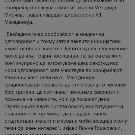
остане како силен потсетник дека вниманието во
сообраќајот спасува животи“, изјави Методија
Мирчев, главен извршен директор на А1
Македонија.
„Безбедноста во сообраќајот е заедничка
одговорност и токму затоа ваквите иницијативи
имаат особено значење. Една секунда невнимание
може да има трајни последици, па затоа е важно
континуирано да потсетуваме дека секој од нас
носи одговорност кога учествува во сообраќајот.
Кампањи како оваа на A1 Македонија
придонесуваат пораката да стигне до што поголем
број граѓани, да поттикнат поголема свесност и
промена на навиките, но и да покажат дека
стратешките партнерства помеѓу институциите и
реалниот сектор можат да создадат силен
општествен импакт и масовна мобилизација околу
теми од јавен интерес“, изјави Панче Тошковски,