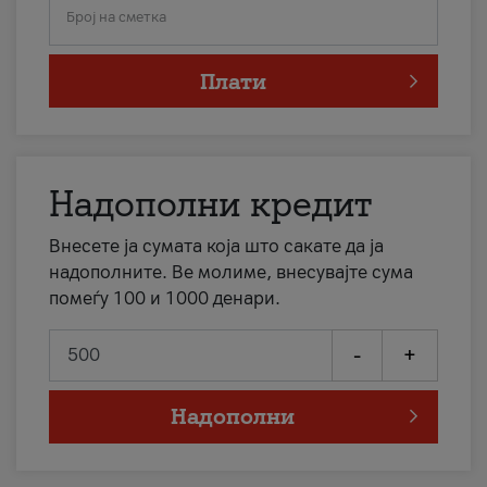
Број на сметка
Плати
Надополни кредит
Внесете ја сумата која што сакате да ја
надополните. Ве молиме, внесувајте сума
помеѓу 100 и 1000 денари.
-
+
Надополни