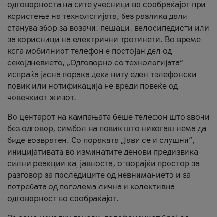
одговорноста на сите учесници во сообраќајот при
користење на технологијата, без разлика дали
станува збор за возачи, пешаци, велосипедисти или
за корисници на електрични тротинети. Во време
кога мобилниот телефон е постојан дел од
секојдневието, „Одговорно со технологијата“
испраќа јасна порака дека ниту еден телефонски
повик или нотификација не вреди повеќе од
човечкиот живот.
Во центарот на кампањата беше телефон што ѕвони
без одговор, симбол на повик што никогаш нема да
биде возвратен. Со пораката „Јави се и слушни“,
иницијативата во изминатите денови предизвика
силни реакции кај јавноста, отворајќи простор за
разговор за последиците од невниманието и за
потребата од поголема лична и колективна
одговорност во сообраќајот.