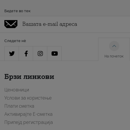
Бидете во тек
Следете нè
На почеток
Брзи линкови
Ценовници
Услови за користење
Плати сметка
Активирајте Е-сметка
Припејд регистрација