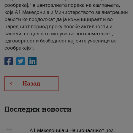
сообраќај.“ е централната порака на кампањата,
која A1 Македонија и Министерството за внатрешни
работи ќе продолжат да ја комуницираат и во
наредниот период преку повеќе активности и
канали, со цел поттикнување поголема свест,
одговорност и безбедност кај сите учесници во
сообраќајот.
Назад
Последни новости
А1 Македонија и Националниот џез