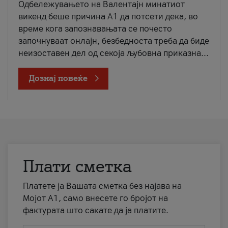
Одбележувањето на Валентајн минатиот
викенд беше причина А1 да потсети дека, во
време кога запознавањата се почесто
започнуваат онлајн, безбедноста треба да биде
неизоставен дел од секоја љубовна приказна...
Дознај повеќе
Плати сметка
Платете ја Вашата сметка без најава на
Мојот А1, само внесете го бројот на
фактурата што сакате да ја платите.