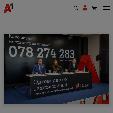
МК
EN
SQ
Приватни
Деловни
Поддршка
Надополни кредит
Плати сметка