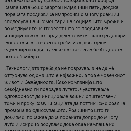
За само неколку денови, телефонскиот број од
кампањата беше завртен илјадници пати, додека
пораката предизвика импресивно многу реакции,
споделувања и коментари на социјалните мрежи и
во медиумите. Интересот што го предизвика
иницијативата потврди дека темата силно ја допира
јавноста и ја отвора потребата од постојана
едукација и подигнување на свеста за безбедноста
во сообраќајот.
„Технологијата треба да нè поврзува, а не да нè
оттурнува од она што е најважно, а тоа е човечкиот
живот и безбедноста. Како компанија што
секојдневно ги поврзува луѓето, чувствуваме
одговорност да иницираме важни општествени
теми и преку комуникацијата да поттикнеме реална
промена во однесувањето. Реакциите што ги
добивме, покажаа дека пораката допре до многу
луѓе и искрено веруваме дека оваа кампања ќе