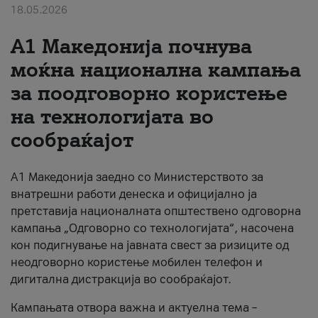
18.05.2026
За нас
A1 Македонија почнува
#ПодобарОнлајн
моќна национална кампања
за поодговорно користење
на технологијата во
сообраќајот
A1 Македонија заедно со Министерството за
внатрешни работи денеска и официјално ја
претставија националната општествено одговорна
кампања „Одговорно со технологијата“, насочена
кон подигнување на јавната свест за ризиците од
неодговорно користење мобилен телефон и
дигитална дистракција во сообраќајот.
Кампањата отвора важна и актуелна тема –