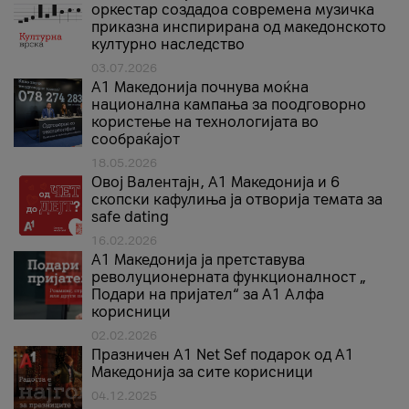
оркестар создадоа современа музичка
приказна инспирирана од македонското
културно наследство
03.07.2026
A1 Македонија почнува моќна
национална кампања за поодговорно
користење на технологијата во
сообраќајот
18.05.2026
Овој Валентајн, A1 Македонија и 6
скопски кафулиња ја отворија темата за
safe dating
16.02.2026
А1 Македонија ја претставува
револуционерната функционалност „
Подари на пријател“ за А1 Алфа
корисници
02.02.2026
Празничен A1 Net Sеf подарок од А1
Македонија за сите корисници
04.12.2025