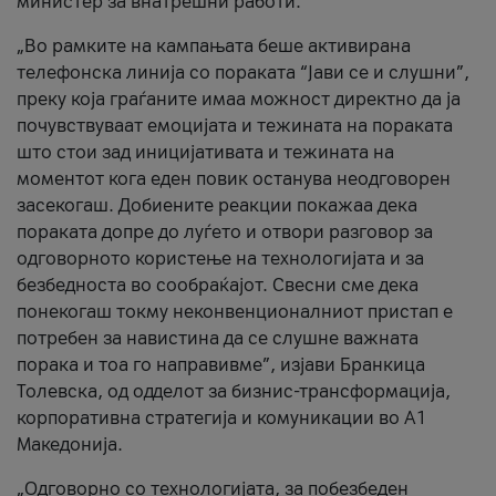
министер за внатрешни работи.
„Во рамките на кампањата беше активирана
телефонска линија со пораката “Јави се и слушни”,
преку која граѓаните имаа можност директно да ја
почувствуваат емоцијата и тежината на пораката
што стои зад иницијативата и тежината на
моментот кога еден повик останува неодговорен
засекогаш. Добиените реакции покажаа дека
пораката допре до луѓето и отвори разговор за
одговорното користење на технологијата и за
безбедноста во сообраќајот. Свесни сме дека
понекогаш токму неконвенционалниот пристап е
потребен за навистина да се слушне важната
порака и тоа го направивме”, изјави Бранкица
Толевска, од одделот за бизнис-трансформација,
корпоративна стратегија и комуникации во А1
Македонија.
„Одговорно со технологијата, за побезбеден