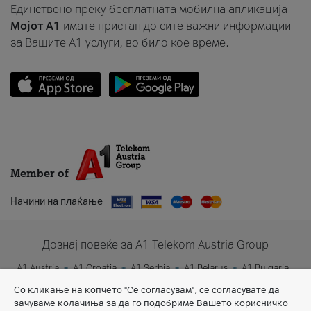
Единствено преку бесплатната мобилна апликација
Мојот A1
имате пристап до сите важни информации
за Вашите A1 услуги, во било кое време.
Member of
Начини на плаќање
Дознај повеќе за A1 Telekom Austria Group
A1 Austria
A1 Croatia
A1 Serbia
A1 Belarus
A1 Bulgaria
A1 Slovenia
A1 Digital
Со кликање на копчето "Се согласувам", се согласувате да
зачуваме колачиња за да го подобриме Вашето корисничко