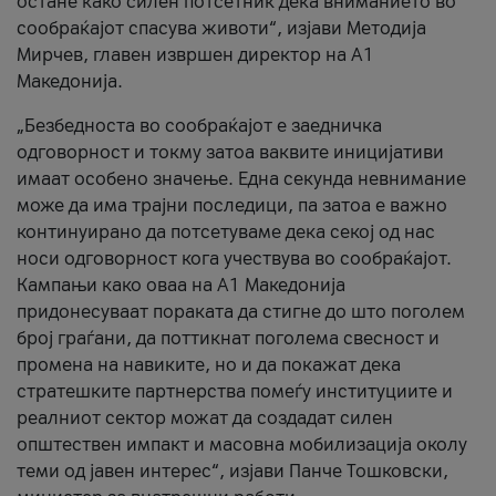
остане како силен потсетник дека вниманието во
сообраќајот спасува животи“, изјави Методија
Мирчев, главен извршен директор на А1
Македонија.
„Безбедноста во сообраќајот е заедничка
одговорност и токму затоа ваквите иницијативи
имаат особено значење. Една секунда невнимание
може да има трајни последици, па затоа е важно
континуирано да потсетуваме дека секој од нас
носи одговорност кога учествува во сообраќајот.
Кампањи како оваа на A1 Македонија
придонесуваат пораката да стигне до што поголем
број граѓани, да поттикнат поголема свесност и
промена на навиките, но и да покажат дека
стратешките партнерства помеѓу институциите и
реалниот сектор можат да создадат силен
општествен импакт и масовна мобилизација околу
теми од јавен интерес“, изјави Панче Тошковски,