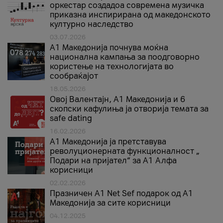
оркестар создадоа современа музичка
приказна инспирирана од македонското
културно наследство
03.07.2026
A1 Македонија почнува моќна
национална кампања за поодговорно
користење на технологијата во
сообраќајот
18.05.2026
Овој Валентајн, A1 Македонија и 6
скопски кафулиња ја отворија темата за
safe dating
16.02.2026
А1 Македонија ја претставува
револуционерната функционалност „
Подари на пријател“ за А1 Алфа
корисници
02.02.2026
Празничен A1 Net Sеf подарок од А1
Македонија за сите корисници
04.12.2025