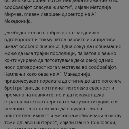
остане како силен потсетник дека вниманието во
сообраќајот спасува животи“, изјави Методија
Мирчев, главен извршен директор на А1
Македонија.
„Безбедноста во сообраќајот е заедничка
одговорност и токму затоа ваквите иницијативи
имаат особено значење. Една секунда невнимание
може да има трајни последици, па затоа е важно
континуирано да потсетуваме дека секој од нас
носи одговорност кога учествува во сообраќајот.
Кампањи како оваа на A1 Македонија
придонесуваат пораката да стигне до што поголем
број граѓани, да поттикнат поголема свесност и
промена на навиките, но и да покажат дека
стратешките партнерства помеѓу институциите и
реалниот сектор можат да создадат силен
општествен импакт и масовна мобилизација околу
теми од јавен интерес“, изјави Панче Тошковски,