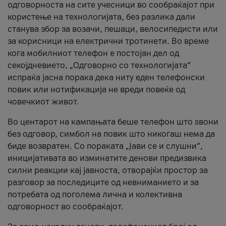
одговорноста на сите учесници во сообраќајот при
користење на технологијата, без разлика дали
станува збор за возачи, пешаци, велосипедисти или
за корисници на електрични тротинети. Во време
кога мобилниот телефон е постојан дел од
секојдневието, „Одговорно со технологијата“
испраќа јасна порака дека ниту еден телефонски
повик или нотификација не вреди повеќе од
човечкиот живот.
Во центарот на кампањата беше телефон што ѕвони
без одговор, симбол на повик што никогаш нема да
биде возвратен. Со пораката „Јави се и слушни“,
иницијативата во изминатите денови предизвика
силни реакции кај јавноста, отворајќи простор за
разговор за последиците од невниманието и за
потребата од поголема лична и колективна
одговорност во сообраќајот.