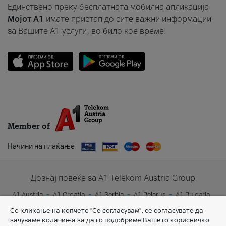
Единствено преку бесплатната мобилна апликација
Мојот A1
имате пристап до сите важни информации
за Вашите A1 услуги, во било кое време.
Member of
Начини на плаќање
Дознај повеќе за A1 Telekom Austria Group
A1 Austria
A1 Croatia
A1 Serbia
A1 Belarus
A1 Bulgaria
A1 Slovenia
A1 Digital
Со кликање на копчето "Се согласувам", се согласувате да
зачуваме колачиња за да го подобриме Вашето корисничко