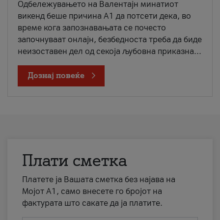
Одбележувањето на Валентајн минатиот
викенд беше причина А1 да потсети дека, во
време кога запознавањата се почесто
започнуваат онлајн, безбедноста треба да биде
неизоставен дел од секоја љубовна приказна...
Дознај повеќе
Плати сметка
Платете ја Вашата сметка без најава на
Мојот А1, само внесете го бројот на
фактурата што сакате да ја платите.