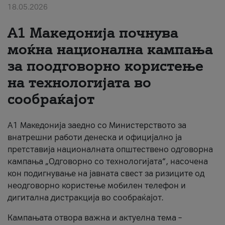
18.05.2026
За нас
A1 Македонија почнува
#ПодобарОнлајн
моќна национална кампања
за поодговорно користење
на технологијата во
сообраќајот
A1 Македонија заедно со Министерството за
внатрешни работи денеска и официјално ја
претставија националната општествено одговорна
кампања „Одговорно со технологијата“, насочена
кон подигнување на јавната свест за ризиците од
неодговорно користење мобилен телефон и
дигитална дистракција во сообраќајот.
Кампањата отвора важна и актуелна тема –