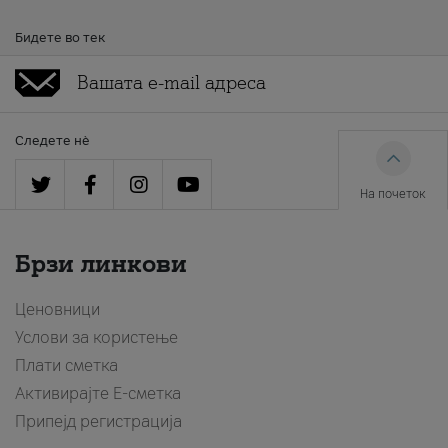
Бидете во тек
Следете нè
На почеток
Брзи линкови
Ценовници
Услови за користење
Плати сметка
Активирајте Е-сметка
Припејд регистрација