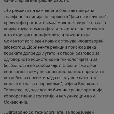
министер за внатрешни работи.
„Во рамките на кампањата беше активирана
телефонска линија со пораката “Јави се и слушни”,
преку која граѓаните имаа можност директно да ја
почувствуваат емоцијата и тежината на пораката
што стои зад иницијативата и тежината на
моментот кога еден повик останува неодговорен
засекогаш. Добиените реакции покажаа дека
пораката допре до луѓето и отвори разговор за
одговорното користење на технологијата и за
безбедноста во сообраќајот. Свесни сме дека
понекогаш токму неконвенционалниот пристап е
потребен за навистина да се слушне важната
порака и тоа го направивме”, изјави Бранкица
Толевска, од одделот за бизнис-трансформација,
корпоративна стратегија и комуникации во А1
Македонија.
„Одговорно со технологијата, за побезбеден