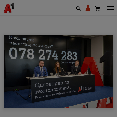
МК
EN
SQ
Приватни
Деловни
Поддршка
Надополни кредит
Плати сметка