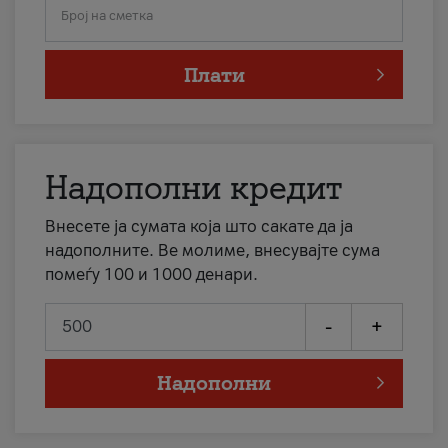
Број на сметка
Плати
Надополни кредит
Внесете ја сумата која што сакате да ја
надополните. Ве молиме, внесувајте сума
помеѓу 100 и 1000 денари.
-
+
Надополни