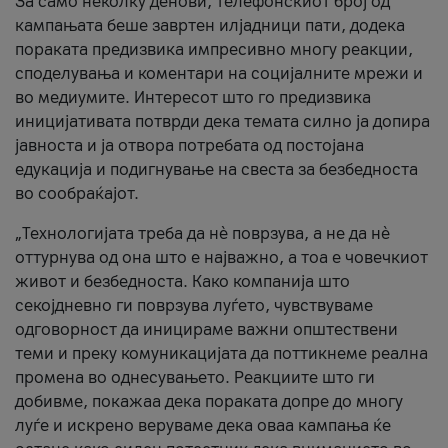
За само неколку денови, телефонскиот број од
кампањата беше завртен илјадници пати, додека
пораката предизвика импресивно многу реакции,
споделувања и коментари на социјалните мрежи и
во медиумите. Интересот што го предизвика
иницијативата потврди дека темата силно ја допира
јавноста и ја отвора потребата од постојана
едукација и подигнување на свеста за безбедноста
во сообраќајот.
„Технологијата треба да нè поврзува, а не да нè
оттурнува од она што е најважно, а тоа е човечкиот
живот и безбедноста. Како компанија што
секојдневно ги поврзува луѓето, чувствуваме
одговорност да иницираме важни општествени
теми и преку комуникацијата да поттикнеме реална
промена во однесувањето. Реакциите што ги
добивме, покажаа дека пораката допре до многу
луѓе и искрено веруваме дека оваа кампања ќе