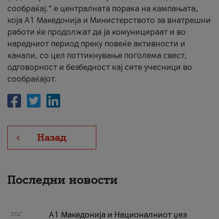
сообраќај.“ е централната порака на кампањата,
која A1 Македонија и Министерството за внатрешни
работи ќе продолжат да ја комуницираат и во
наредниот период преку повеќе активности и
канали, со цел поттикнување поголема свест,
одговорност и безбедност кај сите учесници во
сообраќајот.
Назад
Последни новости
А1 Македонија и Националниот џез