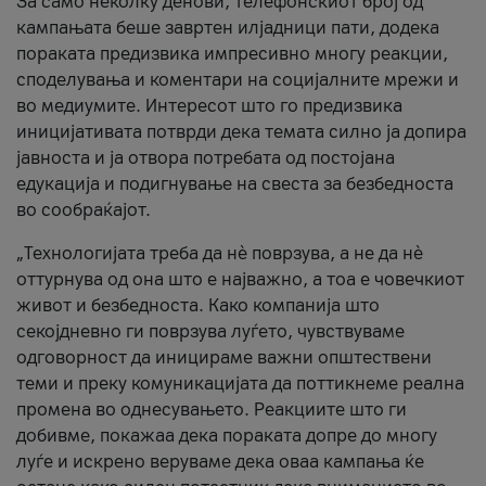
За само неколку денови, телефонскиот број од
кампањата беше завртен илјадници пати, додека
пораката предизвика импресивно многу реакции,
споделувања и коментари на социјалните мрежи и
во медиумите. Интересот што го предизвика
иницијативата потврди дека темата силно ја допира
јавноста и ја отвора потребата од постојана
едукација и подигнување на свеста за безбедноста
во сообраќајот.
„Технологијата треба да нè поврзува, а не да нè
оттурнува од она што е најважно, а тоа е човечкиот
живот и безбедноста. Како компанија што
секојдневно ги поврзува луѓето, чувствуваме
одговорност да иницираме важни општествени
теми и преку комуникацијата да поттикнеме реална
промена во однесувањето. Реакциите што ги
добивме, покажаа дека пораката допре до многу
луѓе и искрено веруваме дека оваа кампања ќе