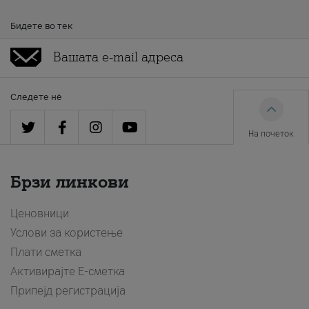
Бидете во тек
Следете нè
На почеток
Брзи линкови
Ценовници
Услови за користење
Плати сметка
Активирајте Е-сметка
Припејд регистрација