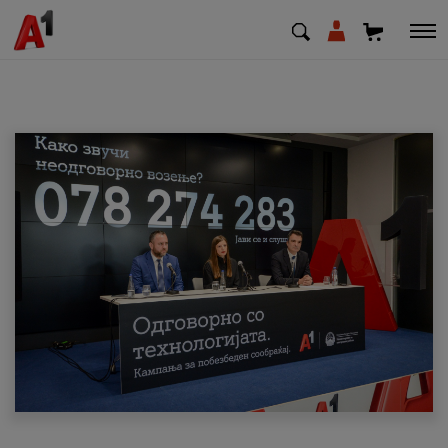
МК
EN
SQ
Приватни
Деловни
Поддршка
Надополни кредит
Плати сметка