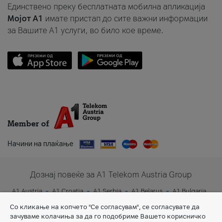
Единствено преку бесплатната мобилна апликација
Мојот A1
имате пристап до сите важни информации
за Вашите A1 услуги, во било кое време.
Member of
Начини на плаќање
Дознај повеќе за A1 Telekom Austria Group
A1 Austria
A1 Croatia
A1 Serbia
A1 Belarus
A1 Bulgaria
A1 Slovenia
A1 Digital
Со кликање на копчето "Се согласувам", се согласувате да
зачуваме колачиња за да го подобриме Вашето корисничко