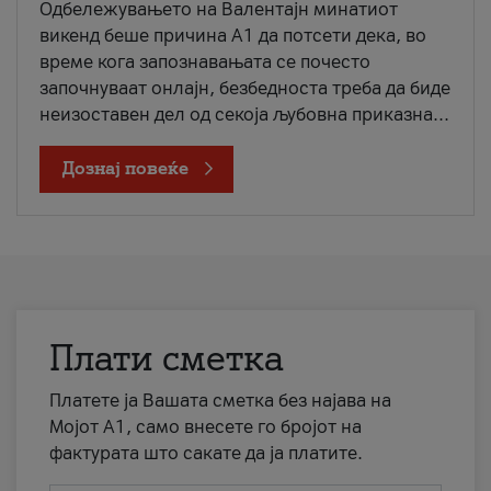
Одбележувањето на Валентајн минатиот
викенд беше причина А1 да потсети дека, во
време кога запознавањата се почесто
започнуваат онлајн, безбедноста треба да биде
неизоставен дел од секоја љубовна приказна...
Дознај повеќе
Плати сметка
Платете ја Вашата сметка без најава на
Мојот А1, само внесете го бројот на
фактурата што сакате да ја платите.