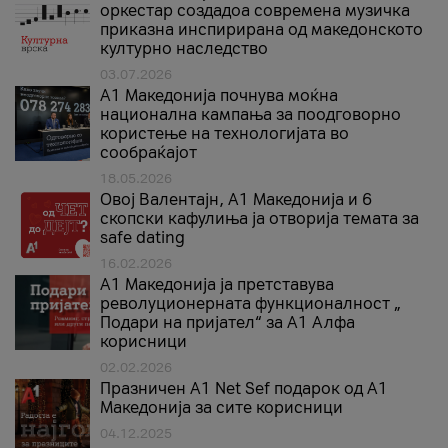
оркестар создадоа современа музичка
приказна инспирирана од македонското
културно наследство
03.07.2026
A1 Македонија почнува моќна
национална кампања за поодговорно
користење на технологијата во
сообраќајот
18.05.2026
Овој Валентајн, A1 Македонија и 6
скопски кафулиња ја отворија темата за
safe dating
16.02.2026
А1 Македонија ја претставува
револуционерната функционалност „
Подари на пријател“ за А1 Алфа
корисници
02.02.2026
Празничен A1 Net Sеf подарок од А1
Македонија за сите корисници
04.12.2025