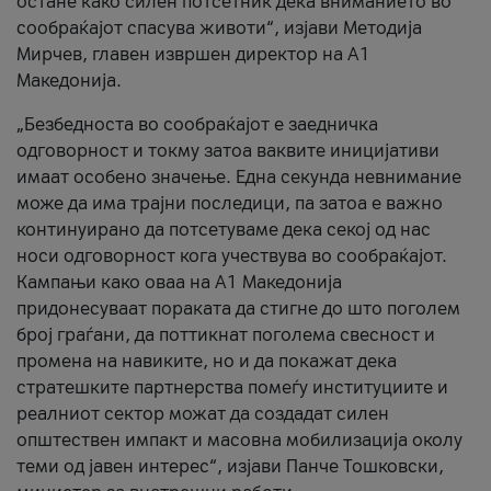
остане како силен потсетник дека вниманието во
сообраќајот спасува животи“, изјави Методија
Мирчев, главен извршен директор на А1
Македонија.
„Безбедноста во сообраќајот е заедничка
одговорност и токму затоа ваквите иницијативи
имаат особено значење. Една секунда невнимание
може да има трајни последици, па затоа е важно
континуирано да потсетуваме дека секој од нас
носи одговорност кога учествува во сообраќајот.
Кампањи како оваа на A1 Македонија
придонесуваат пораката да стигне до што поголем
број граѓани, да поттикнат поголема свесност и
промена на навиките, но и да покажат дека
стратешките партнерства помеѓу институциите и
реалниот сектор можат да создадат силен
општествен импакт и масовна мобилизација околу
теми од јавен интерес“, изјави Панче Тошковски,