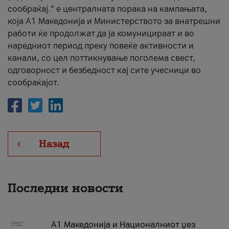
сообраќај.“ е централната порака на кампањата,
која A1 Македонија и Министерството за внатрешни
работи ќе продолжат да ја комуницираат и во
наредниот период преку повеќе активности и
канали, со цел поттикнување поголема свест,
одговорност и безбедност кај сите учесници во
сообраќајот.
Назад
Последни новости
А1 Македонија и Националниот џез