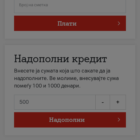
Број на сметка
Плати
Надополни кредит
Внесете ја сумата која што сакате да ја
надополните. Ве молиме, внесувајте сума
помеѓу 100 и 1000 денари.
-
+
Надополни