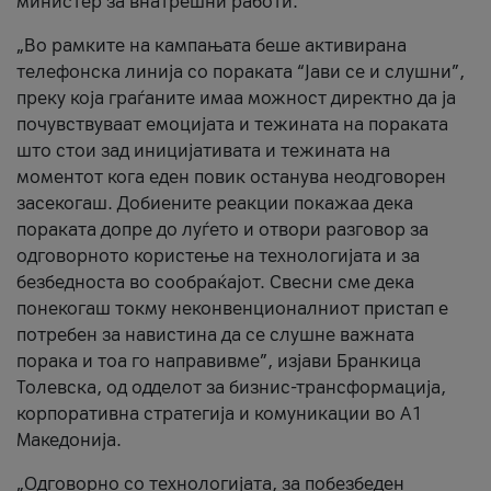
министер за внатрешни работи.
„Во рамките на кампањата беше активирана
телефонска линија со пораката “Јави се и слушни”,
преку која граѓаните имаа можност директно да ја
почувствуваат емоцијата и тежината на пораката
што стои зад иницијативата и тежината на
моментот кога еден повик останува неодговорен
засекогаш. Добиените реакции покажаа дека
пораката допре до луѓето и отвори разговор за
одговорното користење на технологијата и за
безбедноста во сообраќајот. Свесни сме дека
понекогаш токму неконвенционалниот пристап е
потребен за навистина да се слушне важната
порака и тоа го направивме”, изјави Бранкица
Толевска, од одделот за бизнис-трансформација,
корпоративна стратегија и комуникации во А1
Македонија.
„Одговорно со технологијата, за побезбеден