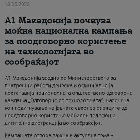
18.05.2026
За нас
A1 Македонија почнува
#ПодобарОнлајн
моќна национална кампања
за поодговорно користење
на технологијата во
сообраќајот
A1 Македонија заедно со Министерството за
внатрешни работи денеска и официјално ја
претставија националната општествено одговорна
кампања „Одговорно со технологијата“, насочена
кон подигнување на јавната свест за ризиците од
неодговорно користење мобилен телефон и
дигитална дистракција во сообраќајот.
Кампањата отвора важна и актуелна тема –