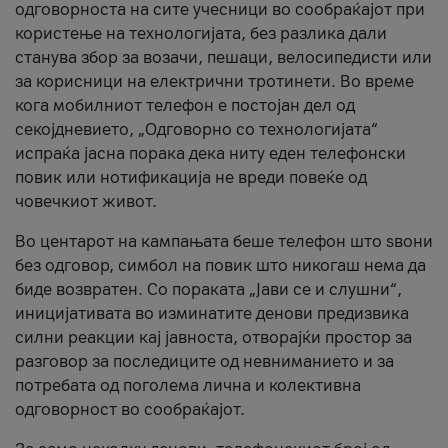
одговорноста на сите учесници во сообраќајот при
користење на технологијата, без разлика дали
станува збор за возачи, пешаци, велосипедисти или
за корисници на електрични тротинети. Во време
кога мобилниот телефон е постојан дел од
секојдневието, „Одговорно со технологијата“
испраќа јасна порака дека ниту еден телефонски
повик или нотификација не вреди повеќе од
човечкиот живот.
Во центарот на кампањата беше телефон што ѕвони
без одговор, симбол на повик што никогаш нема да
биде возвратен. Со пораката „Јави се и слушни“,
иницијативата во изминатите денови предизвика
силни реакции кај јавноста, отворајќи простор за
разговор за последиците од невниманието и за
потребата од поголема лична и колективна
одговорност во сообраќајот.