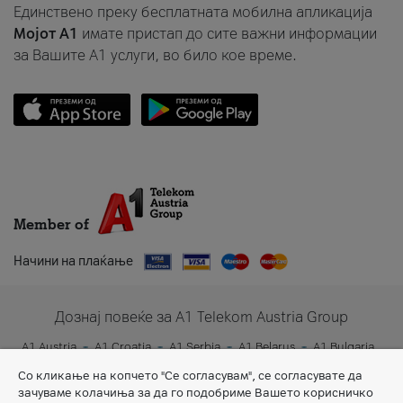
Единствено преку бесплатната мобилна апликација
Мојот A1
имате пристап до сите важни информации
за Вашите A1 услуги, во било кое време.
Member of
Начини на плаќање
Дознај повеќе за A1 Telekom Austria Group
A1 Austria
A1 Croatia
A1 Serbia
A1 Belarus
A1 Bulgaria
A1 Slovenia
A1 Digital
Со кликање на копчето "Се согласувам", се согласувате да
зачуваме колачиња за да го подобриме Вашето корисничко