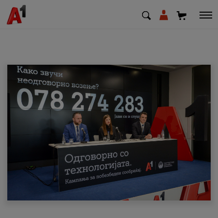
МК
EN
SQ
Приватни
Деловни
Поддршка
Надополни кредит
Плати сметка