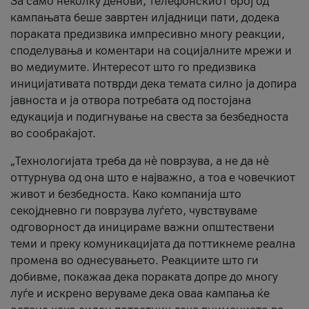
За само неколку денови, телефонскиот број од
кампањата беше завртен илјадници пати, додека
пораката предизвика импресивно многу реакции,
споделувања и коментари на социјалните мрежи и
во медиумите. Интересот што го предизвика
иницијативата потврди дека темата силно ја допира
јавноста и ја отвора потребата од постојана
едукација и подигнување на свеста за безбедноста
во сообраќајот.
„Технологијата треба да нè поврзува, а не да нè
оттурнува од она што е најважно, а тоа е човечкиот
живот и безбедноста. Како компанија што
секојдневно ги поврзува луѓето, чувствуваме
одговорност да иницираме важни општествени
теми и преку комуникацијата да поттикнеме реална
промена во однесувањето. Реакциите што ги
добивме, покажаа дека пораката допре до многу
луѓе и искрено веруваме дека оваа кампања ќе