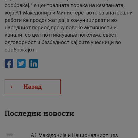
сообраќај.“ е централната порака на кампањата,
која A1 Македонија и Министерството за внатрешни
работи ќе продолжат да ја комуницираат и во
наредниот период преку повеќе активности и
канали, со цел поттикнување поголема свест,
одговорност и безбедност кај сите учесници во
сообраќајот.
Назад
Последни новости
А1 Македонија и Националниот џез