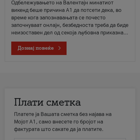
Одбележувањето на Валентајн минатиот
викенд беше причина А1 да потсети дека, во
време кога запознавањата се почесто
започнуваат онлајн, безбедноста треба да биде
неизоставен дел од секоја љубовна приказна...
Дознај повеќе
Плати сметка
Платете ја Вашата сметка без најава на
Мојот А1, само внесете го бројот на
фактурата што сакате да ја платите.