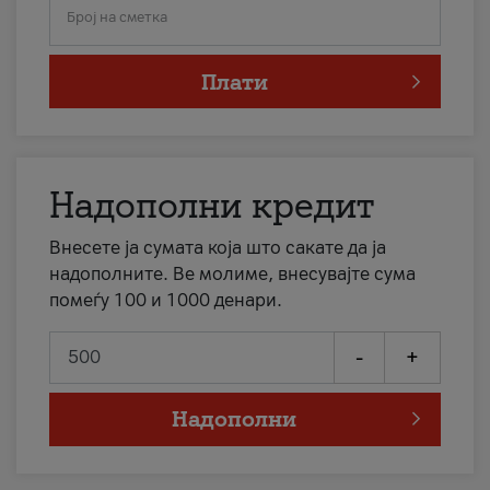
Број на сметка
Плати
Надополни кредит
Внесете ја сумата која што сакате да ја
надополните. Ве молиме, внесувајте сума
помеѓу 100 и 1000 денари.
-
+
Надополни