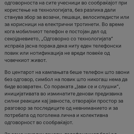
одговорноста на сите учесници во сообраќајот при
користење на технологијата, без разлика дали
станува збор за возачи, пешаци, велосипедисти или
за корисници на електрични тротинети. Во време
кога мобилниот телефон е постојан дел од
секојдневието, „Одговорно со технологијата“
испраќа јасна порака дека ниту еден телефонски
повик или нотификација не вреди повеќе од
човечкиот живот.
Во центарот на кампањата беше телефон што ѕвони
без одговор, симбол на повик што никогаш нема да
биде возвратен. Со пораката „Јави се и слушни“,
иницијативата во изминатите денови предизвика
силни реакции кај јавноста, отворајќи простор за
разговор за последиците од невниманието и за
потребата од поголема лична и колективна
одговорност во сообраќајот.