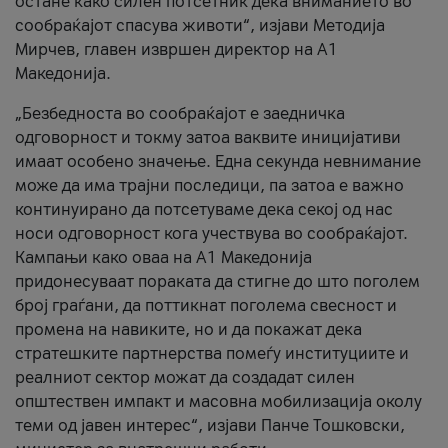
остане како силен потсетник дека вниманието во
сообраќајот спасува животи“, изјави Методија
Мирчев, главен извршен директор на А1
Македонија.
„Безбедноста во сообраќајот е заедничка
одговорност и токму затоа ваквите иницијативи
имаат особено значење. Една секунда невнимание
може да има трајни последици, па затоа е важно
континуирано да потсетуваме дека секој од нас
носи одговорност кога учествува во сообраќајот.
Кампањи како оваа на A1 Македонија
придонесуваат пораката да стигне до што поголем
број граѓани, да поттикнат поголема свесност и
промена на навиките, но и да покажат дека
стратешките партнерства помеѓу институциите и
реалниот сектор можат да создадат силен
општествен импакт и масовна мобилизација околу
теми од јавен интерес“, изјави Панче Тошковски,