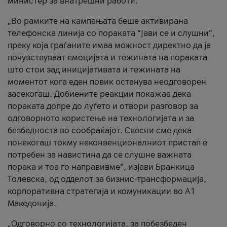
министер за внатрешни работи.
„Во рамките на кампањата беше активирана
телефонска линија со пораката “Јави се и слушни”,
преку која граѓаните имаа можност директно да ја
почувствуваат емоцијата и тежината на пораката
што стои зад иницијативата и тежината на
моментот кога еден повик останува неодговорен
засекогаш. Добиените реакции покажаа дека
пораката допре до луѓето и отвори разговор за
одговорното користење на технологијата и за
безбедноста во сообраќајот. Свесни сме дека
понекогаш токму неконвенционалниот пристап е
потребен за навистина да се слушне важната
порака и тоа го направивме”, изјави Бранкица
Толевска, од одделот за бизнис-трансформација,
корпоративна стратегија и комуникации во А1
Македонија.
„Одговорно со технологијата, за побезбеден