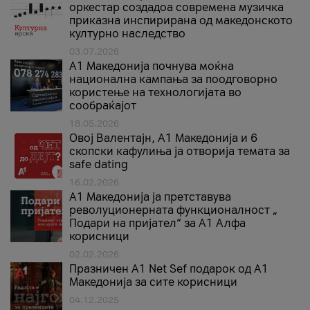
оркестар создадоа современа музичка
приказна инспирирана од македонското
културно наследство
03.07.2026
A1 Македонија почнува моќна
национална кампања за поодговорно
користење на технологијата во
сообраќајот
18.05.2026
Овој Валентајн, A1 Македонија и 6
скопски кафулиња ја отворија темата за
safe dating
16.02.2026
А1 Македонија ја претставува
револуционерната функционалност „
Подари на пријател“ за А1 Алфа
корисници
02.02.2026
Празничен A1 Net Sеf подарок од А1
Македонија за сите корисници
04.12.2025