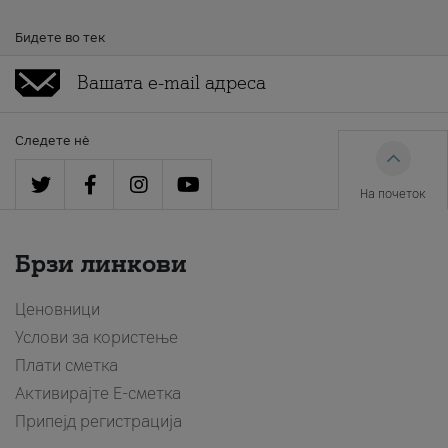
Бидете во тек
Следете нè
На почеток
Брзи линкови
Ценовници
Услови за користење
Плати сметка
Активирајте Е-сметка
Припејд регистрација