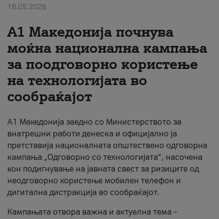
18.05.2026
За нас
A1 Македонија почнува
#ПодобарОнлајн
моќна национална кампања
за поодговорно користење
на технологијата во
сообраќајот
A1 Македонија заедно со Министерството за
внатрешни работи денеска и официјално ја
претставија националната општествено одговорна
кампања „Одговорно со технологијата“, насочена
кон подигнување на јавната свест за ризиците од
неодговорно користење мобилен телефон и
дигитална дистракција во сообраќајот.
Кампањата отвора важна и актуелна тема –