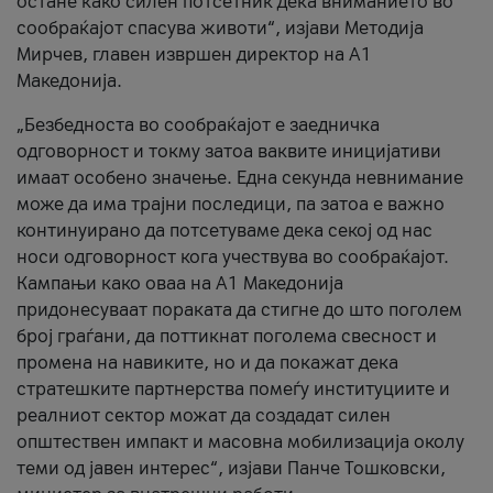
остане како силен потсетник дека вниманието во
сообраќајот спасува животи“, изјави Методија
Мирчев, главен извршен директор на А1
Македонија.
„Безбедноста во сообраќајот е заедничка
одговорност и токму затоа ваквите иницијативи
имаат особено значење. Една секунда невнимание
може да има трајни последици, па затоа е важно
континуирано да потсетуваме дека секој од нас
носи одговорност кога учествува во сообраќајот.
Кампањи како оваа на A1 Македонија
придонесуваат пораката да стигне до што поголем
број граѓани, да поттикнат поголема свесност и
промена на навиките, но и да покажат дека
стратешките партнерства помеѓу институциите и
реалниот сектор можат да создадат силен
општествен импакт и масовна мобилизација околу
теми од јавен интерес“, изјави Панче Тошковски,