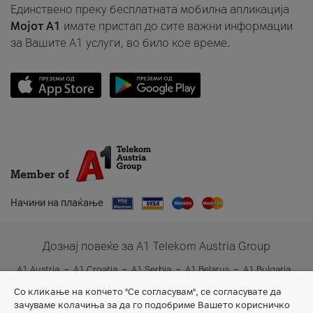
Единствено преку бесплатната мобилна апликација
Мојот A1
имате пристап до сите важни информации
за Вашите A1 услуги, во било кое време.
Member of
Начини на плаќање
Дознај повеќе за A1 Telekom Austria Group
A1 Austria
A1 Croatia
A1 Serbia
A1 Belarus
A1 Bulgaria
A1 Slovenia
A1 Digital
Со кликање на копчето "Се согласувам", се согласувате да
зачуваме колачиња за да го подобриме Вашето корисничко