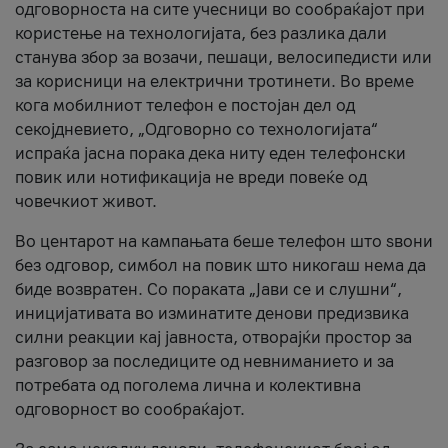
одговорноста на сите учесници во сообраќајот при
користење на технологијата, без разлика дали
станува збор за возачи, пешаци, велосипедисти или
за корисници на електрични тротинети. Во време
кога мобилниот телефон е постојан дел од
секојдневието, „Одговорно со технологијата“
испраќа јасна порака дека ниту еден телефонски
повик или нотификација не вреди повеќе од
човечкиот живот.
Во центарот на кампањата беше телефон што ѕвони
без одговор, симбол на повик што никогаш нема да
биде возвратен. Со пораката „Јави се и слушни“,
иницијативата во изминатите денови предизвика
силни реакции кај јавноста, отворајќи простор за
разговор за последиците од невниманието и за
потребата од поголема лична и колективна
одговорност во сообраќајот.