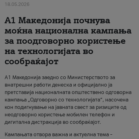
18.05.2026
За нас
A1 Македонија почнува
#ПодобарОнлајн
моќна национална кампања
за поодговорно користење
на технологијата во
сообраќајот
A1 Македонија заедно со Министерството за
внатрешни работи денеска и официјално ја
претставија националната општествено одговорна
кампања „Одговорно со технологијата“, насочена
кон подигнување на јавната свест за ризиците од
неодговорно користење мобилен телефон и
дигитална дистракција во сообраќајот.
Кампањата отвора важна и актуелна тема –