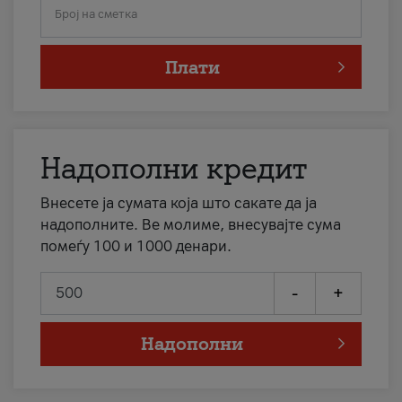
Број на сметка
Плати
Надополни кредит
Внесете ја сумата која што сакате да ја
надополните. Ве молиме, внесувајте сума
помеѓу 100 и 1000 денари.
-
+
Надополни