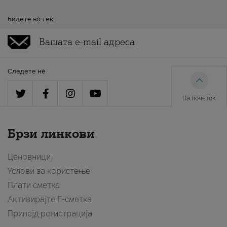
Бидете во тек
Следете нè
На почеток
Брзи линкови
Ценовници
Услови за користење
Плати сметка
Активирајте Е-сметка
Припејд регистрација