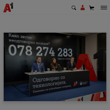
МК
EN
SQ
Приватни
Деловни
Поддршка
Надополни кредит
Плати сметка