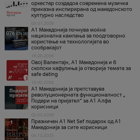
оркестар создадоа современа музичка
приказна инспирирана од македонското
културно наследство
03.07.2026
A1 Македонија почнува моќна
национална кампања за поодговорно
користење на технологијата во
сообраќајот
18.05.2026
Овој Валентајн, A1 Македонија и 6
скопски кафулиња ја отворија темата за
safe dating
16.02.2026
А1 Македонија ја претставува
револуционерната функционалност „
Подари на пријател“ за А1 Алфа
корисници
02.02.2026
Празничен A1 Net Sеf подарок од А1
Македонија за сите корисници
04.12.2025