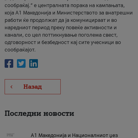
сообраќај.“ е централната порака на кампањата,
која A1 Македонија и Министерството за внатрешни
работи ќе продолжат да ја комуницираат и во
наредниот период преку повеќе активности и
канали, со цел поттикнување поголема свест,
одговорност и безбедност кај сите учесници во
сообраќајот.
Назад
Последни новости
А1 Македонија и Националниот џез