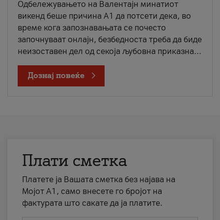
Одбележувањето на Валентајн минатиот
викенд беше причина А1 да потсети дека, во
време кога запознавањата се почесто
започнуваат онлајн, безбедноста треба да биде
неизоставен дел од секоја љубовна приказна...
Дознај повеќе
Плати сметка
Платете ја Вашата сметка без најава на
Мојот А1, само внесете го бројот на
фактурата што сакате да ја платите.