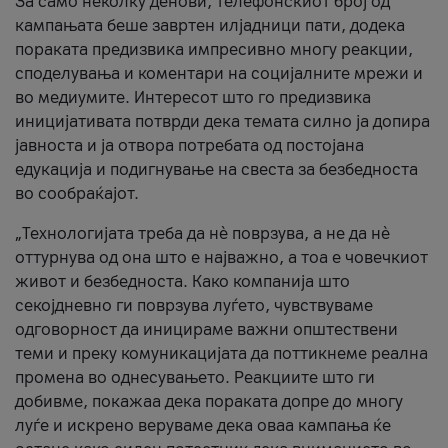
За само неколку денови, телефонскиот број од
кампањата беше завртен илјадници пати, додека
пораката предизвика импресивно многу реакции,
споделувања и коментари на социјалните мрежи и
во медиумите. Интересот што го предизвика
иницијативата потврди дека темата силно ја допира
јавноста и ја отвора потребата од постојана
едукација и подигнување на свеста за безбедноста
во сообраќајот.
„Технологијата треба да нè поврзува, а не да нè
оттурнува од она што е најважно, а тоа е човечкиот
живот и безбедноста. Како компанија што
секојдневно ги поврзува луѓето, чувствуваме
одговорност да иницираме важни општествени
теми и преку комуникацијата да поттикнеме реална
промена во однесувањето. Реакциите што ги
добивме, покажаа дека пораката допре до многу
луѓе и искрено веруваме дека оваа кампања ќе