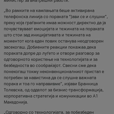
министер за внатрешни работи.
„Во рамките на кампањата беше активирана
телефонска линија со пораката “Јави се и слушни”,
преку која граѓаните имаа можност директно да ја
почувствуваат емоцијата и тежината на пораката
што стои зад иницијативата и тежината на
моментот кога еден повик останува неодговорен
засекогаш. Добиените реакции покажаа дека
пораката допре до луѓето и отвори разговор за
одговорното користење на технологијата и за
безбедноста во сообраќајот. Свесни сме дека
понекогаш токму неконвенционалниот пристап е
потребен за навистина да се слушне важната
порака и тоа го направивме”, изјави Бранкица
Толевска, од одделот за бизнис-трансформација,
корпоративна стратегија и комуникации во А1
Македонија.
„Одговорно со технологијата, за побезбеден