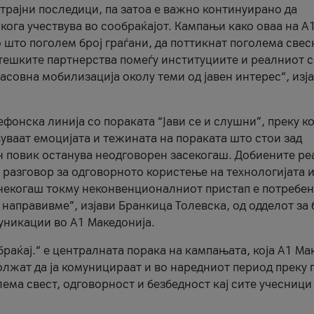
трајни последици, па затоа е важно континуирано да
 кога учествува во сообраќајот. Кампањи како оваа на A
 што поголем број граѓани, да поттикнат поголема свес
атешките партнерства помеѓу институциите и реалниот 
асовна мобилизација околу теми од јавен интерес“, изј
онска линија со пораката “Јави се и слушни”, преку ко
уваат емоцијата и тежината на пораката што стои зад
н повик останува неодговорен засекогаш. Добиените р
 разговор за одговорното користење на технологијата и
онекогаш токму неконвенционалниот пристап е потребен
 направивме”, изјави Бранкица Толевска, од одделот за 
уникации во А1 Македонија.
браќај.“ е централната порака на кампањата, која A1 Ма
лжат да ја комуницираат и во наредниот период преку 
ема свест, одговорност и безбедност кај сите учесници