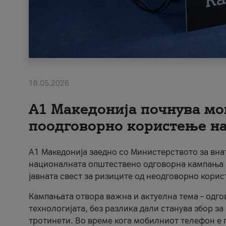
18.05.2026
A1 Македонија почнува мо
поодговорно користење на 
A1 Македонија заедно со Министерството за вна
националната општествено одговорна кампања „
јавната свест за ризиците од неодговорно кори
Кампањата отвора важна и актуелна тема – одго
технологијата, без разлика дали станува збор з
тротинети. Во време кога мобилниот телефон е п