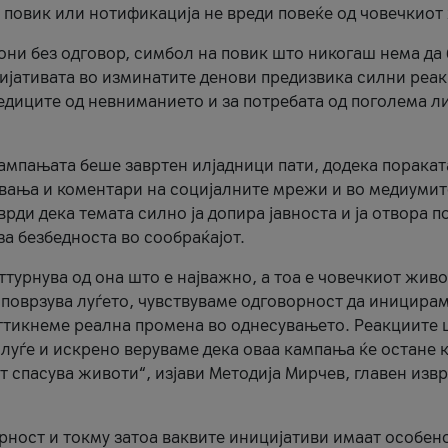
и повик или нотификација не вреди повеќе од човечкиот
ни без одговор, симбол на повик што никогаш нема да
цијативата во изминатите денови предизвика силни реак
ледиците од невниманието и за потребата од поголема л
кампањата беше завртен илјадници пати, додека поракат
вања и коментари на социјалните мрежи и во медиумит
рди дека темата силно ја допира јавноста и ја отвора п
за безбедноста во сообраќајот.
оттурнува од она што е најважно, а тоа е човечкиот живо
и поврзува луѓето, чувствуваме одговорност да иницира
ттикнеме реална промена во однесувањето. Реакциите 
луѓе и искрено веруваме дека оваа кампања ќе остане 
т спасува животи“, изјави Методија Мирчев, главен изв
орност и токму затоа ваквите иницијативи имаат особен