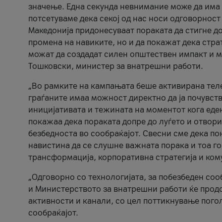
значење. Една секунда невнимание може да има 
потсетуваме дека секој од нас носи одговорност
Македонија придонесуваат пораката да стигне до
промена на навиките, но и да покажат дека стр
можат да создадат силен општествен импакт и м
Тошковски, министер за внатрешни работи.
„Во рамките на кампањата беше активирана телеф
граѓаните имаа можност директно да ја почувств
иницијативата и тежината на моментот кога еде
покажаа дека пораката допре до луѓето и отвори
безбедноста во сообраќајот. Свесни сме дека п
навистина да се слушне важната порака и тоа го
трансформација, корпоративна стратегија и ком
„Одговорно со технологијата, за побезбеден соо
и Министерството за внатрешни работи ќе продо
активности и канали, со цел поттикнување погол
сообраќајот.