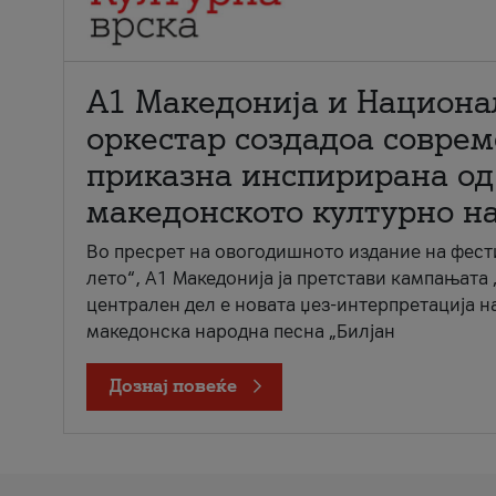
А1 Македонија и Национа
оркестар создадоа совре
приказна инспирирана од
македонското културно н
Во пресрет на овогодишното издание на фест
лето“, А1 Македонија ја претстави кампањата 
централен дел е новата џез-интерпретација н
македонска народна песна „Билјан
Дознај повеќе