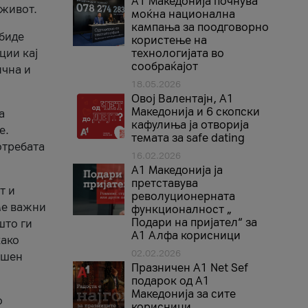
A1 Македонија почнува
 живот.
моќна национална
кампања за поодговорно
 биде
користење на
ции кај
технологијата во
сообраќајот
ична и
18.05.2026
Овој Валентајн, A1
Македонија и 6 скопски
а
кафулиња ја отворија
е.
темата за safe dating
отребата
16.02.2026
А1 Македонија ја
претставува
т и
револуционерната
ме важни
функционалност „
Подари на пријател“ за
што ги
А1 Алфа корисници
како
02.02.2026
ршен
Празничен A1 Net Sеf
подарок од А1
Македонија за сите
о
корисници