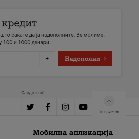
 кредит
а што сакате да ја надополните. Ве молиме,
у 100 и 1000 денари.
-
+
Надополни
Следете нè
На почеток
Мобилна апликација