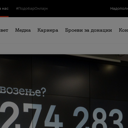
а нас
#ПодобарОнлајн
Надополн
свет
Медиа
Кариера
Броеви за донации
Кон