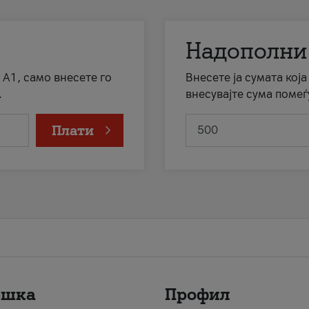
Надополни
 А1, само внесете го
Внесете ја сумата кој
.
внесувајте сума помеѓ
Плати
ршка
Профил