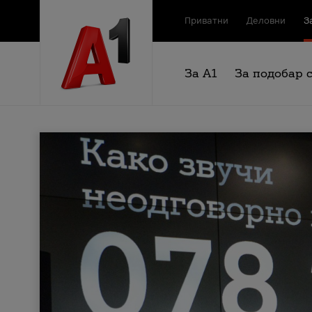
Приватни
Деловни
З
За А1
За подобар 