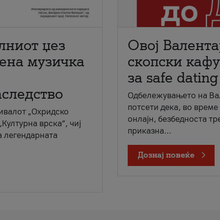
лниот џез
Овој Валента
мена музичка
скопски кафу
за safe dating
аследство
Одбележувањето на Вал
потсети дека, во време
ивалот „Охридско
онлајн, безбедноста тр
„Културна врска“, чиј
приказна...
а легендарната
Дознај повеќе