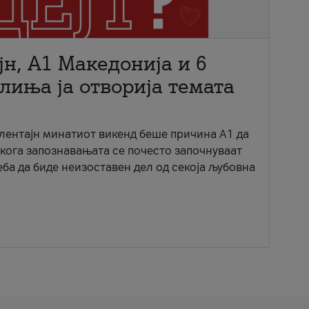
јн, A1 Македонија и 6
лиња ја отворија темата
ентајн минатиот викенд беше причина А1 да
 кога запознавањата се почесто започнуваат
еба да биде неизоставен дел од секоја љубовна