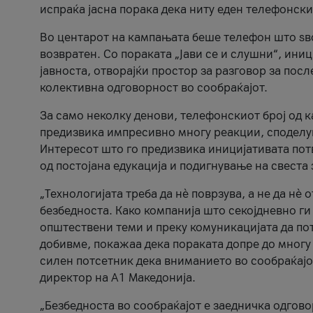
испраќа јасна порака дека ниту еден телефонск
Во центарот на кампањата беше телефон што ѕво
возвратен. Со пораката „Јави се и слушни“, ини
јавноста, отворајќи простор за разговор за пос
колективна одговорност во сообраќајот.
За само неколку денови, телефонскиот број од 
предизвика импресивно многу реакции, споделу
Интересот што го предизвика иницијативата потв
од постојана едукација и подигнување на свеста 
„Технологијата треба да нè поврзува, а не да нè 
безбедноста. Како компанија што секојдневно г
општествени теми и преку комуникацијата да по
добивме, покажаа дека пораката допре до многу 
силен потсетник дека вниманието во сообраќајо
директор на А1 Македонија.
„Безбедноста во сообраќајот е заедничка одгов