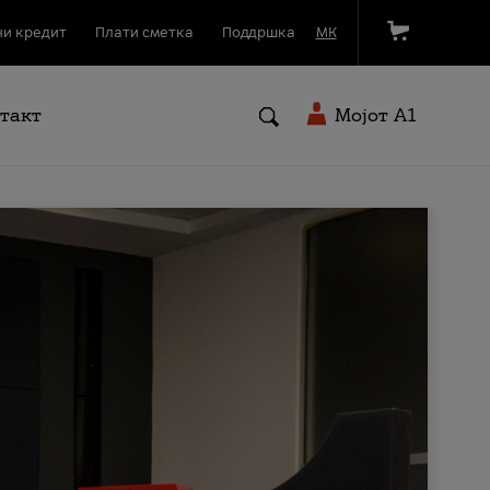
и кредит
Плати сметка
Поддршка
МК
такт
Мојот A1