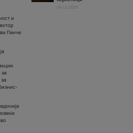
04.12.2025
1
ност и
сектор
ави Панче
ја
еакции
 за
 за
бизнис-
кедонија
повеќе
 во