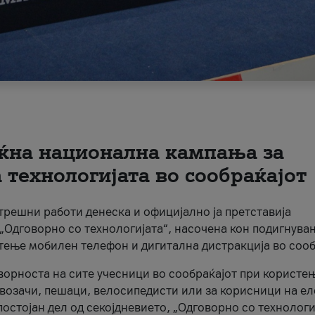
ќна национална кампања за
технологијата во сообраќајот
трешни работи денеска и официјално ја претставија
Одговорно со технологијата“, насочена кон подигнува
стење мобилен телефон и дигитална дистракција во сооб
ворноста на сите учесници во сообраќајот при користе
а возачи, пешаци, велосипедисти или за корисници на е
остојан дел од секојдневието, „Одговорно со технологи