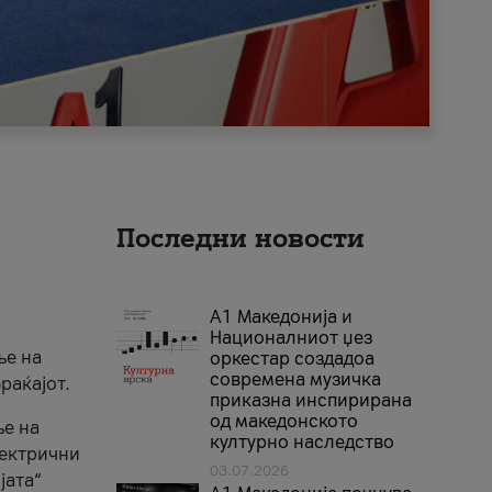
Последни новости
А1 Македонија и
Националниот џез
ње на
оркестар создадоа
современа музичка
раќајот.
приказна инспирирана
од македонското
ње на
културно наследство
лектрични
03.07.2026
јата“