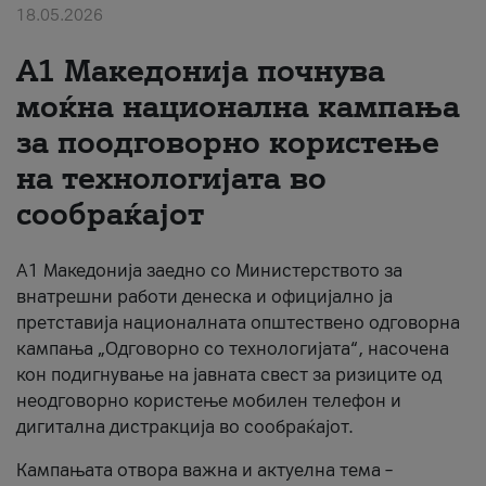
18.05.2026
За нас
A1 Македонија почнува
#ПодобарОнлајн
моќна национална кампања
за поодговорно користење
на технологијата во
сообраќајот
A1 Македонија заедно со Министерството за
внатрешни работи денеска и официјално ја
претставија националната општествено одговорна
кампања „Одговорно со технологијата“, насочена
кон подигнување на јавната свест за ризиците од
неодговорно користење мобилен телефон и
дигитална дистракција во сообраќајот.
Кампањата отвора важна и актуелна тема –