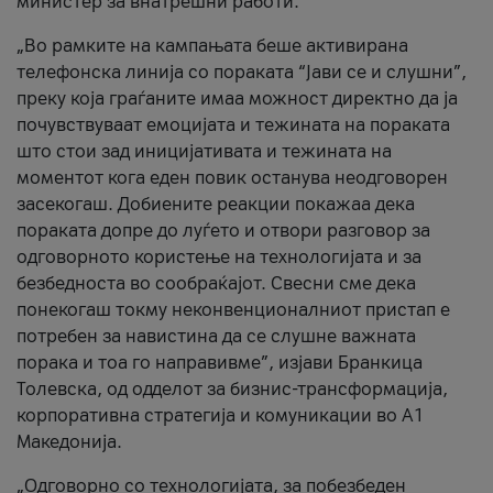
министер за внатрешни работи.
„Во рамките на кампањата беше активирана
телефонска линија со пораката “Јави се и слушни”,
преку која граѓаните имаа можност директно да ја
почувствуваат емоцијата и тежината на пораката
што стои зад иницијативата и тежината на
моментот кога еден повик останува неодговорен
засекогаш. Добиените реакции покажаа дека
пораката допре до луѓето и отвори разговор за
одговорното користење на технологијата и за
безбедноста во сообраќајот. Свесни сме дека
понекогаш токму неконвенционалниот пристап е
потребен за навистина да се слушне важната
порака и тоа го направивме”, изјави Бранкица
Толевска, од одделот за бизнис-трансформација,
корпоративна стратегија и комуникации во А1
Македонија.
„Одговорно со технологијата, за побезбеден