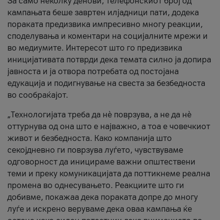
За само неколку денови, телефонскиот број од
кампањата беше завртен илјадници пати, додека
пораката предизвика импресивно многу реакции,
споделувања и коментари на социјалните мрежи и
во медиумите. Интересот што го предизвика
иницијативата потврди дека темата силно ја допира
јавноста и ја отвора потребата од постојана
едукација и подигнување на свеста за безбедноста
во сообраќајот.
„Технологијата треба да нè поврзува, а не да нè
оттурнува од она што е најважно, а тоа е човечкиот
живот и безбедноста. Како компанија што
секојдневно ги поврзува луѓето, чувствуваме
одговорност да иницираме важни општествени
теми и преку комуникацијата да поттикнеме реална
промена во однесувањето. Реакциите што ги
добивме, покажаа дека пораката допре до многу
луѓе и искрено веруваме дека оваа кампања ќе