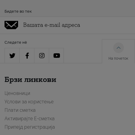
Бидете во тек
Следете нè
На почеток
Брзи линкови
Ценовници
Услови за користење
Плати сметка
Активирајте Е-сметка
Припејд регистрација