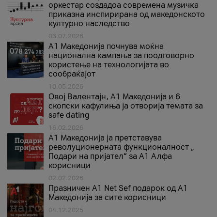
оркестар создадоа современа музичка
приказна инспирирана од македонското
културно наследство
03.07.2026
A1 Македонија почнува моќна
национална кампања за поодговорно
користење на технологијата во
сообраќајот
18.05.2026
Овој Валентајн, A1 Македонија и 6
скопски кафулиња ја отворија темата за
safe dating
16.02.2026
А1 Македонија ја претставува
револуционерната функционалност „
Подари на пријател“ за А1 Алфа
корисници
02.02.2026
Празничен A1 Net Sеf подарок од А1
Македонија за сите корисници
04.12.2025