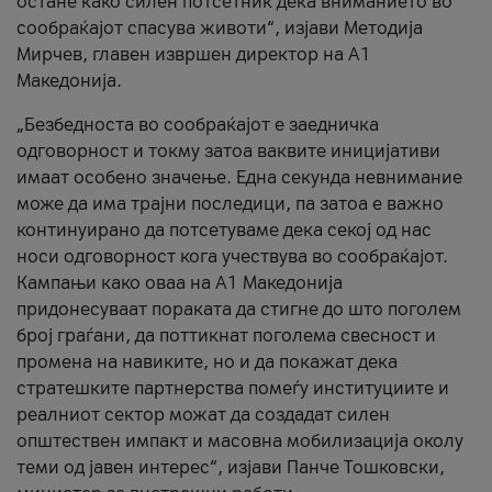
остане како силен потсетник дека вниманието во
сообраќајот спасува животи“, изјави Методија
Мирчев, главен извршен директор на А1
Македонија.
„Безбедноста во сообраќајот е заедничка
одговорност и токму затоа ваквите иницијативи
имаат особено значење. Една секунда невнимание
може да има трајни последици, па затоа е важно
континуирано да потсетуваме дека секој од нас
носи одговорност кога учествува во сообраќајот.
Кампањи како оваа на A1 Македонија
придонесуваат пораката да стигне до што поголем
број граѓани, да поттикнат поголема свесност и
промена на навиките, но и да покажат дека
стратешките партнерства помеѓу институциите и
реалниот сектор можат да создадат силен
општествен импакт и масовна мобилизација околу
теми од јавен интерес“, изјави Панче Тошковски,