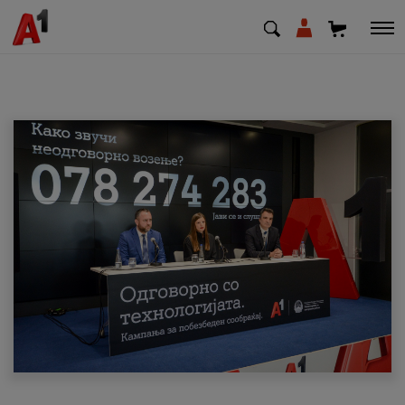
МК
EN
SQ
Приватни
Деловни
Поддршка
Надополни кредит
Плати сметка