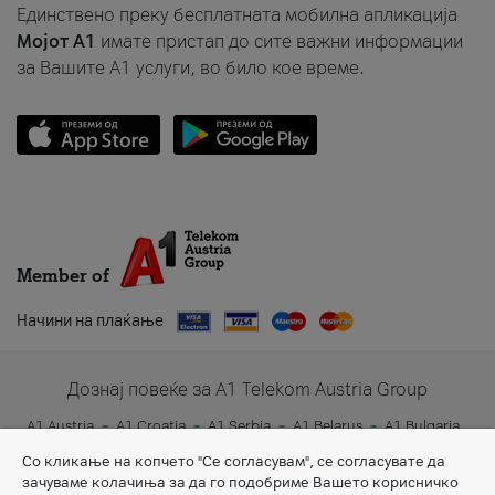
Единствено преку бесплатната мобилна апликација
Мојот A1
имате пристап до сите важни информации
за Вашите A1 услуги, во било кое време.
Member of
Начини на плаќање
Дознај повеќе за A1 Telekom Austria Group
A1 Austria
A1 Croatia
A1 Serbia
A1 Belarus
A1 Bulgaria
A1 Slovenia
A1 Digital
Со кликање на копчето "Се согласувам", се согласувате да
зачуваме колачиња за да го подобриме Вашето корисничко