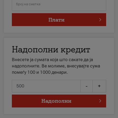
Број на сметка
Плати
Надополни кредит
Внесете ја сумата која што сакате да ја
надополните. Ве молиме, внесувајте сума
помеѓу 100 и 1000 денари.
-
+
Надополни