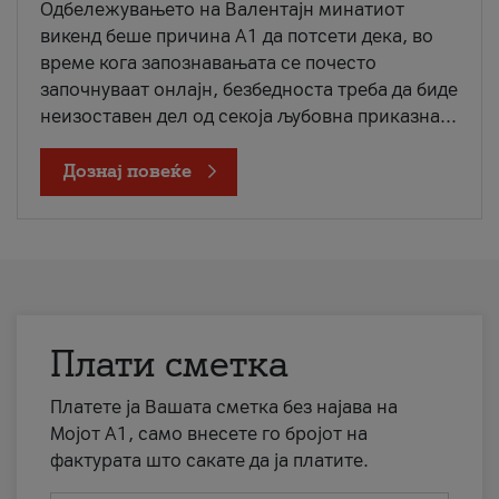
Одбележувањето на Валентајн минатиот
викенд беше причина А1 да потсети дека, во
време кога запознавањата се почесто
започнуваат онлајн, безбедноста треба да биде
неизоставен дел од секоја љубовна приказна...
Дознај повеќе
Плати сметка
Платете ја Вашата сметка без најава на
Мојот А1, само внесете го бројот на
фактурата што сакате да ја платите.