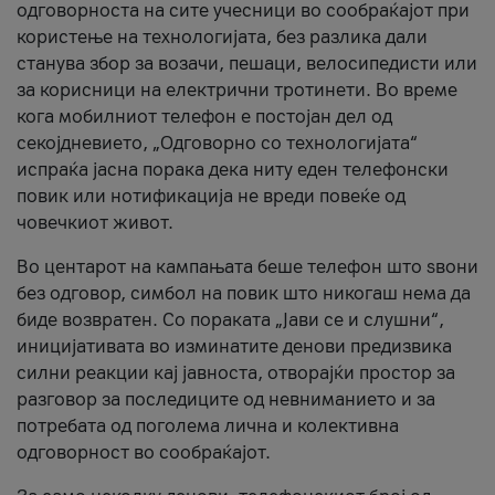
одговорноста на сите учесници во сообраќајот при
користење на технологијата, без разлика дали
станува збор за возачи, пешаци, велосипедисти или
за корисници на електрични тротинети. Во време
кога мобилниот телефон е постојан дел од
секојдневието, „Одговорно со технологијата“
испраќа јасна порака дека ниту еден телефонски
повик или нотификација не вреди повеќе од
човечкиот живот.
Во центарот на кампањата беше телефон што ѕвони
без одговор, симбол на повик што никогаш нема да
биде возвратен. Со пораката „Јави се и слушни“,
иницијативата во изминатите денови предизвика
силни реакции кај јавноста, отворајќи простор за
разговор за последиците од невниманието и за
потребата од поголема лична и колективна
одговорност во сообраќајот.