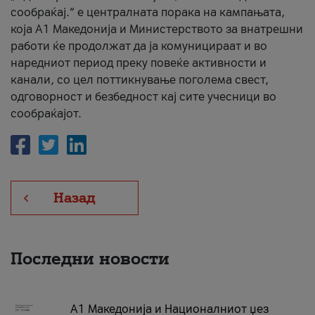
сообраќај.“ е централната порака на кампањата,
која A1 Македонија и Министерството за внатрешни
работи ќе продолжат да ја комуницираат и во
наредниот период преку повеќе активности и
канали, со цел поттикнување поголема свест,
одговорност и безбедност кај сите учесници во
сообраќајот.
Назад
Последни новости
А1 Македонија и Националниот џез