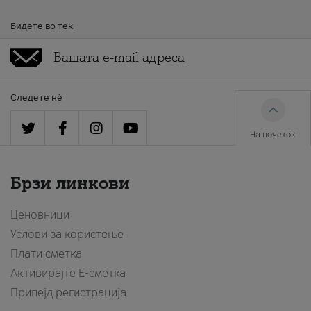
Бидете во тек
Следете нè
На почеток
Брзи линкови
Ценовници
Услови за користење
Плати сметка
Активирајте Е-сметка
Припејд регистрација