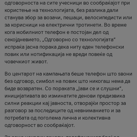
одговорноста на сите учесници во сообраќајот при
користење на технологијата, без разлика дали
станува збор за возачи, пешаци, велосипедисти или
за корисници на електрични тротинети. Во време
кога мобилниот телефон е постојан дел од
секојдневието, „Одговорно со технологијата“
испраќа јасна порака дека ниту еден телефонски
повик или нотификација не вреди повеќе од
човечкиот живот.
Во центарот на кампањата беше телефон што ѕвони
без одговор, симбол на повик што никогаш нема да
биде возвратен. Со пораката „Јави се и слушни“,
иницијативата во изминатите денови предизвика
силни реакции кај јавноста, отворајќи простор за
разговор за последиците од невниманието и за
потребата од поголема лична и колективна
одговорност во сообраќајот.