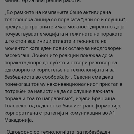
министер за внатрешни работи.
„Во рамките на кампањата беше активирана
телефонска линија со пораката “Јави се и слушни”,
преку која граѓаните имаа можност директно да ја
почувствуваат емоцијата и тежината на пораката
што стои зад иницијативата и тежината на
моментот кога еден повик останува неодговорен
засекогаш. Добиените реакции покажаа дека
пораката допре до луѓето и отвори разговор за
одговорното користење на технологијата и за
безбедноста во сообраќајот. Свесни сме дека
понекогаш токму неконвенционалниот пристап е
потребен за навистина да се слушне важната
порака и тоа го направивме”, изјави Бранкица
Толевска, од одделот за бизнис-трансформација,
корпоративна стратегија и комуникации во А1
Македонија.
„Одговорно со технологијата, за побезбеден