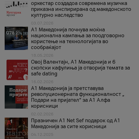
оркестар создадоа современа музичка
приказна инспирирана од македонското
културно наследство
03.07.2026
A1 Македонија почнува моќна
национална кампања за поодговорно
користење на технологијата во
сообраќајот
18.05.2026
Овој Валентајн, A1 Македонија и 6
скопски кафулиња ја отворија темата за
safe dating
16.02.2026
А1 Македонија ја претставува
револуционерната функционалност „
Подари на пријател“ за А1 Алфа
корисници
02.02.2026
Празничен A1 Net Sеf подарок од А1
Македонија за сите корисници
04.12.2025