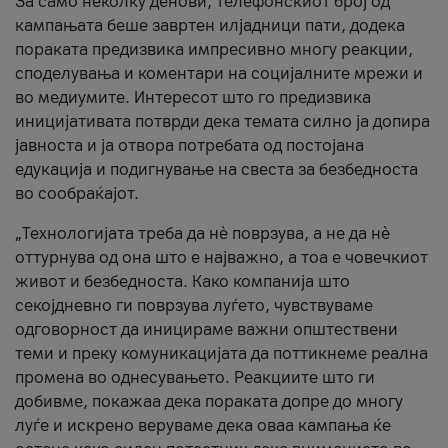
За само неколку денови, телефонскиот број од
кампањата беше завртен илјадници пати, додека
пораката предизвика импресивно многу реакции,
споделувања и коментари на социјалните мрежи и
во медиумите. Интересот што го предизвика
иницијативата потврди дека темата силно ја допира
јавноста и ја отвора потребата од постојана
едукација и подигнување на свеста за безбедноста
во сообраќајот.
„Технологијата треба да нè поврзува, а не да нè
оттурнува од она што е најважно, а тоа е човечкиот
живот и безбедноста. Како компанија што
секојдневно ги поврзува луѓето, чувствуваме
одговорност да иницираме важни општествени
теми и преку комуникацијата да поттикнеме реална
промена во однесувањето. Реакциите што ги
добивме, покажаа дека пораката допре до многу
луѓе и искрено веруваме дека оваа кампања ќе