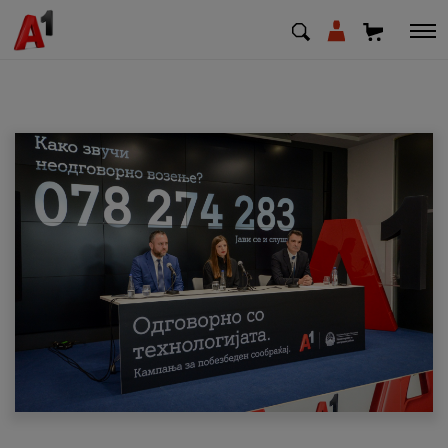
МК
EN
SQ
Приватни
Деловни
Поддршка
Надополни кредит
Плати сметка