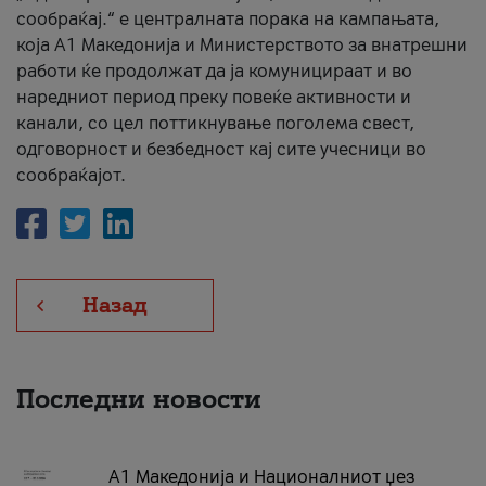
сообраќај.“ е централната порака на кампањата,
која A1 Македонија и Министерството за внатрешни
работи ќе продолжат да ја комуницираат и во
наредниот период преку повеќе активности и
канали, со цел поттикнување поголема свест,
одговорност и безбедност кај сите учесници во
сообраќајот.
Назад
Последни новости
А1 Македонија и Националниот џез