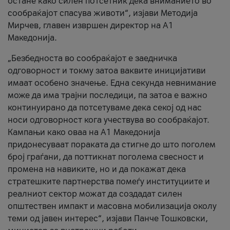
остане како силен потсетник дека вниманието во
сообраќајот спасува животи“, изјави Методија
Мирчев, главен извршен директор на А1
Македонија.
„Безбедноста во сообраќајот е заедничка
одговорност и токму затоа ваквите иницијативи
имаат особено значење. Една секунда невнимание
може да има трајни последици, па затоа е важно
континуирано да потсетуваме дека секој од нас
носи одговорност кога учествува во сообраќајот.
Кампањи како оваа на A1 Македонија
придонесуваат пораката да стигне до што поголем
број граѓани, да поттикнат поголема свесност и
промена на навиките, но и да покажат дека
стратешките партнерства помеѓу институциите и
реалниот сектор можат да создадат силен
општествен импакт и масовна мобилизација околу
теми од јавен интерес“, изјави Панче Тошковски,