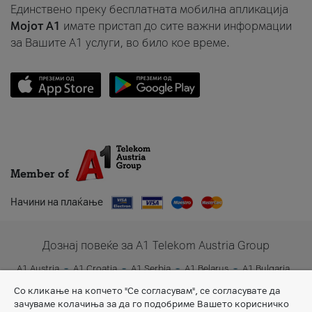
Единствено преку бесплатната мобилна апликација
Мојот A1
имате пристап до сите важни информации
за Вашите A1 услуги, во било кое време.
Member of
Начини на плаќање
Дознај повеќе за A1 Telekom Austria Group
A1 Austria
A1 Croatia
A1 Serbia
A1 Belarus
A1 Bulgaria
A1 Slovenia
A1 Digital
Со кликање на копчето "Се согласувам", се согласувате да
зачуваме колачиња за да го подобриме Вашето корисничко