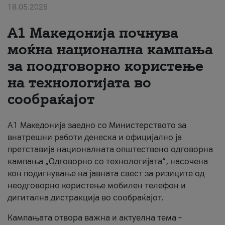
18.05.2026
За нас
A1 Македонија почнува
#ПодобарОнлајн
моќна национална кампања
за поодговорно користење
на технологијата во
сообраќајот
A1 Македонија заедно со Министерството за
внатрешни работи денеска и официјално ја
претставија националната општествено одговорна
кампања „Одговорно со технологијата“, насочена
кон подигнување на јавната свест за ризиците од
неодговорно користење мобилен телефон и
дигитална дистракција во сообраќајот.
Кампањата отвора важна и актуелна тема –