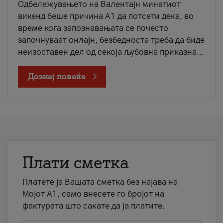
Одбележувањето на Валентајн минатиот
викенд беше причина А1 да потсети дека, во
време кога запознавањата се почесто
започнуваат онлајн, безбедноста треба да биде
неизоставен дел од секоја љубовна приказна...
Дознај повеќе
Плати сметка
Платете ја Вашата сметка без најава на
Мојот А1, само внесете го бројот на
фактурата што сакате да ја платите.