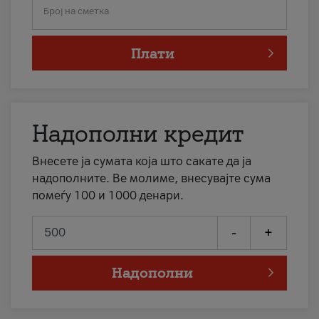
Број на сметка
Плати
Надополни кредит
Внесете ја сумата која што сакате да ја
надополните. Ве молиме, внесувајте сума
помеѓу 100 и 1000 денари.
-
+
Надополни