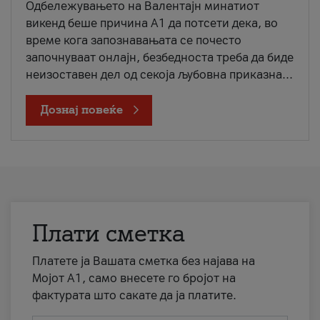
Одбележувањето на Валентајн минатиот
викенд беше причина А1 да потсети дека, во
време кога запознавањата се почесто
започнуваат онлајн, безбедноста треба да биде
неизоставен дел од секоја љубовна приказна...
Дознај повеќе
Плати сметка
Платете ја Вашата сметка без најава на
Мојот А1, само внесете го бројот на
фактурата што сакате да ја платите.