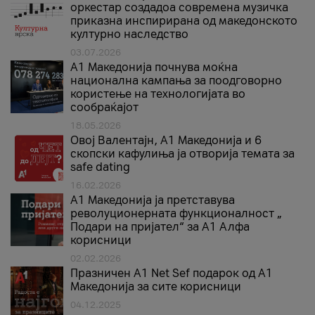
оркестар создадоа современа музичка
приказна инспирирана од македонското
културно наследство
03.07.2026
A1 Македонија почнува моќна
национална кампања за поодговорно
користење на технологијата во
сообраќајот
18.05.2026
Овој Валентајн, A1 Македонија и 6
скопски кафулиња ја отворија темата за
safe dating
16.02.2026
А1 Македонија ја претставува
револуционерната функционалност „
Подари на пријател“ за А1 Алфа
корисници
02.02.2026
Празничен A1 Net Sеf подарок од А1
Македонија за сите корисници
04.12.2025