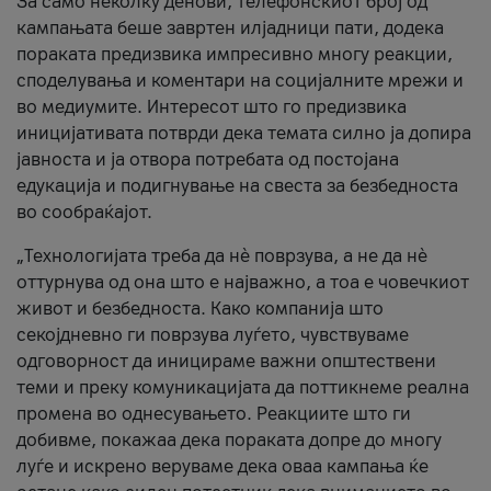
За само неколку денови, телефонскиот број од
кампањата беше завртен илјадници пати, додека
пораката предизвика импресивно многу реакции,
споделувања и коментари на социјалните мрежи и
во медиумите. Интересот што го предизвика
иницијативата потврди дека темата силно ја допира
јавноста и ја отвора потребата од постојана
едукација и подигнување на свеста за безбедноста
во сообраќајот.
„Технологијата треба да нè поврзува, а не да нè
оттурнува од она што е најважно, а тоа е човечкиот
живот и безбедноста. Како компанија што
секојдневно ги поврзува луѓето, чувствуваме
одговорност да иницираме важни општествени
теми и преку комуникацијата да поттикнеме реална
промена во однесувањето. Реакциите што ги
добивме, покажаа дека пораката допре до многу
луѓе и искрено веруваме дека оваа кампања ќе