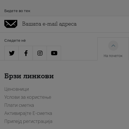
Бидете во тек
Следете нè
На почеток
Брзи линкови
Ценовници
Услови за користење
Плати сметка
Активирајте Е-сметка
Припејд регистрација