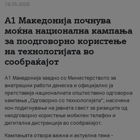
18.05.2026
За нас
A1 Македонија почнува
#ПодобарОнлајн
моќна национална кампања
за поодговорно користење
на технологијата во
сообраќајот
A1 Македонија заедно со Министерството за
внатрешни работи денеска и официјално ја
претставија националната општествено одговорна
кампања „Одговорно со технологијата“, насочена
кон подигнување на јавната свест за ризиците од
неодговорно користење мобилен телефон и
дигитална дистракција во сообраќајот.
Кампањата отвора важна и актуелна тема –