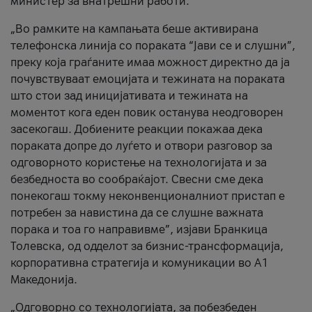
министер за внатрешни работи.
„Во рамките на кампањата беше активирана
телефонска линија со пораката “Јави се и слушни”,
преку која граѓаните имаа можност директно да ја
почувствуваат емоцијата и тежината на пораката
што стои зад иницијативата и тежината на
моментот кога еден повик останува неодговорен
засекогаш. Добиените реакции покажаа дека
пораката допре до луѓето и отвори разговор за
одговорното користење на технологијата и за
безбедноста во сообраќајот. Свесни сме дека
понекогаш токму неконвенционалниот пристап е
потребен за навистина да се слушне важната
порака и тоа го направивме”, изјави Бранкица
Толевска, од одделот за бизнис-трансформација,
корпоративна стратегија и комуникации во А1
Македонија.
„Одговорно со технологијата, за побезбеден