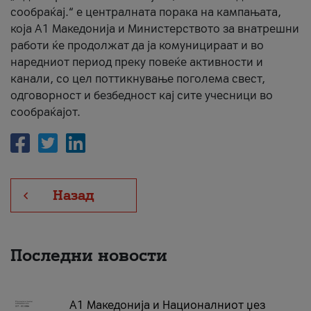
сообраќај.“ е централната порака на кампањата,
која A1 Македонија и Министерството за внатрешни
работи ќе продолжат да ја комуницираат и во
наредниот период преку повеќе активности и
канали, со цел поттикнување поголема свест,
одговорност и безбедност кај сите учесници во
сообраќајот.
Назад
Последни новости
А1 Македонија и Националниот џез