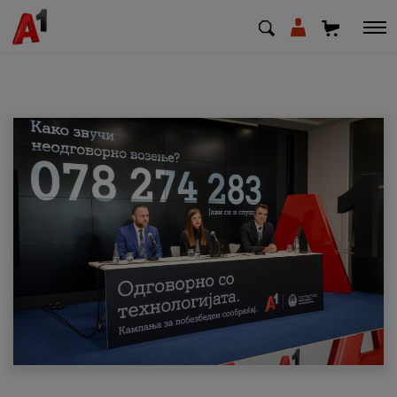
МК
EN
SQ
Приватни
Деловни
Поддршка
Надополни кредит
Плати сметка