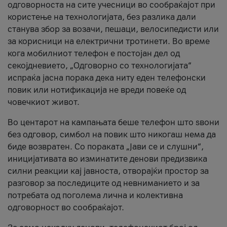
одговорноста на сите учесници во сообраќајот при
користење на технологијата, без разлика дали
станува збор за возачи, пешаци, велосипедисти или
за корисници на електрични тротинети. Во време
кога мобилниот телефон е постојан дел од
секојдневието, „Одговорно со технологијата“
испраќа јасна порака дека ниту еден телефонски
повик или нотификација не вреди повеќе од
човечкиот живот.
Во центарот на кампањата беше телефон што ѕвони
без одговор, симбол на повик што никогаш нема да
биде возвратен. Со пораката „Јави се и слушни“,
иницијативата во изминатите денови предизвика
силни реакции кај јавноста, отворајќи простор за
разговор за последиците од невниманието и за
потребата од поголема лична и колективна
одговорност во сообраќајот.