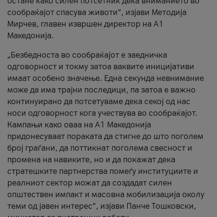
остане како силен потсетник дека вниманието во
сообраќајот спасува животи“, изјави Методија
Мирчев, главен извршен директор на А1
Македонија.
„Безбедноста во сообраќајот е заедничка
одговорност и токму затоа ваквите иницијативи
имаат особено значење. Една секунда невнимание
може да има трајни последици, па затоа е важно
континуирано да потсетуваме дека секој од нас
носи одговорност кога учествува во сообраќајот.
Кампањи како оваа на A1 Македонија
придонесуваат пораката да стигне до што поголем
број граѓани, да поттикнат поголема свесност и
промена на навиките, но и да покажат дека
стратешките партнерства помеѓу институциите и
реалниот сектор можат да создадат силен
општествен импакт и масовна мобилизација околу
теми од јавен интерес“, изјави Панче Тошковски,