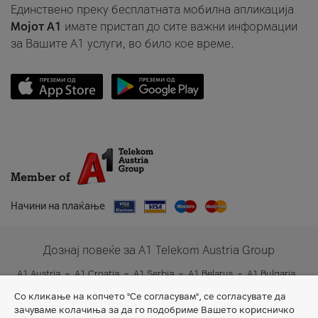
Единствено преку бесплатната мобилна апликација
Мојот A1
имате пристап до сите важни информации
за Вашите A1 услуги, во било кое време.
Member of
Начини на плаќање
Дознај повеќе за A1 Telekom Austria Group
A1 Austria
A1 Croatia
A1 Serbia
A1 Belarus
A1 Bulgaria
A1 Slovenia
A1 Digital
Со кликање на копчето "Се согласувам", се согласувате да
зачуваме колачиња за да го подобриме Вашето корисничко