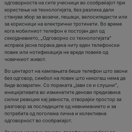
одговорноста на сите учесници во сообраќајот при
користење на технологијата, без разлика дали
станува збор за возачи, пешаци, велосипедисти или
за корисници на електрични тротинети. Во време
кога мобилниот телефон е постојан дел од
секојдневието, „Одговорно со технологијата“
испраќа јасна порака дека ниту еден телефонски
повик или нотификација не вреди повеќе од
човечкиот живот.
Во центарот на кампањата беше телефон што ѕвони
без одговор, симбол на повик што никогаш нема да
биде возвратен. Со пораката „Јави се и слушни“,
иницијативата во изминатите денови предизвика
силни реакции кај јавноста, отворајќи простор за
разговор за последиците од невниманието и за
потребата од поголема лична и колективна
одговорност во сообраќајот.