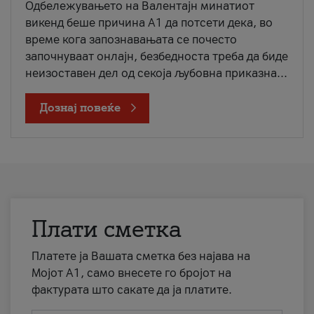
Одбележувањето на Валентајн минатиот
викенд беше причина А1 да потсети дека, во
време кога запознавањата се почесто
започнуваат онлајн, безбедноста треба да биде
неизоставен дел од секоја љубовна приказна...
Дознај повеќе
Плати сметка
Платете ја Вашата сметка без најава на
Мојот А1, само внесете го бројот на
фактурата што сакате да ја платите.