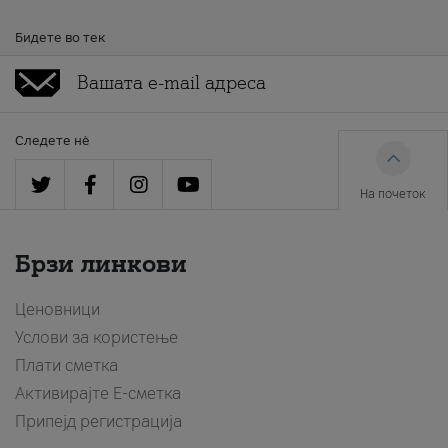
Бидете во тек
Следете нè
На почеток
Брзи линкови
Ценовници
Услови за користење
Плати сметка
Активирајте Е-сметка
Припејд регистрација