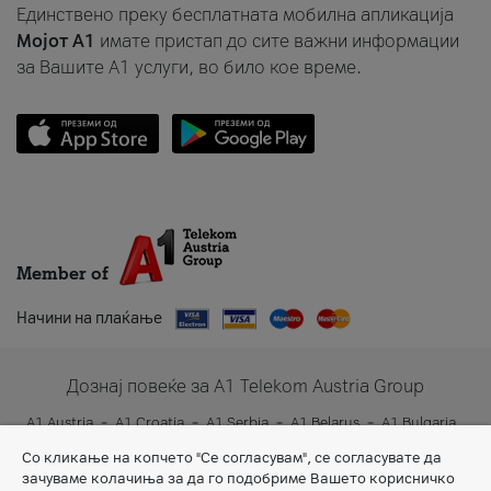
Единствено преку бесплатната мобилна апликација
Мојот A1
имате пристап до сите важни информации
за Вашите A1 услуги, во било кое време.
Member of
Начини на плаќање
Дознај повеќе за A1 Telekom Austria Group
A1 Austria
A1 Croatia
A1 Serbia
A1 Belarus
A1 Bulgaria
A1 Slovenia
A1 Digital
Со кликање на копчето "Се согласувам", се согласувате да
зачуваме колачиња за да го подобриме Вашето корисничко