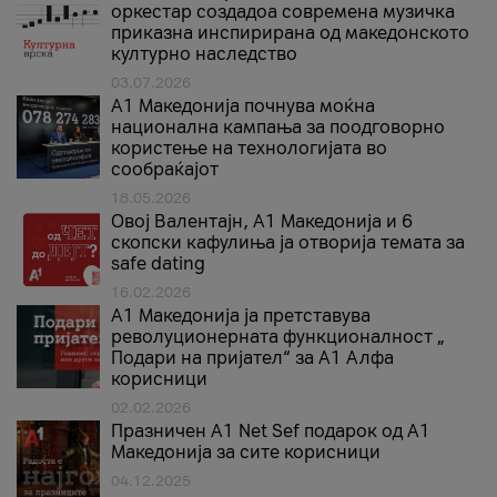
оркестар создадоа современа музичка
приказна инспирирана од македонското
културно наследство
03.07.2026
A1 Македонија почнува моќна
национална кампања за поодговорно
користење на технологијата во
сообраќајот
18.05.2026
Овој Валентајн, A1 Македонија и 6
скопски кафулиња ја отворија темата за
safe dating
16.02.2026
А1 Македонија ја претставува
револуционерната функционалност „
Подари на пријател“ за А1 Алфа
корисници
02.02.2026
Празничен A1 Net Sеf подарок од А1
Македонија за сите корисници
04.12.2025