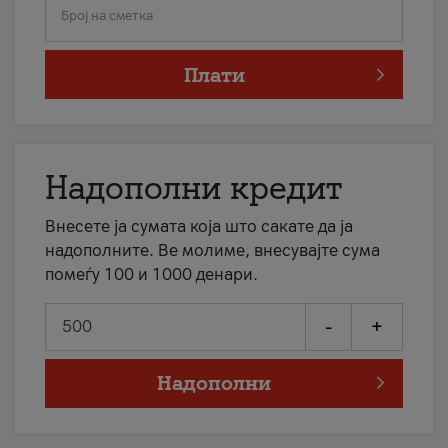
Број на сметка
Плати
Надополни кредит
Внесете ја сумата која што сакате да ја
надополните. Ве молиме, внесувајте сума
помеѓу 100 и 1000 денари.
-
+
Надополни