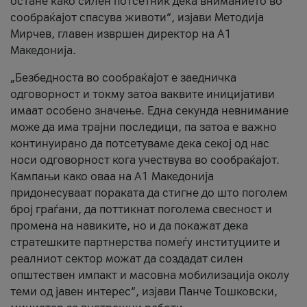
остане како силен потсетник дека вниманието во
сообраќајот спасува животи“, изјави Методија
Мирчев, главен извршен директор на А1
Македонија.
„Безбедноста во сообраќајот е заедничка
одговорност и токму затоа ваквите иницијативи
имаат особено значење. Една секунда невнимание
може да има трајни последици, па затоа е важно
континуирано да потсетуваме дека секој од нас
носи одговорност кога учествува во сообраќајот.
Кампањи како оваа на A1 Македонија
придонесуваат пораката да стигне до што поголем
број граѓани, да поттикнат поголема свесност и
промена на навиките, но и да покажат дека
стратешките партнерства помеѓу институциите и
реалниот сектор можат да создадат силен
општествен импакт и масовна мобилизација околу
теми од јавен интерес“, изјави Панче Тошковски,