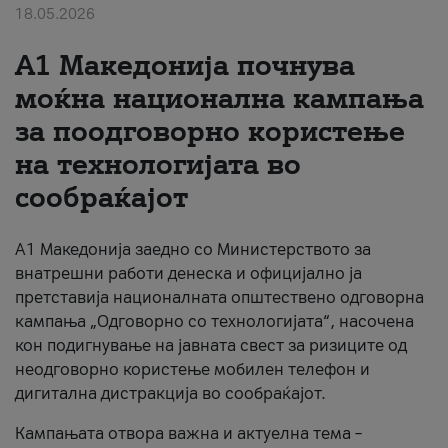
18.05.2026
За нас
A1 Македонија почнува
#ПодобарОнлајн
моќна национална кампања
за поодговорно користење
на технологијата во
сообраќајот
A1 Македонија заедно со Министерството за
внатрешни работи денеска и официјално ја
претставија националната општествено одговорна
кампања „Одговорно со технологијата“, насочена
кон подигнување на јавната свест за ризиците од
неодговорно користење мобилен телефон и
дигитална дистракција во сообраќајот.
Кампањата отвора важна и актуелна тема –