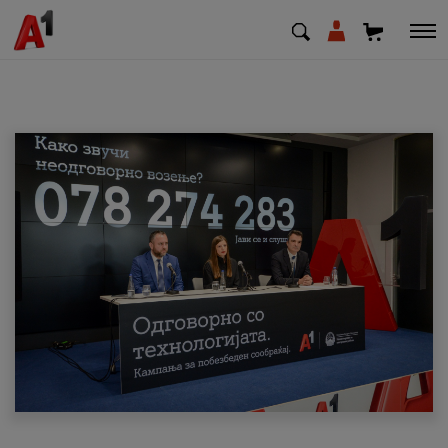
МК
EN
SQ
Приватни
Деловни
Поддршка
Надополни кредит
Плати сметка