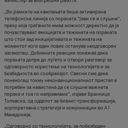
министер за внатрешни работи.
„Во рамките на кампањата беше активирана
телефонска линија со пораката “Јави се и слушни”,
преку која граѓаните имаа можност директно да ја
почувствуваат емоцијата и тежината на пораката
што стои зад иницијативата и тежината на
моментот кога еден повик останува неодговорен
засекогаш. Добиените реакции покажаа дека
пораката допре до луѓето и отвори разговор за
одговорното користење на технологијата и за
безбедноста во сообраќајот. Свесни сме дека
понекогаш токму неконвенционалниот пристап е
потребен за навистина да се слушне важната
порака и тоа го направивме”, изјави Бранкица
Толевска, од одделот за бизнис-трансформација,
корпоративна стратегија и комуникации во А1
Македонија.
„Одговорно со технологијата, за побезбеден