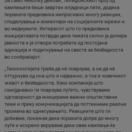
За само неколку денови, телефонскиот број од
кампањата беше завртен илјадници пати, додека
пораката предизвика импресивно многу реакции,
споделувања и коментари на социјалните мрежи и
во медиумите. Интересот што го предизвика
иницијативата потврди дека темата силно ја допира
јавноста и ја отвора потребата од постојана
едукација и подигнување на свеста за безбедноста
во сообраќајот.
„Технологијата треба да нè поврзува, а не да нè
оттурнува од она што е најважно, а тоа е човечкиот
живот и безбедноста. Како компанија што
секојдневно ги поврзува луѓето, чувствуваме
одговорност да иницираме важни општествени
теми и преку комуникацијата да поттикнеме реална
промена во однесувањето. Реакциите што ги
добивме, покажаа дека пораката допре до многу
луѓе и искрено веруваме дека оваа кампања ќе