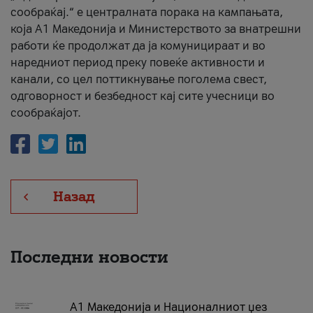
сообраќај.“ е централната порака на кампањата,
која A1 Македонија и Министерството за внатрешни
работи ќе продолжат да ја комуницираат и во
наредниот период преку повеќе активности и
канали, со цел поттикнување поголема свест,
одговорност и безбедност кај сите учесници во
сообраќајот.
Назад
Последни новости
А1 Македонија и Националниот џез