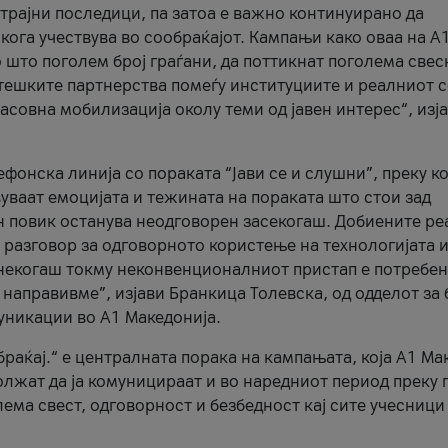
трајни последици, па затоа е важно континуирано да
 кога учествува во сообраќајот. Кампањи како оваа на A
 што поголем број граѓани, да поттикнат поголема свес
атешките партнерства помеѓу институциите и реалниот 
асовна мобилизација околу теми од јавен интерес“, изј
онска линија со пораката “Јави се и слушни”, преку ко
уваат емоцијата и тежината на пораката што стои зад
н повик останува неодговорен засекогаш. Добиените р
 разговор за одговорното користење на технологијата и
онекогаш токму неконвенционалниот пристап е потребен
 направивме”, изјави Бранкица Толевска, од одделот за 
уникации во А1 Македонија.
браќај.“ е централната порака на кампањата, која A1 Ма
лжат да ја комуницираат и во наредниот период преку 
ема свест, одговорност и безбедност кај сите учесници