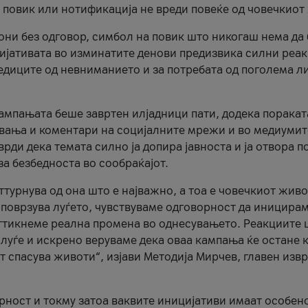
и повик или нотификација не вреди повеќе од човечкиот
ни без одговор, симбол на повик што никогаш нема да
цијативата во изминатите денови предизвика силни реак
ледиците од невниманието и за потребата од поголема л
кампањата беше завртен илјадници пати, додека поракат
вања и коментари на социјалните мрежи и во медиумит
рди дека темата силно ја допира јавноста и ја отвора п
за безбедноста во сообраќајот.
оттурнува од она што е најважно, а тоа е човечкиот живо
и поврзува луѓето, чувствуваме одговорност да иницира
ттикнеме реална промена во однесувањето. Реакциите 
луѓе и искрено веруваме дека оваа кампања ќе остане 
т спасува животи“, изјави Методија Мирчев, главен изв
орност и токму затоа ваквите иницијативи имаат особен