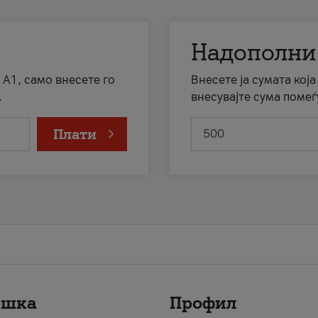
Надополни
 А1, само внесете го
Внесете ја сумата кој
.
внесувајте сума помеѓ
Плати
ршка
Профил