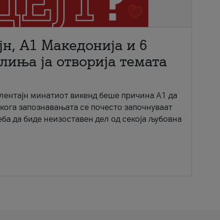
јн, A1 Македонија и 6
лиња ја отворија темата
ентајн минатиот викенд беше причина А1 да
 кога запознавањата се почесто започнуваат
еба да биде неизоставен дел од секоја љубовна