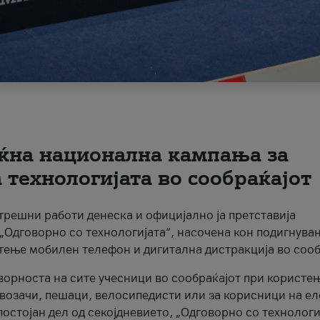
ќна национална кампања за
технологијата во сообраќајот
трешни работи денеска и официјално ја претставија
Одговорно со технологијата“, насочена кон подигнува
стење мобилен телефон и дигитална дистракција во сооб
ворноста на сите учесници во сообраќајот при користе
а возачи, пешаци, велосипедисти или за корисници на е
остојан дел од секојдневието, „Одговорно со технологи