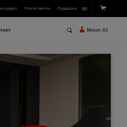
и кредит
Плати сметка
Поддршка
МК
такт
Мојот A1