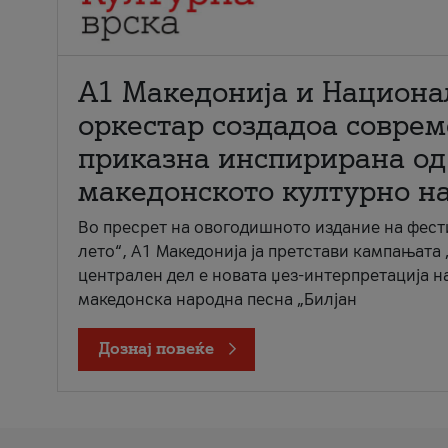
А1 Македонија и Национа
оркестар создадоа совре
приказна инспирирана од
македонското културно н
Во пресрет на овогодишното издание на фест
лето“, А1 Македонија ја претстави кампањата 
централен дел е новата џез-интерпретација н
македонска народна песна „Билјан
Дознај повеќе