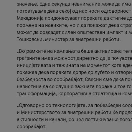
значење. Една секунда невнимание може да има 
потсетуваме дека секој од нас носи одговорност
Македонија придонесуваат пораката да стигне до
промена на навиките, но и да покажат дека стр
можат да создадат силен општествен импакт и м
Тошковски, министер за внатрешни работи.
„Во рамките на кампањата беше активирана телеф
граѓаните имаа можност директно да ја почувств
иницијативата и тежината на моментот кога еде
покажаа дека пораката допре до луѓето и отвори
безбедноста во сообраќајот. Свесни сме дека п
навистина да се слушне важната порака и тоа го
трансформација, корпоративна стратегија и ком
„Одговорно со технологијата, за побезбеден соо
и Министерството за внатрешни работи ќе продо
активности и канали, со цел поттикнување погол
сообраќајот.