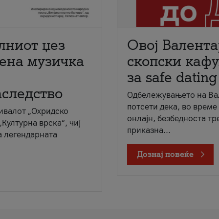
лниот џез
Овој Валента
мена музичка
скопски кафу
за safe dating
аследство
Одбележувањето на Вал
потсети дека, во време
ивалот „Охридско
онлајн, безбедноста тр
„Културна врска“, чиј
приказна...
а легендарната
Дознај повеќе