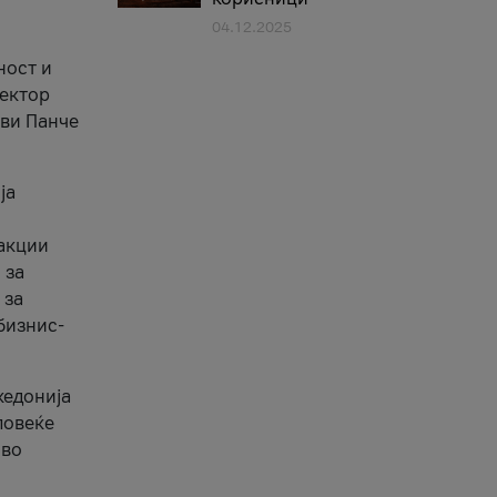
04.12.2025
1
ност и
сектор
ави Панче
ја
еакции
 за
 за
бизнис-
кедонија
повеќе
 во