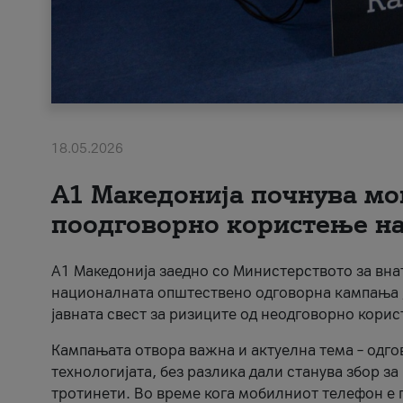
18.05.2026
A1 Македонија почнува мо
поодговорно користење на 
A1 Македонија заедно со Министерството за вна
националната општествено одговорна кампања „
јавната свест за ризиците од неодговорно кори
Кампањата отвора важна и актуелна тема – одго
технологијата, без разлика дали станува збор з
тротинети. Во време кога мобилниот телефон е п