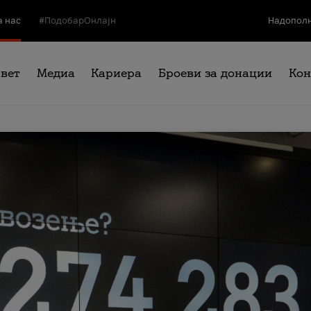
а нас
#ПодобарОнлајн
Надополн
свет
Медиа
Кариера
Броеви за донации
Кон