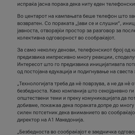
испраќа јасна порака дека ниту еден телефонск
Во центарот на кампањата беше телефон што ѕво
возвратен. Со пораката „Јави се и слушни“, ини
јавноста, отворајќи простор за разговор за пос
колективна одговорност во сообраќајот.
За само неколку денови, телефонскиот број од 
предизвика импресивно многу реакции, споделу
Интересот што го предизвика иницијативата потв
од постојана едукација и подигнување на свеста 
„Технологијата треба да нè поврзува, а не да нè 
безбедноста. Како компанија што секојдневно г
општествени теми и преку комуникацијата да по
добивме, покажаа дека пораката допре до многу 
силен потсетник дека вниманието во сообраќајо
директор на А1 Македонија.
„Безбедноста во сообраќајот е заедничка одгов