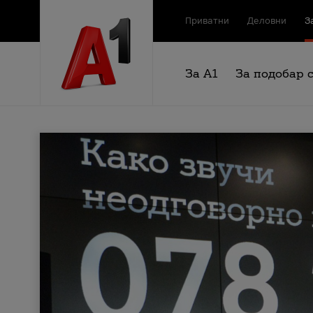
Приватни
Деловни
З
За А1
За подобар 