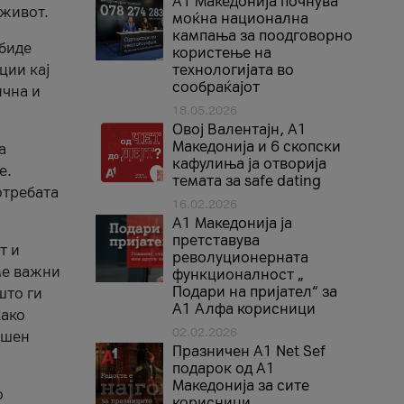
A1 Македонија почнува
 живот.
моќна национална
кампања за поодговорно
 биде
користење на
ции кај
технологијата во
сообраќајот
ична и
18.05.2026
Овој Валентајн, A1
Македонија и 6 скопски
а
кафулиња ја отворија
е.
темата за safe dating
отребата
16.02.2026
А1 Македонија ја
претставува
т и
револуционерната
ме важни
функционалност „
Подари на пријател“ за
што ги
А1 Алфа корисници
како
02.02.2026
ршен
Празничен A1 Net Sеf
подарок од А1
Македонија за сите
о
корисници