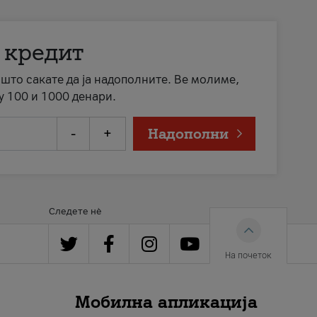
 кредит
а што сакате да ја надополните. Ве молиме,
у 100 и 1000 денари.
-
+
Надополни
Следете нè
На почеток
Мобилна апликација