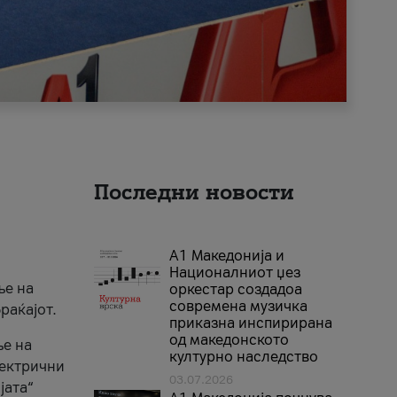
Последни новости
А1 Македонија и
Националниот џез
ње на
оркестар создадоа
современа музичка
раќајот.
приказна инспирирана
од македонското
ње на
културно наследство
лектрични
03.07.2026
јата“