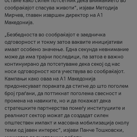
остане како силен потсетник дека вниманието во
сообраќајот спасува животи“, изјави Методија
Мирчев, главен извршен директор на А1
Македонија.
„Безбедноста во сообраќајот е заедничка
одговорност и токму затоа ваквите иницијативи
имаат особено значење. Една секунда невнимание
може да има трајни последици, па затоа е важно
континуирано да потсетуваме дека секој од нас
носи одговорност кога учествува во сообраќајот.
Кампањи како оваа на A1 Македонија
придонесуваат пораката да стигне до што поголем
број граѓани, да поттикнат поголема свесност и
промена на навиките, но и да покажат дека
стратешките партнерства помеѓу институциите и
реалниот сектор можат да создадат силен
општествен импакт и масовна мобилизација околу
теми од јавен интерес“, изјави Панче Тошковски,