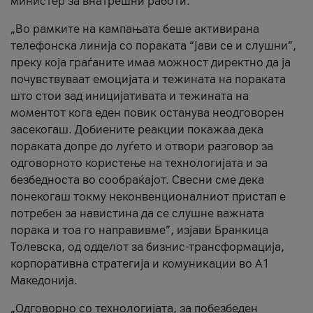
министер за внатрешни работи.
„Во рамките на кампањата беше активирана
телефонска линија со пораката “Јави се и слушни”,
преку која граѓаните имаа можност директно да ја
почувствуваат емоцијата и тежината на пораката
што стои зад иницијативата и тежината на
моментот кога еден повик останува неодговорен
засекогаш. Добиените реакции покажаа дека
пораката допре до луѓето и отвори разговор за
одговорното користење на технологијата и за
безбедноста во сообраќајот. Свесни сме дека
понекогаш токму неконвенционалниот пристап е
потребен за навистина да се слушне важната
порака и тоа го направивме”, изјави Бранкица
Толевска, од одделот за бизнис-трансформација,
корпоративна стратегија и комуникации во А1
Македонија.
„Одговорно со технологијата, за побезбеден