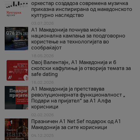
оркестар создадоа современа музичка
приказна инспирирана од македонското
културно наследство
03.07.2026
A1 Македонија почнува моќна
национална кампања за поодговорно
користење на технологијата во
сообраќајот
18.05.2026
Овој Валентајн, A1 Македонија и 6
скопски кафулиња ја отворија темата за
safe dating
16.02.2026
А1 Македонија ја претставува
револуционерната функционалност „
Подари на пријател“ за А1 Алфа
корисници
02.02.2026
Празничен A1 Net Sеf подарок од А1
Македонија за сите корисници
04.12.2025