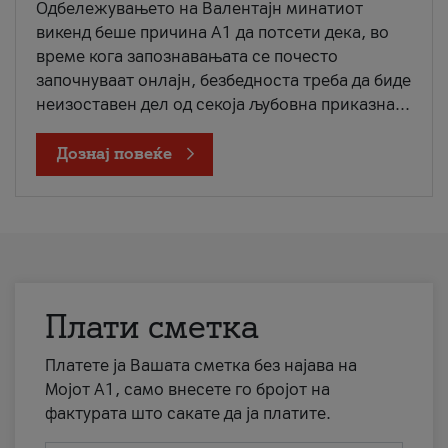
Одбележувањето на Валентајн минатиот
викенд беше причина А1 да потсети дека, во
време кога запознавањата се почесто
започнуваат онлајн, безбедноста треба да биде
неизоставен дел од секоја љубовна приказна...
Дознај повеќе
Плати сметка
Платете ја Вашата сметка без најава на
Мојот А1, само внесете го бројот на
фактурата што сакате да ја платите.