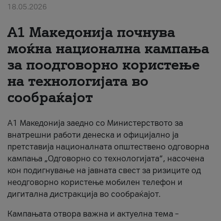
18.05.2026
За нас
A1 Македонија почнува
#ПодобарОнлајн
моќна национална кампања
за поодговорно користење
на технологијата во
сообраќајот
A1 Македонија заедно со Министерството за
внатрешни работи денеска и официјално ја
претставија националната општествено одговорна
кампања „Одговорно со технологијата“, насочена
кон подигнување на јавната свест за ризиците од
неодговорно користење мобилен телефон и
дигитална дистракција во сообраќајот.
Кампањата отвора важна и актуелна тема –