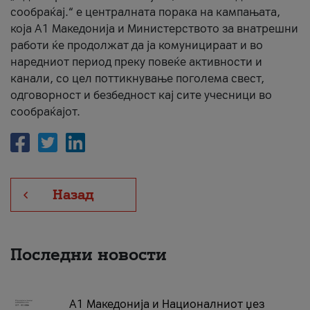
сообраќај.“ е централната порака на кампањата,
која A1 Македонија и Министерството за внатрешни
работи ќе продолжат да ја комуницираат и во
наредниот период преку повеќе активности и
канали, со цел поттикнување поголема свест,
одговорност и безбедност кај сите учесници во
сообраќајот.
Назад
Последни новости
А1 Македонија и Националниот џез