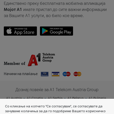
Единствено преку бесплатната мобилна апликација
Мојот A1
имате пристап до сите важни информации
за Вашите A1 услуги, во било кое време.
Member of
Начини на плаќање
Дознај повеќе за A1 Telekom Austria Group
A1 Austria
A1 Croatia
A1 Serbia
A1 Belarus
A1 Bulgaria
A1 Slovenia
A1 Digital
Со кликање на копчето "Се согласувам", се согласувате да
зачуваме колачиња за да го подобриме Вашето корисничко