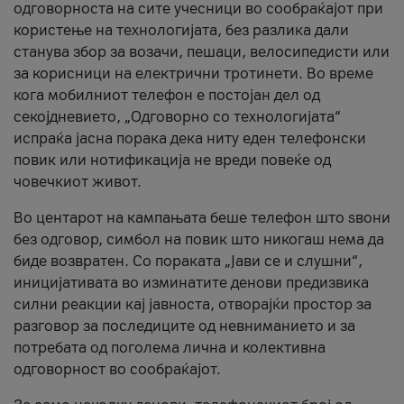
одговорноста на сите учесници во сообраќајот при
користење на технологијата, без разлика дали
станува збор за возачи, пешаци, велосипедисти или
за корисници на електрични тротинети. Во време
кога мобилниот телефон е постојан дел од
секојдневието, „Одговорно со технологијата“
испраќа јасна порака дека ниту еден телефонски
повик или нотификација не вреди повеќе од
човечкиот живот.
Во центарот на кампањата беше телефон што ѕвони
без одговор, симбол на повик што никогаш нема да
биде возвратен. Со пораката „Јави се и слушни“,
иницијативата во изминатите денови предизвика
силни реакции кај јавноста, отворајќи простор за
разговор за последиците од невниманието и за
потребата од поголема лична и колективна
одговорност во сообраќајот.