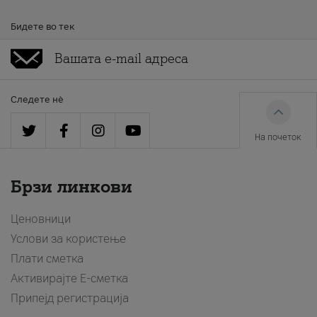
Бидете во тек
Следете нè
На почеток
Брзи линкови
Ценовници
Услови за користење
Плати сметка
Активирајте Е-сметка
Припејд регистрација