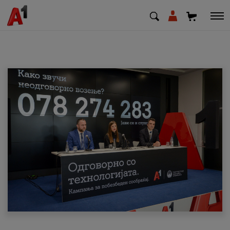
МК
EN
SQ
Приватни
Деловни
Поддршка
Надополни кредит
Плати сметка