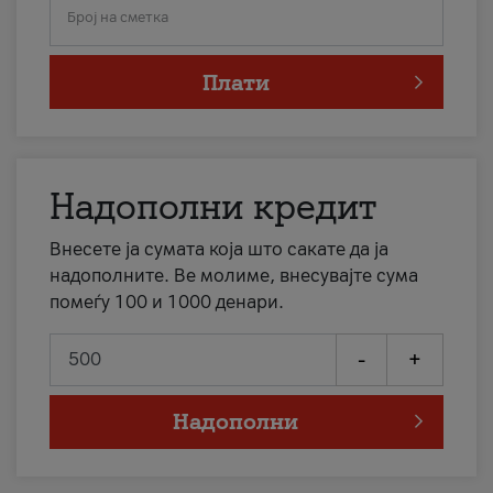
Број на сметка
Плати
Надополни кредит
Внесете ја сумата која што сакате да ја
надополните. Ве молиме, внесувајте сума
помеѓу 100 и 1000 денари.
-
+
Надополни