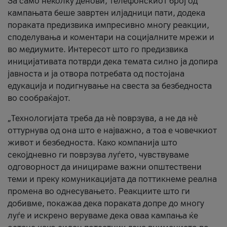
За само неколку денови, телефонскиот број од
кампањата беше завртен илјадници пати, додека
пораката предизвика импресивно многу реакции,
споделувања и коментари на социјалните мрежи и
во медиумите. Интересот што го предизвика
иницијативата потврди дека темата силно ја допира
јавноста и ја отвора потребата од постојана
едукација и подигнување на свеста за безбедноста
во сообраќајот.
„Технологијата треба да нè поврзува, а не да нè
оттурнува од она што е најважно, а тоа е човечкиот
живот и безбедноста. Како компанија што
секојдневно ги поврзува луѓето, чувствуваме
одговорност да иницираме важни општествени
теми и преку комуникацијата да поттикнеме реална
промена во однесувањето. Реакциите што ги
добивме, покажаа дека пораката допре до многу
луѓе и искрено веруваме дека оваа кампања ќе