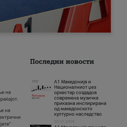
Последни новости
А1 Македонија и
Националниот џез
ње на
оркестар создадоа
современа музичка
раќајот.
приказна инспирирана
од македонското
ње на
културно наследство
лектрични
03.07.2026
јата“