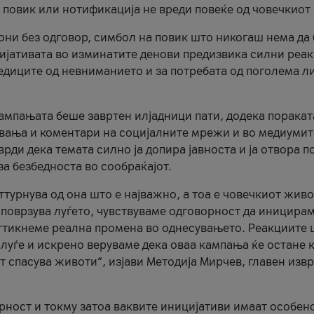
и повик или нотификација не вреди повеќе од човечкиот
ни без одговор, симбол на повик што никогаш нема да
цијативата во изминатите денови предизвика силни реак
ледиците од невниманието и за потребата од поголема л
кампањата беше завртен илјадници пати, додека поракат
вања и коментари на социјалните мрежи и во медиумит
рди дека темата силно ја допира јавноста и ја отвора п
за безбедноста во сообраќајот.
оттурнува од она што е најважно, а тоа е човечкиот живо
и поврзува луѓето, чувствуваме одговорност да иницира
ттикнеме реална промена во однесувањето. Реакциите 
луѓе и искрено веруваме дека оваа кампања ќе остане 
т спасува животи“, изјави Методија Мирчев, главен изв
орност и токму затоа ваквите иницијативи имаат особен