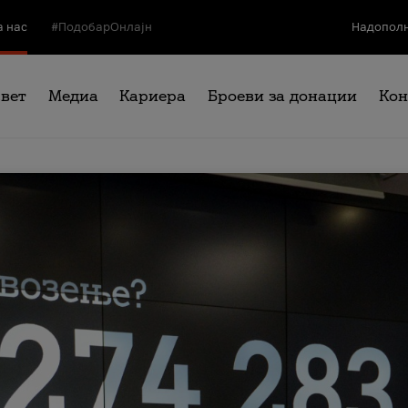
а нас
#ПодобарОнлајн
Надополн
свет
Медиа
Кариера
Броеви за донации
Кон