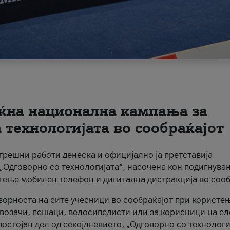
ќна национална кампања за
технологијата во сообраќајот
трешни работи денеска и официјално ја претставија
Одговорно со технологијата“, насочена кон подигнува
стење мобилен телефон и дигитална дистракција во сооб
ворноста на сите учесници во сообраќајот при користе
а возачи, пешаци, велосипедисти или за корисници на е
остојан дел од секојдневието, „Одговорно со технологи