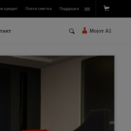
и кредит
Плати сметка
Поддршка
МК
такт
Мојот A1