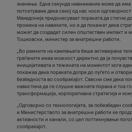
значење. Една секунда невнимание може да има 
потсетуваме дека секој од нас носи одговорност
Македонија придонесуваат пораката да стигне до
промена на навиките, но и да покажат дека стр
можат да создадат силен општествен импакт и м
Тошковски, министер за внатрешни работи.
„Во рамките на кампањата беше активирана телеф
граѓаните имаа можност директно да ја почувств
иницијативата и тежината на моментот кога еде
покажаа дека пораката допре до луѓето и отвори
безбедноста во сообраќајот. Свесни сме дека п
навистина да се слушне важната порака и тоа го
трансформација, корпоративна стратегија и ком
„Одговорно со технологијата, за побезбеден соо
и Министерството за внатрешни работи ќе продо
активности и канали, со цел поттикнување погол
сообраќајот.