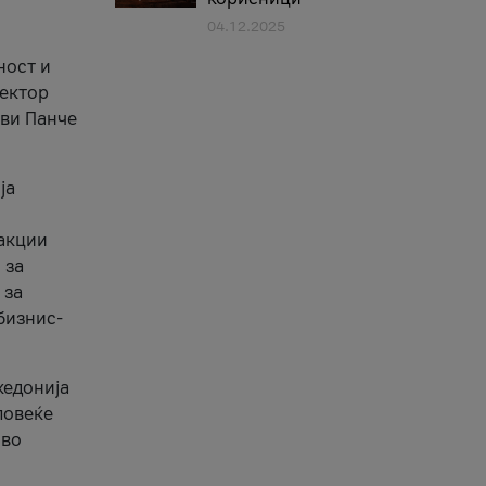
04.12.2025
1
ност и
сектор
ави Панче
ја
еакции
 за
 за
бизнис-
кедонија
повеќе
 во