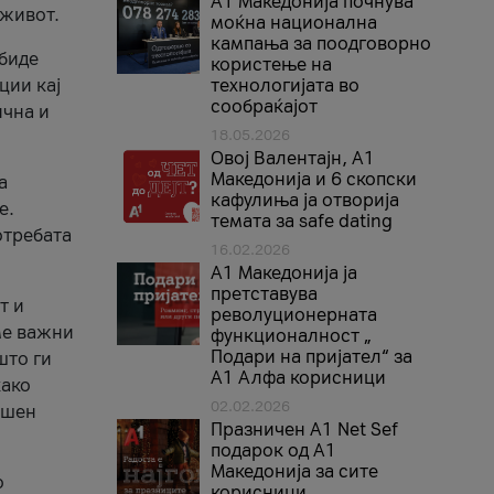
A1 Македонија почнува
 живот.
моќна национална
кампања за поодговорно
 биде
користење на
ции кај
технологијата во
сообраќајот
ична и
18.05.2026
Овој Валентајн, A1
Македонија и 6 скопски
а
кафулиња ја отворија
е.
темата за safe dating
отребата
16.02.2026
А1 Македонија ја
претставува
т и
револуционерната
ме важни
функционалност „
Подари на пријател“ за
што ги
А1 Алфа корисници
како
02.02.2026
ршен
Празничен A1 Net Sеf
подарок од А1
Македонија за сите
о
корисници