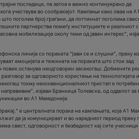
трајни последици, па затоа е важно континуирано да
 кога учествува во сообраќајот. Кампањи како оваа на A
 што поголем број граѓани, да поттикнат поголема свес
атешките партнерства помеѓу институциите и реалниот 
асовна мобилизација околу теми од јавен интерес“, изј
онска линија со пораката “Јави се и слушни”, преку ко
уваат емоцијата и тежината на пораката што стои зад
н повик останува неодговорен засекогаш. Добиените р
 разговор за одговорното користење на технологијата и
онекогаш токму неконвенционалниот пристап е потребен
 направивме”, изјави Бранкица Толевска, од одделот за 
уникации во А1 Македонија.
браќај.“ е централната порака на кампањата, која A1 Ма
лжат да ја комуницираат и во наредниот период преку 
ема свест, одговорност и безбедност кај сите учесници