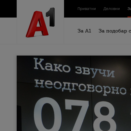
Приватни
Деловни
З
За А1
За подобар 