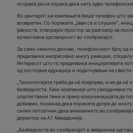
испраќа јасна порака дека ниту еден телефонск
Во центарот на кампањата беше телефон што ѕво
возвратен. Со пораката „Јави се и слушни“, ини
јавноста, отворајќи простор за разговор за пос
колективна одговорност во сообраќајот.
За само неколку денови, телефонскиот број од 
предизвика импресивно многу реакции, споделу
Интересот што го предизвика иницијативата потв
од постојана едукација и подигнување на свеста 
„Технологијата треба да нè поврзува, а не да нè 
безбедноста. Како компанија што секојдневно г
општествени теми и преку комуникацијата да по
добивме, покажаа дека пораката допре до многу 
силен потсетник дека вниманието во сообраќајо
директор на А1 Македонија.
„Безбедноста во сообраќајот е заедничка одгов