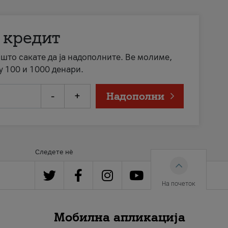
 кредит
а што сакате да ја надополните. Ве молиме,
у 100 и 1000 денари.
-
+
Надополни
Следете нè
На почеток
Мобилна апликација