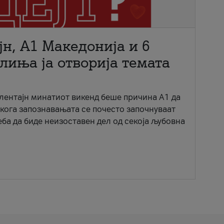
јн, A1 Македонија и 6
лиња ја отворија темата
ентајн минатиот викенд беше причина А1 да
 кога запознавањата се почесто започнуваат
еба да биде неизоставен дел од секоја љубовна