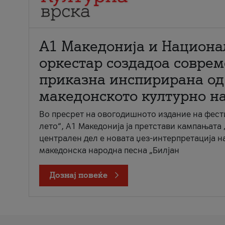
А1 Македонија и Национа
оркестар создадоа совре
приказна инспирирана од
македонското културно н
Во пресрет на овогодишното издание на фест
лето“, А1 Македонија ја претстави кампањата 
централен дел е новата џез-интерпретација н
македонска народна песна „Билјан
Дознај повеќе