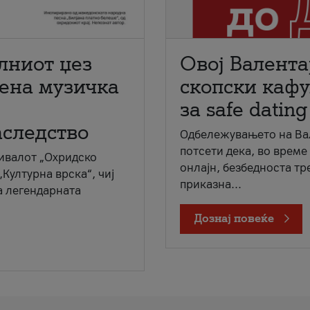
лниот џез
Овој Валента
мена музичка
скопски кафу
за safe dating
аследство
Одбележувањето на Вал
потсети дека, во време
ивалот „Охридско
онлајн, безбедноста тр
„Културна врска“, чиј
приказна...
а легендарната
Дознај повеќе