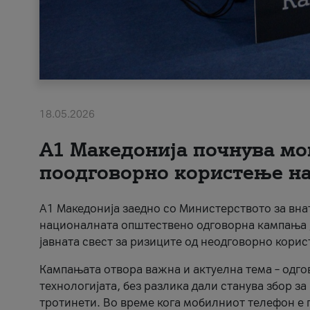
18.05.2026
A1 Македонија почнува мо
поодговорно користење на 
A1 Македонија заедно со Министерството за вна
националната општествено одговорна кампања „
јавната свест за ризиците од неодговорно кори
Кампањата отвора важна и актуелна тема – одго
технологијата, без разлика дали станува збор з
тротинети. Во време кога мобилниот телефон е п