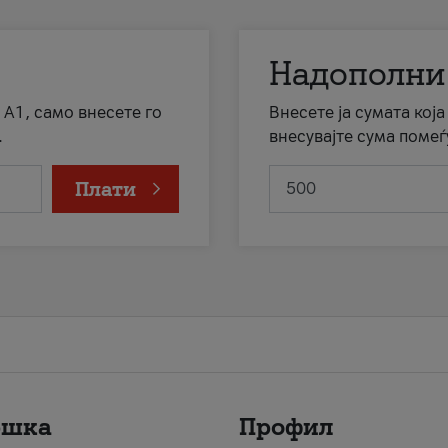
Надополни
 А1, само внесете го
Внесете ја сумата кој
.
внесувајте сума помеѓ
Плати
ршка
Профил