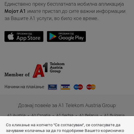
Единствено преку бесплатната мобилна апликација
Мојот A1
имате пристап до сите важни информации
за Вашите A1 услуги, во било кое време.
Member of
Начини на плаќање
Дознај повеќе за A1 Telekom Austria Group
A1 Austria
A1 Croatia
A1 Serbia
A1 Belarus
A1 Bulgaria
A1 Slovenia
A1 Digital
Со кликање на копчето "Се согласувам", се согласувате да
зачуваме колачиња за да го подобриме Вашето корисничко