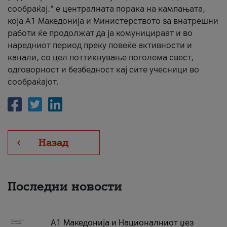
сообраќај.“ е централната порака на кампањата,
која A1 Македонија и Министерството за внатрешни
работи ќе продолжат да ја комуницираат и во
наредниот период преку повеќе активности и
канали, со цел поттикнување поголема свест,
одговорност и безбедност кај сите учесници во
сообраќајот.
Назад
Последни новости
А1 Македонија и Националниот џез