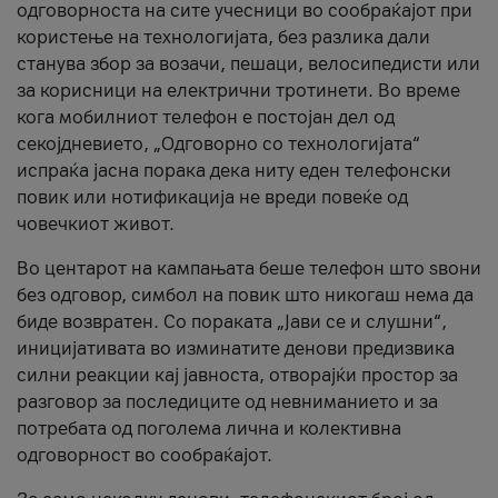
одговорноста на сите учесници во сообраќајот при
користење на технологијата, без разлика дали
станува збор за возачи, пешаци, велосипедисти или
за корисници на електрични тротинети. Во време
кога мобилниот телефон е постојан дел од
секојдневието, „Одговорно со технологијата“
испраќа јасна порака дека ниту еден телефонски
повик или нотификација не вреди повеќе од
човечкиот живот.
Во центарот на кампањата беше телефон што ѕвони
без одговор, симбол на повик што никогаш нема да
биде возвратен. Со пораката „Јави се и слушни“,
иницијативата во изминатите денови предизвика
силни реакции кај јавноста, отворајќи простор за
разговор за последиците од невниманието и за
потребата од поголема лична и колективна
одговорност во сообраќајот.