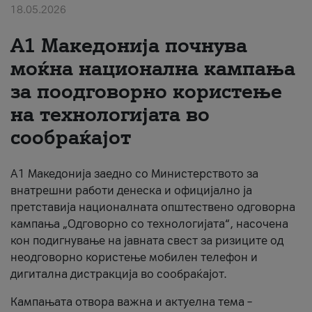
18.05.2026
За нас
A1 Македонија почнува
#ПодобарОнлајн
моќна национална кампања
за поодговорно користење
на технологијата во
сообраќајот
A1 Македонија заедно со Министерството за
внатрешни работи денеска и официјално ја
претставија националната општествено одговорна
кампања „Одговорно со технологијата“, насочена
кон подигнување на јавната свест за ризиците од
неодговорно користење мобилен телефон и
дигитална дистракција во сообраќајот.
Кампањата отвора важна и актуелна тема –