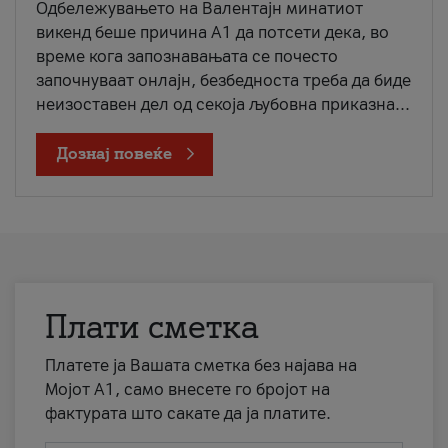
Одбележувањето на Валентајн минатиот
викенд беше причина А1 да потсети дека, во
време кога запознавањата се почесто
започнуваат онлајн, безбедноста треба да биде
неизоставен дел од секоја љубовна приказна...
Дознај повеќе
Плати сметка
Платете ја Вашата сметка без најава на
Мојот А1, само внесете го бројот на
фактурата што сакате да ја платите.