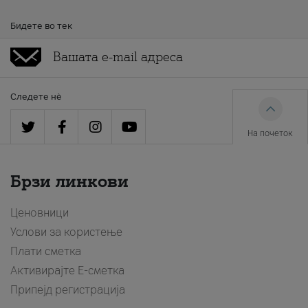
Бидете во тек
Следете нè
На почеток
Брзи линкови
Ценовници
Услови за користење
Плати сметка
Активирајте Е-сметка
Припејд регистрација