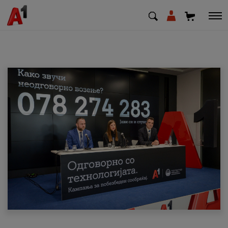
МК
EN
SQ
Приватни
Деловни
Поддршка
Надополни кредит
Плати сметка