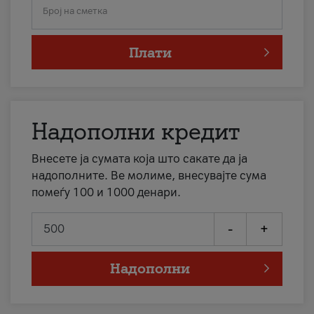
Број на сметка
Плати
Надополни кредит
Внесете ја сумата која што сакате да ја
надополните. Ве молиме, внесувајте сума
помеѓу 100 и 1000 денари.
-
+
Надополни