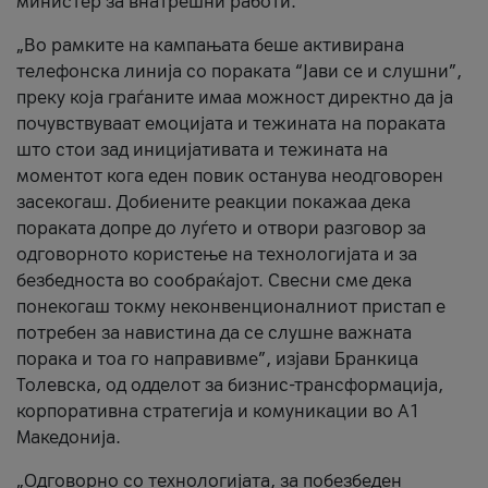
министер за внатрешни работи.
„Во рамките на кампањата беше активирана
телефонска линија со пораката “Јави се и слушни”,
преку која граѓаните имаа можност директно да ја
почувствуваат емоцијата и тежината на пораката
што стои зад иницијативата и тежината на
моментот кога еден повик останува неодговорен
засекогаш. Добиените реакции покажаа дека
пораката допре до луѓето и отвори разговор за
одговорното користење на технологијата и за
безбедноста во сообраќајот. Свесни сме дека
понекогаш токму неконвенционалниот пристап е
потребен за навистина да се слушне важната
порака и тоа го направивме”, изјави Бранкица
Толевска, од одделот за бизнис-трансформација,
корпоративна стратегија и комуникации во А1
Македонија.
„Одговорно со технологијата, за побезбеден