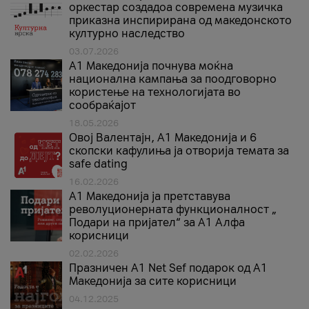
оркестар создадоа современа музичка
приказна инспирирана од македонското
културно наследство
03.07.2026
A1 Македонија почнува моќна
национална кампања за поодговорно
користење на технологијата во
сообраќајот
18.05.2026
Овој Валентајн, A1 Македонија и 6
скопски кафулиња ја отворија темата за
safe dating
16.02.2026
А1 Македонија ја претставува
револуционерната функционалност „
Подари на пријател“ за А1 Алфа
корисници
02.02.2026
Празничен A1 Net Sеf подарок од А1
Македонија за сите корисници
04.12.2025