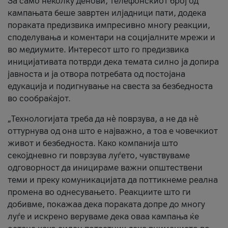
За само неколку денови, телефонскиот број од
кампањата беше завртен илјадници пати, додека
пораката предизвика импресивно многу реакции,
споделувања и коментари на социјалните мрежи и
во медиумите. Интересот што го предизвика
иницијативата потврди дека темата силно ја допира
јавноста и ја отвора потребата од постојана
едукација и подигнување на свеста за безбедноста
во сообраќајот.
„Технологијата треба да нè поврзува, а не да нè
оттурнува од она што е најважно, а тоа е човечкиот
живот и безбедноста. Како компанија што
секојдневно ги поврзува луѓето, чувствуваме
одговорност да иницираме важни општествени
теми и преку комуникацијата да поттикнеме реална
промена во однесувањето. Реакциите што ги
добивме, покажаа дека пораката допре до многу
луѓе и искрено веруваме дека оваа кампања ќе