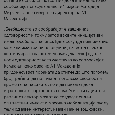
остане како силен потсетник дека вниманието во
сообраќајот спасува животи“, изјави Методија
Мирчев, главен извршен директор на А1
Македонија.
„Безбедноста во сообраќајот е заедничка
одговорност и токму затоа ваквите иницијативи
имаат особено значење. Една секунда невнимание
може да има трајни последици, па затоа е важно
континуирано да потсетуваме дека секој од нас
носи одговорност кога учествува во сообраќајот.
Кампањи како оваа на A1 Македонија
придонесуваат пораката да стигне до што поголем
број граѓани, да поттикнат поголема свесност и
промена на навиките, но и да покажат дека
стратешките партнерства помеѓу институциите и
реалниот сектор можат да создадат силен
општествен импакт и масовна мобилизација околу
теми од јавен интерес“, изјави Панче Тошковски,