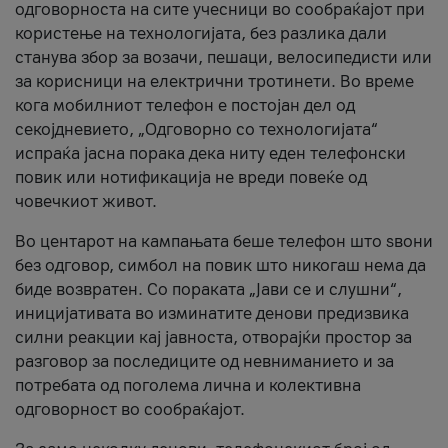
одговорноста на сите учесници во сообраќајот при
користење на технологијата, без разлика дали
станува збор за возачи, пешаци, велосипедисти или
за корисници на електрични тротинети. Во време
кога мобилниот телефон е постојан дел од
секојдневието, „Одговорно со технологијата“
испраќа јасна порака дека ниту еден телефонски
повик или нотификација не вреди повеќе од
човечкиот живот.
Во центарот на кампањата беше телефон што ѕвони
без одговор, симбол на повик што никогаш нема да
биде возвратен. Со пораката „Јави се и слушни“,
иницијативата во изминатите денови предизвика
силни реакции кај јавноста, отворајќи простор за
разговор за последиците од невниманието и за
потребата од поголема лична и колективна
одговорност во сообраќајот.