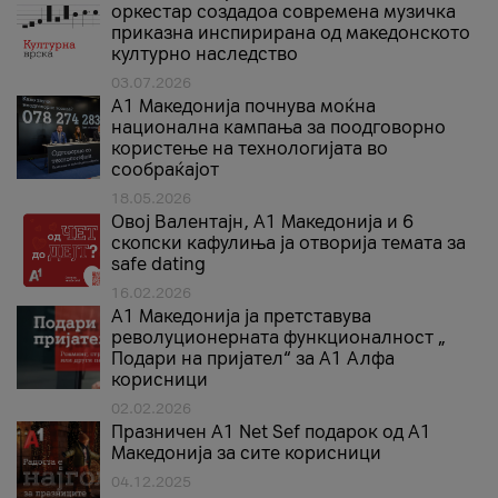
оркестар создадоа современа музичка
приказна инспирирана од македонското
културно наследство
03.07.2026
A1 Македонија почнува моќна
национална кампања за поодговорно
користење на технологијата во
сообраќајот
18.05.2026
Овој Валентајн, A1 Македонија и 6
скопски кафулиња ја отворија темата за
safe dating
16.02.2026
А1 Македонија ја претставува
револуционерната функционалност „
Подари на пријател“ за А1 Алфа
корисници
02.02.2026
Празничен A1 Net Sеf подарок од А1
Македонија за сите корисници
04.12.2025