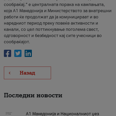
сообраќај.“ е централната порака на кампањата,
која A1 Македонија и Министерството за внатрешни
работи ќе продолжат да ја комуницираат и во
наредниот период преку повеќе активности и
канали, со цел поттикнување поголема свест,
одговорност и безбедност кај сите учесници во
сообраќајот.
Назад
Последни новости
А1 Македонија и Националниот џез