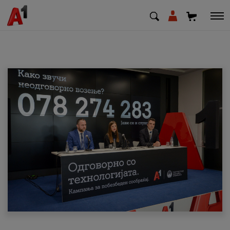
МК
EN
SQ
Приватни
Деловни
Поддршка
Надополни кредит
Плати сметка