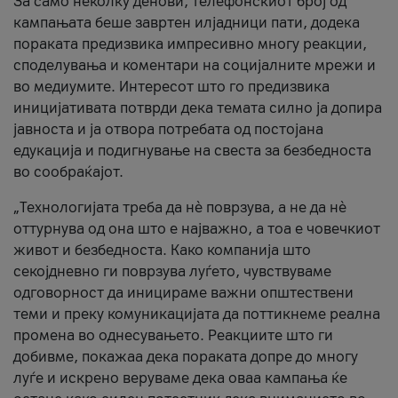
За само неколку денови, телефонскиот број од
кампањата беше завртен илјадници пати, додека
пораката предизвика импресивно многу реакции,
споделувања и коментари на социјалните мрежи и
во медиумите. Интересот што го предизвика
иницијативата потврди дека темата силно ја допира
јавноста и ја отвора потребата од постојана
едукација и подигнување на свеста за безбедноста
во сообраќајот.
„Технологијата треба да нè поврзува, а не да нè
оттурнува од она што е најважно, а тоа е човечкиот
живот и безбедноста. Како компанија што
секојдневно ги поврзува луѓето, чувствуваме
одговорност да иницираме важни општествени
теми и преку комуникацијата да поттикнеме реална
промена во однесувањето. Реакциите што ги
добивме, покажаа дека пораката допре до многу
луѓе и искрено веруваме дека оваа кампања ќе