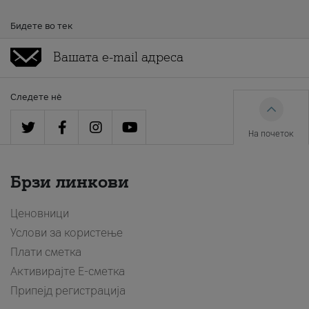
Бидете во тек
Следете нè
На почеток
Брзи линкови
Ценовници
Услови за користење
Плати сметка
Активирајте Е-сметка
Припејд регистрација