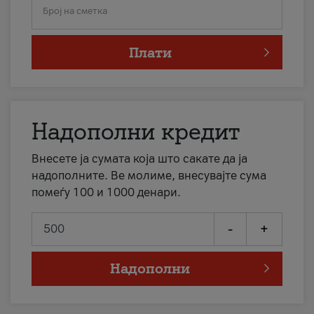
Број на сметка
Плати
Надополни кредит
Внесете ја сумата која што сакате да ја
надополните. Ве молиме, внесувајте сума
помеѓу 100 и 1000 денари.
-
+
Надополни