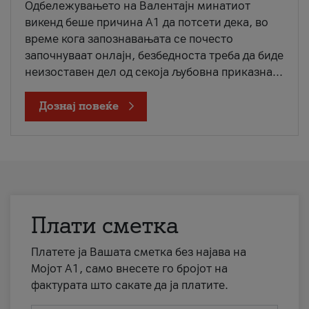
Одбележувањето на Валентајн минатиот
викенд беше причина А1 да потсети дека, во
време кога запознавањата се почесто
започнуваат онлајн, безбедноста треба да биде
неизоставен дел од секоја љубовна приказна...
Дознај повеќе
Плати сметка
Платете ја Вашата сметка без најава на
Мојот А1, само внесете го бројот на
фактурата што сакате да ја платите.