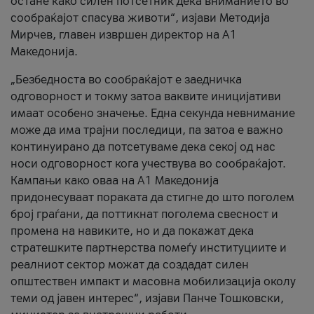
остане како силен потсетник дека вниманието во
сообраќајот спасува животи“, изјави Методија
Мирчев, главен извршен директор на А1
Македонија.
„Безбедноста во сообраќајот е заедничка
одговорност и токму затоа ваквите иницијативи
имаат особено значење. Една секунда невнимание
може да има трајни последици, па затоа е важно
континуирано да потсетуваме дека секој од нас
носи одговорност кога учествува во сообраќајот.
Кампањи како оваа на A1 Македонија
придонесуваат пораката да стигне до што поголем
број граѓани, да поттикнат поголема свесност и
промена на навиките, но и да покажат дека
стратешките партнерства помеѓу институциите и
реалниот сектор можат да создадат силен
општествен импакт и масовна мобилизација околу
теми од јавен интерес“, изјави Панче Тошковски,