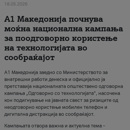
18.05.2026
За нас
A1 Македонија почнува
#ПодобарОнлајн
моќна национална кампања
за поодговорно користење
на технологијата во
сообраќајот
A1 Македонија заедно со Министерството за
внатрешни работи денеска и официјално ја
претставија националната општествено одговорна
кампања „Одговорно со технологијата“, насочена
кон подигнување на јавната свест за ризиците од
неодговорно користење мобилен телефон и
дигитална дистракција во сообраќајот.
Кампањата отвора важна и актуелна тема –