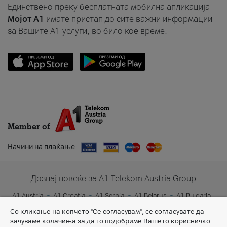
Единствено преку бесплатната мобилна апликација
Мојот A1
имате пристап до сите важни информации
за Вашите A1 услуги, во било кое време.
Member of
Начини на плаќање
Дознај повеќе за A1 Telekom Austria Group
A1 Austria
A1 Croatia
A1 Serbia
A1 Belarus
A1 Bulgaria
A1 Slovenia
A1 Digital
Со кликање на копчето "Се согласувам", се согласувате да
зачуваме колачиња за да го подобриме Вашето корисничко