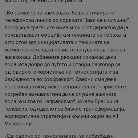
министер за внатрешни работи.
„Во рамките на кампањата беше активирана
телефонска линија со пораката “Јави се и слушни”,
преку која граѓаните имаа можност директно да ја
почувствуваат емоцијата и тежината на пораката
што стои зад иницијативата и тежината на
моментот кога еден повик останува неодговорен
засекогаш. Добиените реакции покажаа дека
пораката допре до луѓето и отвори разговор за
одговорното користење на технологијата и за
безбедноста во сообраќајот. Свесни сме дека
понекогаш токму неконвенционалниот пристап е
потребен за навистина да се слушне важната
порака и тоа го направивме”, изјави Бранкица
Толевска, од одделот за бизнис-трансформација,
корпоративна стратегија и комуникации во А1
Македонија.
„Одговорно со технологијата, за побезбеден