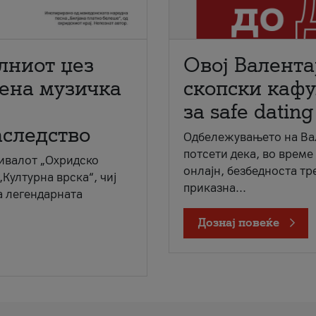
лниот џез
Овој Валента
мена музичка
скопски кафу
за safe dating
аследство
Одбележувањето на Вал
потсети дека, во време
ивалот „Охридско
онлајн, безбедноста тр
„Културна врска“, чиј
приказна...
а легендарната
Дознај повеќе