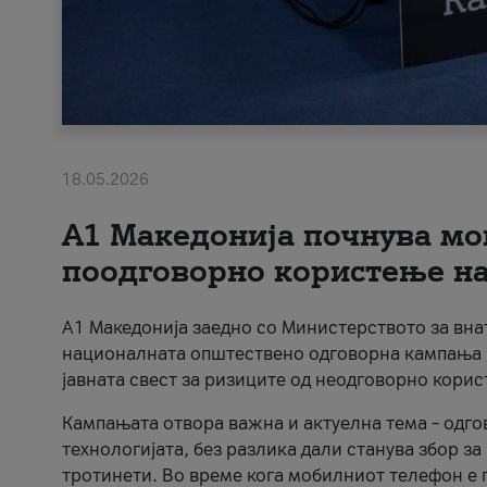
18.05.2026
A1 Македонија почнува мо
поодговорно користење на 
A1 Македонија заедно со Министерството за вна
националната општествено одговорна кампања „
јавната свест за ризиците од неодговорно кори
Кампањата отвора важна и актуелна тема – одго
технологијата, без разлика дали станува збор з
тротинети. Во време кога мобилниот телефон е п