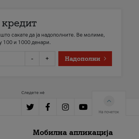
 кредит
а што сакате да ја надополните. Ве молиме,
у 100 и 1000 денари.
-
+
Надополни
Следете нè
На почеток
Мобилна апликација