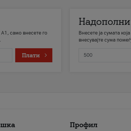
Надополни
 А1, само внесете го
Внесете ја сумата кој
.
внесувајте сума помеѓ
Плати
ршка
Профил