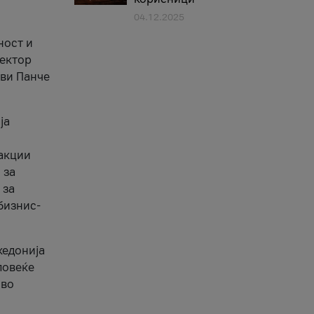
04.12.2025
1
ност и
сектор
ави Панче
ја
еакции
 за
 за
бизнис-
кедонија
повеќе
 во