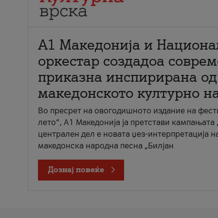
А1 Македонија и Национа
оркестар создадоа совре
приказна инспирирана од
македонското културно н
Во пресрет на овогодишното издание на фест
лето“, А1 Македонија ја претстави кампањата 
централен дел е новата џез-интерпретација н
македонска народна песна „Билјан
Дознај повеќе