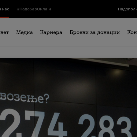
а нас
#ПодобарОнлајн
Надополн
свет
Медиа
Кариера
Броеви за донации
Кон