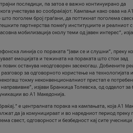
трајни последици, па затоа е важно континуирано да
 кога учествува во сообраќајот. Кампањи како оваа на A
 што поголем број граѓани, да поттикнат поголема свес
атешките партнерства помеѓу институциите и реалниот 
асовна мобилизација околу теми од јавен интерес“, изј
онска линија со пораката “Јави се и слушни”, преку ко
уваат емоцијата и тежината на пораката што стои зад
н повик останува неодговорен засекогаш. Добиените р
 разговор за одговорното користење на технологијата и
онекогаш токму неконвенционалниот пристап е потребен
 направивме”, изјави Бранкица Толевска, од одделот за 
уникации во А1 Македонија.
браќај.“ е централната порака на кампањата, која A1 Ма
лжат да ја комуницираат и во наредниот период преку 
ема свест, одговорност и безбедност кај сите учесници