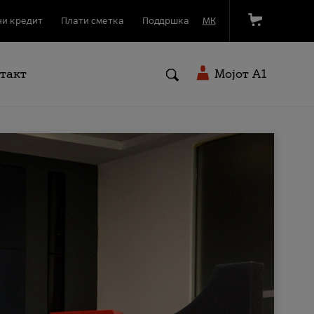
и кредит
Плати сметка
Поддршка
МК
такт
Мојот A1