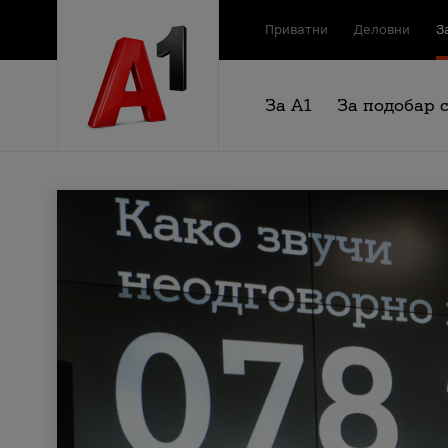
Приватни
Деловни
З
За А1
За подобар 