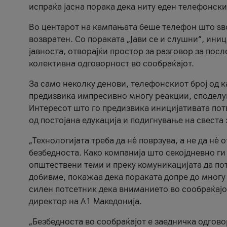
испраќа јасна порака дека ниту еден телефонск
Во центарот на кампањата беше телефон што ѕво
возвратен. Со пораката „Јави се и слушни“, ини
јавноста, отворајќи простор за разговор за пос
колективна одговорност во сообраќајот.
За само неколку денови, телефонскиот број од 
предизвика импресивно многу реакции, споделу
Интересот што го предизвика иницијативата потв
од постојана едукација и подигнување на свеста 
„Технологијата треба да нè поврзува, а не да нè 
безбедноста. Како компанија што секојдневно г
општествени теми и преку комуникацијата да по
добивме, покажаа дека пораката допре до многу 
силен потсетник дека вниманието во сообраќајо
директор на А1 Македонија.
„Безбедноста во сообраќајот е заедничка одгов