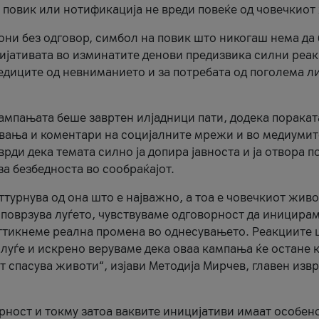
и повик или нотификација не вреди повеќе од човечкиот
ни без одговор, симбол на повик што никогаш нема да
цијативата во изминатите денови предизвика силни реак
ледиците од невниманието и за потребата од поголема л
кампањата беше завртен илјадници пати, додека поракат
вања и коментари на социјалните мрежи и во медиумит
рди дека темата силно ја допира јавноста и ја отвора п
за безбедноста во сообраќајот.
оттурнува од она што е најважно, а тоа е човечкиот живо
и поврзува луѓето, чувствуваме одговорност да иницира
ттикнеме реална промена во однесувањето. Реакциите 
луѓе и искрено веруваме дека оваа кампања ќе остане 
т спасува животи“, изјави Методија Мирчев, главен изв
орност и токму затоа ваквите иницијативи имаат особен