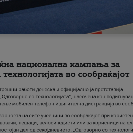
ќна национална кампања за
технологијата во сообраќајот
трешни работи денеска и официјално ја претставија
Одговорно со технологијата“, насочена кон подигнува
стење мобилен телефон и дигитална дистракција во сооб
ворноста на сите учесници во сообраќајот при користе
а возачи, пешаци, велосипедисти или за корисници на е
остојан дел од секојдневието, „Одговорно со технологи