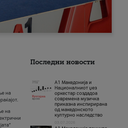
Последни новости
А1 Македонија и
Националниот џез
ње на
оркестар создадоа
современа музичка
раќајот.
приказна инспирирана
од македонското
ње на
културно наследство
лектрични
03.07.2026
јата“