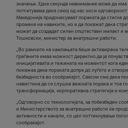
значење. Една секунда невнимание може да има 
потсетуваме дека секој од нас носи одговорност
Македонија придонесуваат пораката да стигне до
промена на навиките, но и да покажат дека стр
можат да создадат силен општествен импакт и м
Тошковски, министер за внатрешни работи.
„Во рамките на кампањата беше активирана телеф
граѓаните имаа можност директно да ја почувств
иницијативата и тежината на моментот кога еде
покажаа дека пораката допре до луѓето и отвори
безбедноста во сообраќајот. Свесни сме дека п
навистина да се слушне важната порака и тоа го
трансформација, корпоративна стратегија и ком
„Одговорно со технологијата, за побезбеден соо
и Министерството за внатрешни работи ќе продо
активности и канали, со цел поттикнување погол
сообраќајот.