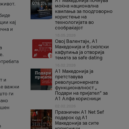
A1 Македонија почнува
 живот.
моќна национална
кампања за поодговорно
 биде
користење на
ции кај
технологијата во
сообраќајот
ична и
18.05.2026
Овој Валентајн, A1
Македонија и 6 скопски
а
кафулиња ја отворија
е.
темата за safe dating
отребата
16.02.2026
А1 Македонија ја
претставува
т и
револуционерната
ме важни
функционалност „
Подари на пријател“ за
што ги
А1 Алфа корисници
како
02.02.2026
ршен
Празничен A1 Net Sеf
подарок од А1
Македонија за сите
о
корисници