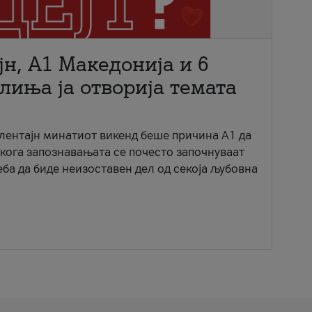
јн, A1 Македонија и 6
лиња ја отворија темата
ентајн минатиот викенд беше причина А1 да
 кога запознавањата се почесто започнуваат
еба да биде неизоставен дел од секоја љубовна